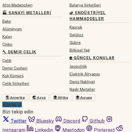
Altın Madencileri
Batarya Şirketleri
🏭 SANAYI METALLERI
🌿 ENDÜSTRIYEL
HAMMADDELER
Bakır
Kauçuk
Alüminyum
Selüloz
Kalay
Gübre
Çinko
Bitkisel Yağ
🔨 DEMIR ÇELIK
🌐 GÜNCEL KONULAR
Çelik
Jeopolitik
Demir Cevheri
Elektrik Altyapısı
Kok Kömürü
Deniz Nakliyat
Çelik Şirketleri
Nadir Metaller
🌎 Amerika
🌏 Asya
🌍 Afrika
🌍 Avrupa
Abone ol
Bizi takip edin
Twitter
Bluesky
Discord
Github
Instagram
Linkedin
Mastodon
Pinterest