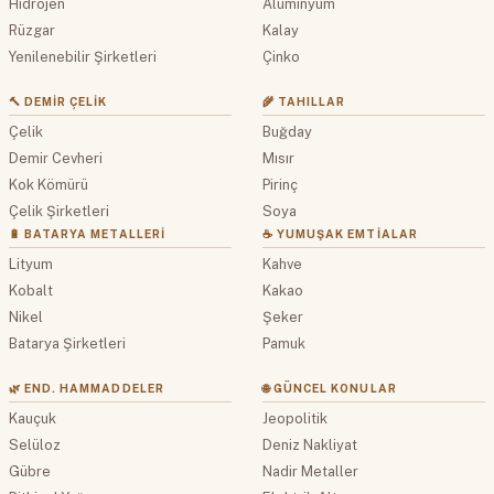
Hidrojen
Alüminyum
Rüzgar
Kalay
Yenilenebilir Şirketleri
Çinko
🔨 DEMIR ÇELIK
🌾 TAHILLAR
Çelik
Buğday
Demir Cevheri
Mısır
Kok Kömürü
Pirinç
Çelik Şirketleri
Soya
🔋 BATARYA METALLERI
☕ YUMUŞAK EMTIALAR
Lityum
Kahve
Kobalt
Kakao
Nikel
Şeker
Batarya Şirketleri
Pamuk
🌿 END. HAMMADDELER
🌐 GÜNCEL KONULAR
Kauçuk
Jeopolitik
Selüloz
Deniz Nakliyat
Gübre
Nadir Metaller