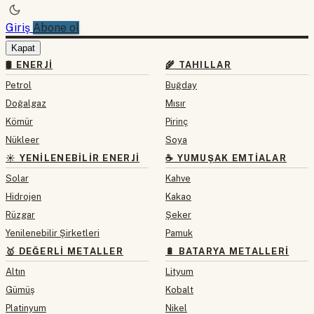
Giriş
Abone ol
Kapat
🛢 ENERJI
🌾 TAHILLAR
Petrol
Buğday
Doğalgaz
Mısır
Kömür
Pirinç
Nükleer
Soya
☀️ YENILENEBILIR ENERJI
☕ YUMUŞAK EMTIALAR
Solar
Kahve
Hidrojen
Kakao
Rüzgar
Şeker
Yenilenebilir Şirketleri
Pamuk
🥇 DEĞERLI METALLER
🔋 BATARYA METALLERI
Altın
Lityum
Gümüş
Kobalt
Platinyum
Nikel