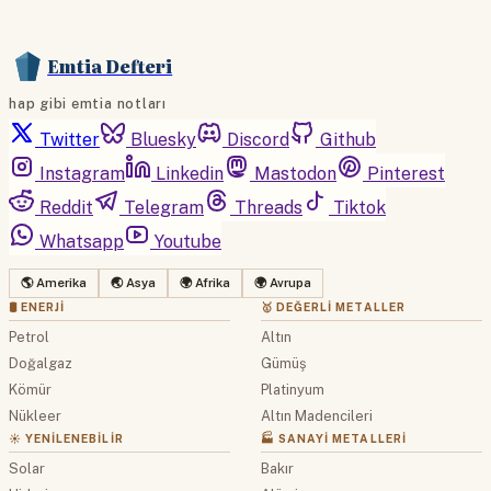
Emtia Defteri
hap gibi emtia notları
Twitter
Bluesky
Discord
Github
Instagram
Linkedin
Mastodon
Pinterest
Reddit
Telegram
Threads
Tiktok
Whatsapp
Youtube
🌎 Amerika
🌏 Asya
🌍 Afrika
🌍 Avrupa
🛢 ENERJI
🥇 DEĞERLI METALLER
Petrol
Altın
Doğalgaz
Gümüş
Kömür
Platinyum
Nükleer
Altın Madencileri
☀️ YENILENEBILIR
🏭 SANAYI METALLERI
Solar
Bakır