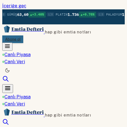
İçeriğe geç
•
•
63,60
1.736
1.3
🇧 GÜMÜŞ
▲+3.40%
🇬🇧 PLATIN
▲+0.78%
🇬🇧 PALADYUM
Emtia Defteri
hap gibi emtia notları
Abone ol
Canlı Piyasa
Canlı Veri
Canlı Piyasa
Canlı Veri
Emtia Defteri
hap gibi emtia notları