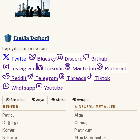
Emtia Defteri
hap gibi emtia notları
Twitter
Bluesky
Discord
Github
Instagram
Linkedin
Mastodon
Pinterest
Reddit
Telegram
Threads
Tiktok
Whatsapp
Youtube
🌎 Amerika
🌏 Asya
🌍 Afrika
🌍 Avrupa
🛢 ENERJI
🥇 DEĞERLI METALLER
Petrol
Altın
Doğalgaz
Gümüş
Kömür
Platinyum
Nükleer
Altın Madencileri