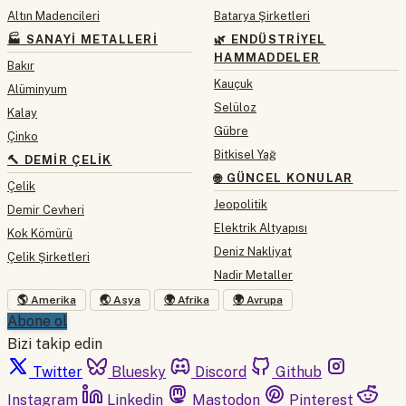
Altın Madencileri
Batarya Şirketleri
🏭 SANAYI METALLERI
🌿 ENDÜSTRIYEL
HAMMADDELER
Bakır
Kauçuk
Alüminyum
Selüloz
Kalay
Gübre
Çinko
Bitkisel Yağ
🔨 DEMIR ÇELIK
🌐 GÜNCEL KONULAR
Çelik
Jeopolitik
Demir Cevheri
Elektrik Altyapısı
Kok Kömürü
Deniz Nakliyat
Çelik Şirketleri
Nadir Metaller
🌎 Amerika
🌏 Asya
🌍 Afrika
🌍 Avrupa
Abone ol
Bizi takip edin
Twitter
Bluesky
Discord
Github
Instagram
Linkedin
Mastodon
Pinterest