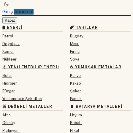
Giriş
Abone ol
Kapat
🛢 ENERJI
🌾 TAHILLAR
Petrol
Buğday
Doğalgaz
Mısır
Kömür
Pirinç
Nükleer
Soya
☀️ YENILENEBILIR ENERJI
☕ YUMUŞAK EMTIALAR
Solar
Kahve
Hidrojen
Kakao
Rüzgar
Şeker
Yenilenebilir Şirketleri
Pamuk
🥇 DEĞERLI METALLER
🔋 BATARYA METALLERI
Altın
Lityum
Gümüş
Kobalt
Platinyum
Nikel