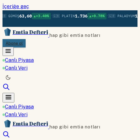
İçeriğe geç
•
•
63,60
1.736
1.
🇧 GÜMÜŞ
▲+3.40%
🇬🇧 PLATIN
▲+0.78%
🇬🇧 PALADYUM
Emtia Defteri
hap gibi emtia notları
Abone ol
Canlı Piyasa
Canlı Veri
Canlı Piyasa
Canlı Veri
Emtia Defteri
hap gibi emtia notları