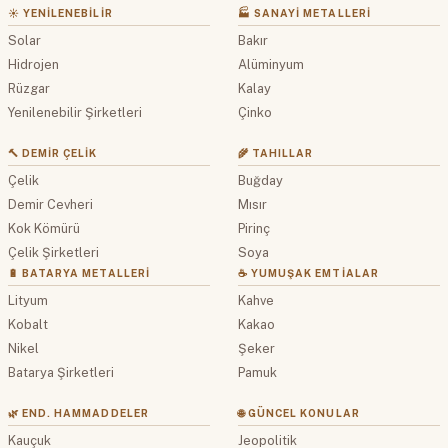
☀️ YENILENEBILIR
🏭 SANAYI METALLERI
Solar
Bakır
Hidrojen
Alüminyum
Rüzgar
Kalay
Yenilenebilir Şirketleri
Çinko
🔨 DEMIR ÇELIK
🌾 TAHILLAR
Çelik
Buğday
Demir Cevheri
Mısır
Kok Kömürü
Pirinç
Çelik Şirketleri
Soya
🔋 BATARYA METALLERI
☕ YUMUŞAK EMTIALAR
Lityum
Kahve
Kobalt
Kakao
Nikel
Şeker
Batarya Şirketleri
Pamuk
🌿 END. HAMMADDELER
🌐 GÜNCEL KONULAR
Kauçuk
Jeopolitik