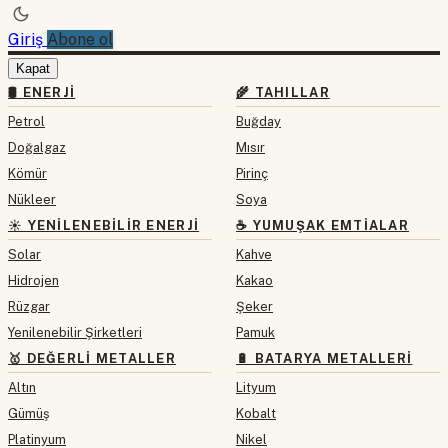
Giriş
Abone ol
Kapat
🛢 ENERJI
🌾 TAHILLAR
Petrol
Buğday
Doğalgaz
Mısır
Kömür
Pirinç
Nükleer
Soya
☀️ YENILENEBILIR ENERJI
☕ YUMUŞAK EMTIALAR
Solar
Kahve
Hidrojen
Kakao
Rüzgar
Şeker
Yenilenebilir Şirketleri
Pamuk
🥇 DEĞERLI METALLER
🔋 BATARYA METALLERI
Altın
Lityum
Gümüş
Kobalt
Platinyum
Nikel