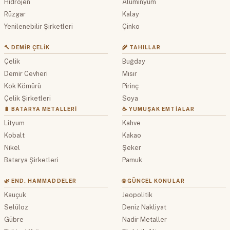
Hidrojen
Alüminyum
Rüzgar
Kalay
Yenilenebilir Şirketleri
Çinko
🔨 DEMIR ÇELIK
🌾 TAHILLAR
Çelik
Buğday
Demir Cevheri
Mısır
Kok Kömürü
Pirinç
Çelik Şirketleri
Soya
🔋 BATARYA METALLERI
☕ YUMUŞAK EMTIALAR
Lityum
Kahve
Kobalt
Kakao
Nikel
Şeker
Batarya Şirketleri
Pamuk
🌿 END. HAMMADDELER
🌐 GÜNCEL KONULAR
Kauçuk
Jeopolitik
Selüloz
Deniz Nakliyat
Gübre
Nadir Metaller