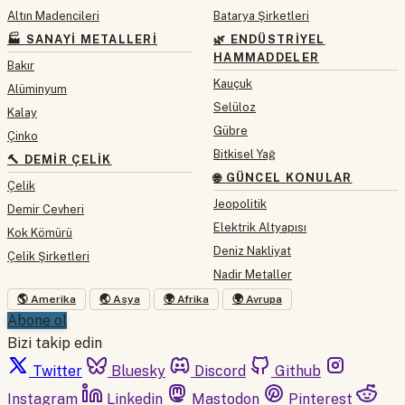
Altın Madencileri
Batarya Şirketleri
🏭 SANAYI METALLERI
🌿 ENDÜSTRIYEL
HAMMADDELER
Bakır
Kauçuk
Alüminyum
Selüloz
Kalay
Gübre
Çinko
Bitkisel Yağ
🔨 DEMIR ÇELIK
🌐 GÜNCEL KONULAR
Çelik
Jeopolitik
Demir Cevheri
Elektrik Altyapısı
Kok Kömürü
Deniz Nakliyat
Çelik Şirketleri
Nadir Metaller
🌎 Amerika
🌏 Asya
🌍 Afrika
🌍 Avrupa
Abone ol
Bizi takip edin
Twitter
Bluesky
Discord
Github
Instagram
Linkedin
Mastodon
Pinterest