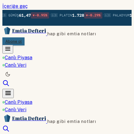
İçeriğe geç
•
•
61,47
1.728
1.
🇧 GÜMÜŞ
▼-0.95%
🇬🇧 PLATIN
▼-0.29%
🇬🇧 PALADYUM
Emtia Defteri
hap gibi emtia notları
Abone ol
Canlı Piyasa
Canlı Veri
Canlı Piyasa
Canlı Veri
Emtia Defteri
hap gibi emtia notları