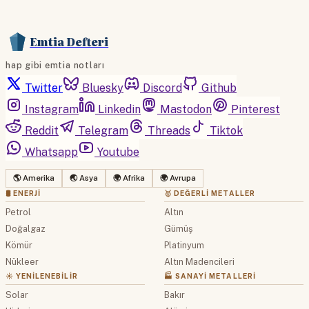
Emtia Defteri
hap gibi emtia notları
Twitter
Bluesky
Discord
Github
Instagram
Linkedin
Mastodon
Pinterest
Reddit
Telegram
Threads
Tiktok
Whatsapp
Youtube
🌎 Amerika
🌏 Asya
🌍 Afrika
🌍 Avrupa
🛢 ENERJI
🥇 DEĞERLI METALLER
Petrol
Altın
Doğalgaz
Gümüş
Kömür
Platinyum
Nükleer
Altın Madencileri
☀️ YENILENEBILIR
🏭 SANAYI METALLERI
Solar
Bakır