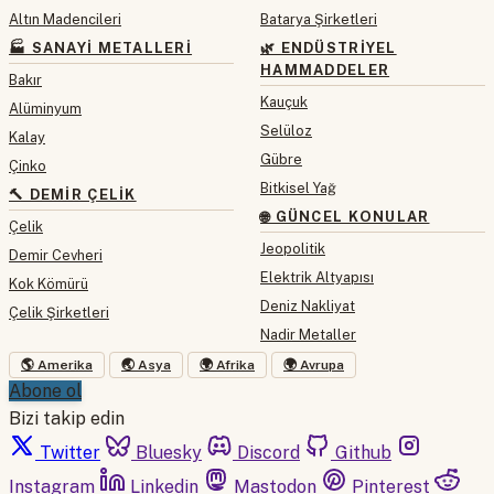
Altın Madencileri
Batarya Şirketleri
🏭 SANAYI METALLERI
🌿 ENDÜSTRIYEL
HAMMADDELER
Bakır
Kauçuk
Alüminyum
Selüloz
Kalay
Gübre
Çinko
Bitkisel Yağ
🔨 DEMIR ÇELIK
🌐 GÜNCEL KONULAR
Çelik
Jeopolitik
Demir Cevheri
Elektrik Altyapısı
Kok Kömürü
Deniz Nakliyat
Çelik Şirketleri
Nadir Metaller
🌎 Amerika
🌏 Asya
🌍 Afrika
🌍 Avrupa
Abone ol
Bizi takip edin
Twitter
Bluesky
Discord
Github
Instagram
Linkedin
Mastodon
Pinterest