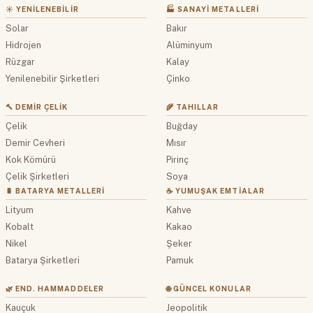
☀️ YENILENEBILIR
🏭 SANAYI METALLERI
Solar
Bakır
Hidrojen
Alüminyum
Rüzgar
Kalay
Yenilenebilir Şirketleri
Çinko
🔨 DEMIR ÇELIK
🌾 TAHILLAR
Çelik
Buğday
Demir Cevheri
Mısır
Kok Kömürü
Pirinç
Çelik Şirketleri
Soya
🔋 BATARYA METALLERI
☕ YUMUŞAK EMTIALAR
Lityum
Kahve
Kobalt
Kakao
Nikel
Şeker
Batarya Şirketleri
Pamuk
🌿 END. HAMMADDELER
🌐 GÜNCEL KONULAR
Kauçuk
Jeopolitik