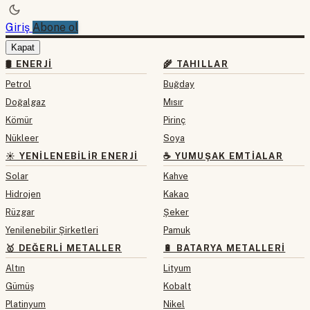
Giriş
Abone ol
Kapat
🛢 ENERJI
🌾 TAHILLAR
Petrol
Buğday
Doğalgaz
Mısır
Kömür
Pirinç
Nükleer
Soya
☀️ YENILENEBILIR ENERJI
☕ YUMUŞAK EMTIALAR
Solar
Kahve
Hidrojen
Kakao
Rüzgar
Şeker
Yenilenebilir Şirketleri
Pamuk
🥇 DEĞERLI METALLER
🔋 BATARYA METALLERI
Altın
Lityum
Gümüş
Kobalt
Platinyum
Nikel