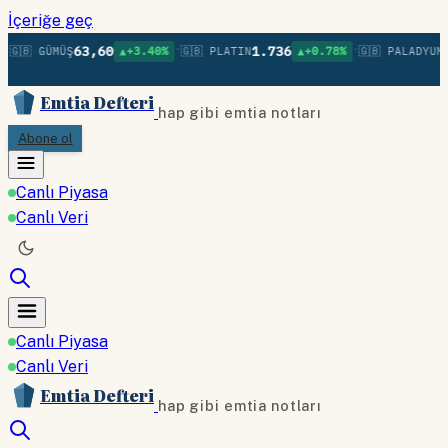
İçeriğe geç
•
•
•
63,60
1.736
1
🇬🇧 GÜMÜŞ
▲+3.40%
🇬🇧 PLATIN
▲+0.78%
🇬🇧 PALADYUM
Emtia Defteri
hap gibi emtia notları
Abone ol
Canlı Piyasa
Canlı Veri
Canlı Piyasa
Canlı Veri
Emtia Defteri
hap gibi emtia notları