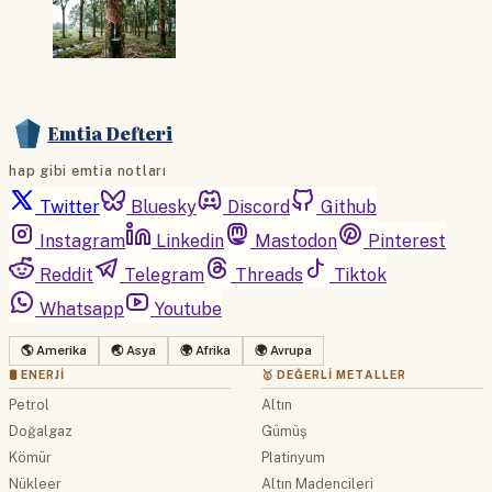
Emtia Defteri
hap gibi emtia notları
Twitter
Bluesky
Discord
Github
Instagram
Linkedin
Mastodon
Pinterest
Reddit
Telegram
Threads
Tiktok
Whatsapp
Youtube
🌎 Amerika
🌏 Asya
🌍 Afrika
🌍 Avrupa
🛢 ENERJI
🥇 DEĞERLI METALLER
Petrol
Altın
Doğalgaz
Gümüş
Kömür
Platinyum
Nükleer
Altın Madencileri