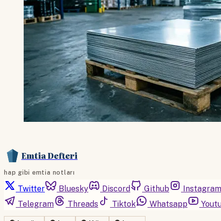
Emtia Defteri
hap gibi emtia notları
Twitter
Bluesky
Discord
Github
Instagra
Telegram
Threads
Tiktok
Whatsapp
Yout