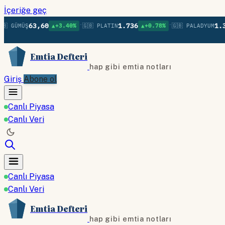
İçeriğe geç
•
•
63,60
1.736
1.379
 GÜMÜŞ
▲+3.40%
🇬🇧 PLATIN
▲+0.78%
🇬🇧 PALADYUM
Emtia Defteri
hap gibi emtia notları
Giriş
Abone ol
Canlı Piyasa
Canlı Veri
Canlı Piyasa
Canlı Veri
Emtia Defteri
hap gibi emtia notları