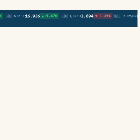
•
•
16.936
3.694
0,85
🇧 NIKEL
▲+1.47%
🇬🇧 ÇINKO
▼-1.31%
🇬🇧 KURŞUN