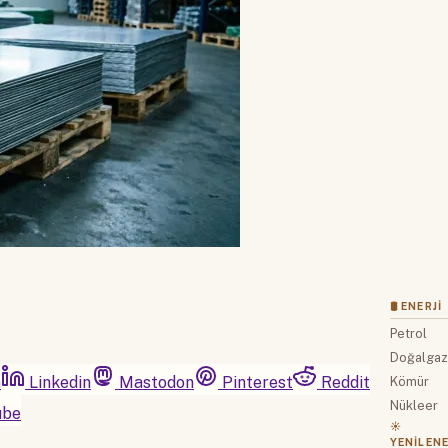
🛢 ENERJI
Petrol
Doğalga
m
Linkedin
Mastodon
Pinterest
Reddit
Kömür
Nükleer
ube
☀️
YENILENE