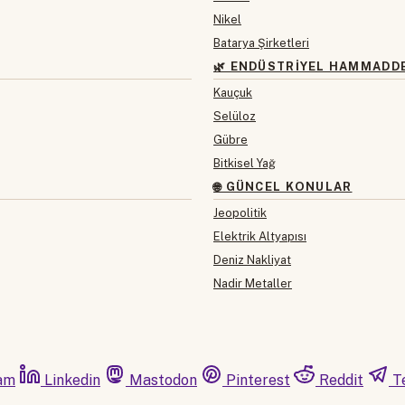
Nikel
Batarya Şirketleri
🌿 ENDÜSTRIYEL HAMMADD
Kauçuk
Selüloz
Gübre
Bitkisel Yağ
🌐 GÜNCEL KONULAR
Jeopolitik
Elektrik Altyapısı
Deniz Nakliyat
Nadir Metaller
am
Linkedin
Mastodon
Pinterest
Reddit
T