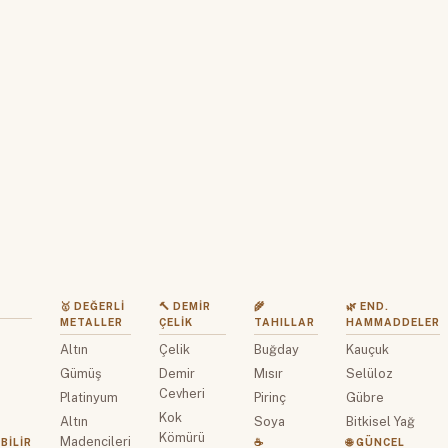
🥇 DEĞERLI
🔨 DEMIR
🌾
🌿 END.
METALLER
ÇELIK
TAHILLAR
HAMMADDELER
Altın
Çelik
Buğday
Kauçuk
z
Gümüş
Demir
Mısır
Selüloz
Cevheri
Platinyum
Pirinç
Gübre
Kok
Altın
Soya
Bitkisel Yağ
Kömürü
Madencileri
BILIR
☕
🌐 GÜNCEL