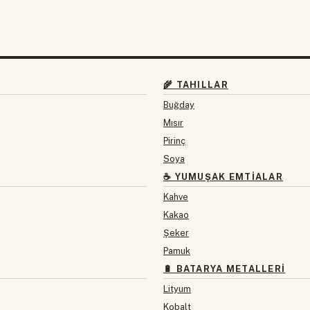
🌾 TAHILLAR
Buğday
Mısır
Pirinç
Soya
☕ YUMUŞAK EMTIALAR
Kahve
Kakao
Şeker
Pamuk
🔋 BATARYA METALLERI
Lityum
Kobalt