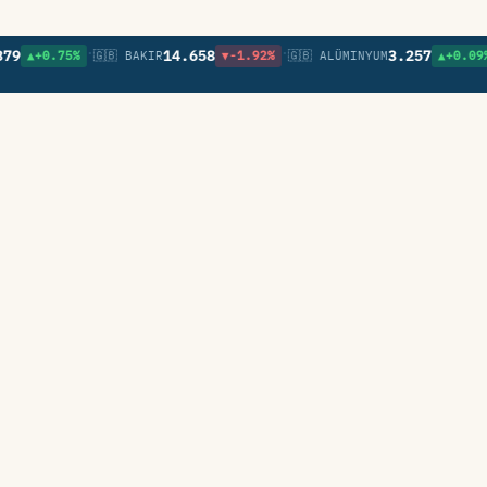
•
•
•
14.658
3.257
▲+0.75%
🇬🇧 BAKIR
▼-1.92%
🇬🇧 ALÜMINYUM
▲+0.09%
