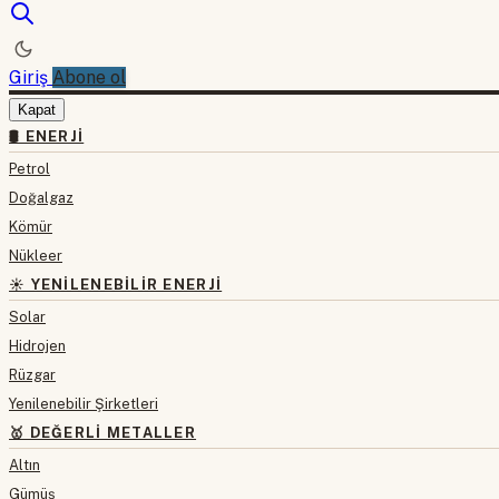
Giriş
Abone ol
Kapat
🛢 ENERJI
Petrol
Doğalgaz
Kömür
Nükleer
☀️ YENILENEBILIR ENERJI
Solar
Hidrojen
Rüzgar
Yenilenebilir Şirketleri
🥇 DEĞERLI METALLER
Altın
Gümüş