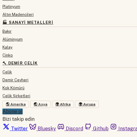
Platinyum
Altın Madencileri
🏭 SANAYI METALLERI
Bakır
Alüminyum
Kalay
Çinko
🔨 DEMIR ÇELIK
Çelik
Demir Cevheri
Kok Kömürü
Çelik Şirketleri
🌎 Amerika
🌏 Asya
🌍 Afrika
🌍 Avrupa
Abone ol
Bizi takip edin
Twitter
Bluesky
Discord
Github
Instagr