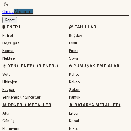
Giriş
Abone ol
Kapat
🛢 ENERJI
🌾 TAHILLAR
Petrol
Buğday
Doğalgaz
Mısır
Kömür
Pirinç
Nükleer
Soya
☀️ YENILENEBILIR ENERJI
☕ YUMUŞAK EMTIALAR
Solar
Kahve
Hidrojen
Kakao
Rüzgar
Şeker
Yenilenebilir Şirketleri
Pamuk
🥇 DEĞERLI METALLER
🔋 BATARYA METALLERI
Altın
Lityum
Gümüş
Kobalt
Platinyum
Nikel