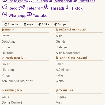
Instagram
Linkedin
Mastodon
Pinterest
Reddit
Telegram
Threads
Tiktok
Whatsapp
Youtube
🌎 Amerika
🌏 Asya
🌍 Afrika
🌍 Avrupa
🛢 ENERJI
🥇 DEĞERLI METALLER
Petrol
Altın
Doğalgaz
Gümüş
Kömür
Platinyum
Nükleer
Altın Madencileri
☀️ YENILENEBILIR
🏭 SANAYI METALLERI
Solar
Bakır
Hidrojen
Alüminyum
Rüzgar
Kalay
Yenilenebilir Şirketleri
Çinko
🔨 DEMIR ÇELIK
🌾 TAHILLAR
Çelik
Buğday
Demir Cevheri
Mısır