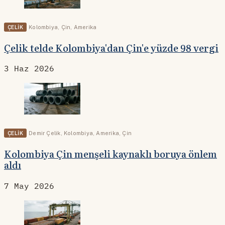
ÇELIK
Kolombiya
,
Çin
,
Amerika
Çelik telde Kolombiya'dan Çin'e yüzde 98 vergi
3 Haz 2026
ÇELIK
Demir Çelik
,
Kolombiya
,
Amerika
,
Çin
Kolombiya Çin menşeli kaynaklı boruya önlem
aldı
7 May 2026