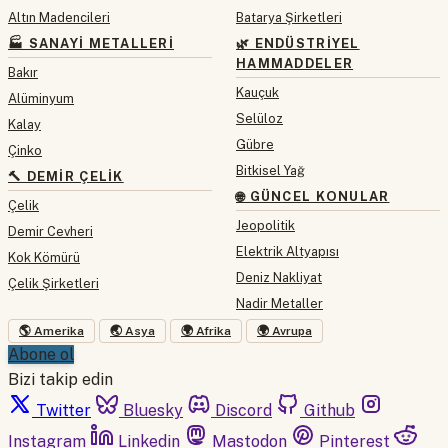
Altın Madencileri
Batarya Şirketleri
🏭 SANAYI METALLERI
🌿 ENDÜSTRIYEL
HAMMADDELER
Bakır
Kauçuk
Alüminyum
Selüloz
Kalay
Gübre
Çinko
Bitkisel Yağ
🔨 DEMIR ÇELIK
🌐 GÜNCEL KONULAR
Çelik
Jeopolitik
Demir Cevheri
Elektrik Altyapısı
Kok Kömürü
Deniz Nakliyat
Çelik Şirketleri
Nadir Metaller
🌎 Amerika
🌏 Asya
🌍 Afrika
🌍 Avrupa
Abone ol
Bizi takip edin
Twitter
Bluesky
Discord
Github
Instagram
Linkedin
Mastodon
Pinterest