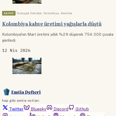
KAHVE
Yumuşak Emtialar
,
Kolombiya
,
Amerika
Kolombiya kahve üretimi yağışlarla düştü
Kolombiya'nın Mart üretimi yıllık %29 düşerek 754.000 çuvala
geriledi.
12 Nis 2026
Emtia Defteri
hap gibi emtia notları
Twitter
Bluesky
Discord
Github