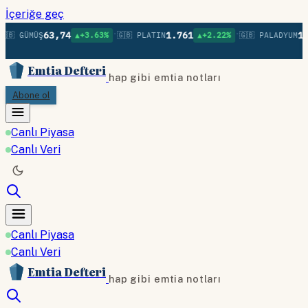
İçeriğe geç
•
•
63,74
1.761
1.3
🇧 GÜMÜŞ
▲+3.63%
🇬🇧 PLATIN
▲+2.22%
🇬🇧 PALADYUM
Emtia Defteri
hap gibi emtia notları
Abone ol
Canlı Piyasa
Canlı Veri
Canlı Piyasa
Canlı Veri
Emtia Defteri
hap gibi emtia notları