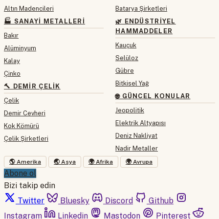
Altın Madencileri
Batarya Şirketleri
🏭 SANAYI METALLERI
🌿 ENDÜSTRIYEL
HAMMADDELER
Bakır
Kauçuk
Alüminyum
Selüloz
Kalay
Gübre
Çinko
Bitkisel Yağ
🔨 DEMIR ÇELIK
🌐 GÜNCEL KONULAR
Çelik
Jeopolitik
Demir Cevheri
Elektrik Altyapısı
Kok Kömürü
Deniz Nakliyat
Çelik Şirketleri
Nadir Metaller
🌎 Amerika
🌏 Asya
🌍 Afrika
🌍 Avrupa
Abone ol
Bizi takip edin
Twitter
Bluesky
Discord
Github
Instagram
Linkedin
Mastodon
Pinterest