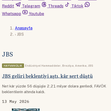
Reddit
Telegram
Threads
Tiktok
Whatsapp
Youtube
Anasayfa
›
JBS
JBS
HAYVANCILIK
Endüstriyel Hammaddeler
,
Brezilya
,
Amerika
,
JBS
JBS geliri beklentiyi aştı, kâr sert düştü
Net kâr yüzde 56 düşüşle 2,21 milyar dolara geriledi, FAVÖK
beklentilerin altında kaldı.
13 May 2026