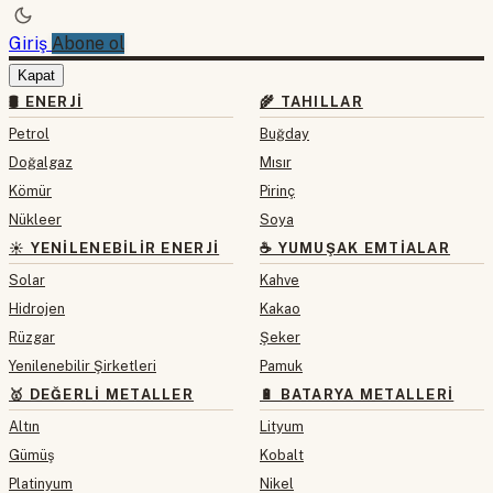
Giriş
Abone ol
Kapat
🛢 ENERJI
🌾 TAHILLAR
Petrol
Buğday
Doğalgaz
Mısır
Kömür
Pirinç
Nükleer
Soya
☀️ YENILENEBILIR ENERJI
☕ YUMUŞAK EMTIALAR
Solar
Kahve
Hidrojen
Kakao
Rüzgar
Şeker
Yenilenebilir Şirketleri
Pamuk
🥇 DEĞERLI METALLER
🔋 BATARYA METALLERI
Altın
Lityum
Gümüş
Kobalt
Platinyum
Nikel