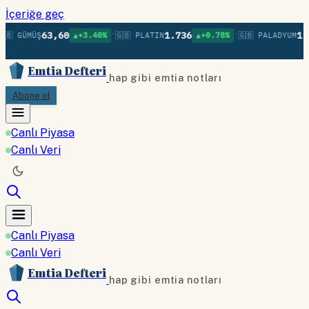
İçeriğe geç
•
•
63,60
1.736
1.3
🇧 GÜMÜŞ
▲+3.40%
🇬🇧 PLATIN
▲+0.78%
🇬🇧 PALADYUM
Emtia Defteri
hap gibi emtia notları
Abone ol
Canlı Piyasa
Canlı Veri
Canlı Piyasa
Canlı Veri
Emtia Defteri
hap gibi emtia notları