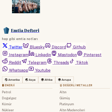
Emtia Defteri
hap gibi emtia notları
Twitter
Bluesky
Discord
Github
Instagram
Linkedin
Mastodon
Pinterest
Reddit
Telegram
Threads
Tiktok
Whatsapp
Youtube
🌎 Amerika
🌏 Asya
🌍 Afrika
🌍 Avrupa
🛢 ENERJI
🥇 DEĞERLI METALLER
Petrol
Altın
Doğalgaz
Gümüş
Kömür
Platinyum
Nükleer
Altın Madencileri