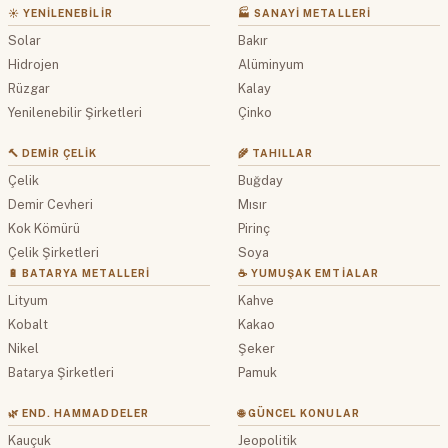
☀️ YENILENEBILIR
🏭 SANAYI METALLERI
Solar
Bakır
Hidrojen
Alüminyum
Rüzgar
Kalay
Yenilenebilir Şirketleri
Çinko
🔨 DEMIR ÇELIK
🌾 TAHILLAR
Çelik
Buğday
Demir Cevheri
Mısır
Kok Kömürü
Pirinç
Çelik Şirketleri
Soya
🔋 BATARYA METALLERI
☕ YUMUŞAK EMTIALAR
Lityum
Kahve
Kobalt
Kakao
Nikel
Şeker
Batarya Şirketleri
Pamuk
🌿 END. HAMMADDELER
🌐 GÜNCEL KONULAR
Kauçuk
Jeopolitik