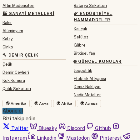
Altın Madencileri
Batarya Şirketleri
🏭 SANAYI METALLERI
🌿 ENDÜSTRIYEL
HAMMADDELER
Bakır
Kauçuk
Alüminyum
Selüloz
Kalay
Gübre
Çinko
Bitkisel Yağ
🔨 DEMIR ÇELIK
🌐 GÜNCEL KONULAR
Çelik
Jeopolitik
Demir Cevheri
Elektrik Altyapısı
Kok Kömürü
Deniz Nakliyat
Çelik Şirketleri
Nadir Metaller
🌎 Amerika
🌏 Asya
🌍 Afrika
🌍 Avrupa
Abone ol
Bizi takip edin
Twitter
Bluesky
Discord
Github
Instagram
Linkedin
Mastodon
Pinterest