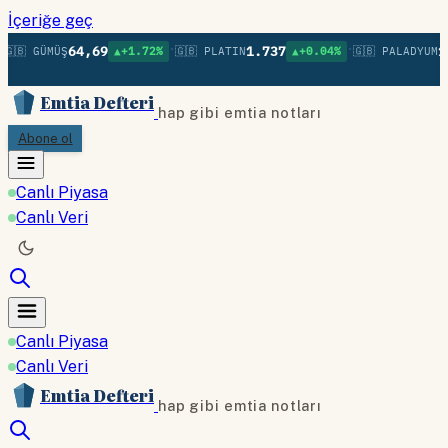
İçeriğe geç
•
•
64,69
1.737
1.
🇬🇧 GÜMÜŞ
▲+1.72%
🇬🇧 PLATIN
▲+0.04%
🇬🇧 PALADYUM
Emtia Defteri
hap gibi emtia notları
Abone ol
Canlı Piyasa
Canlı Veri
Canlı Piyasa
Canlı Veri
Emtia Defteri
hap gibi emtia notları