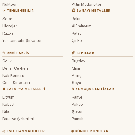
Nükleer
Altın Madencileri
☀️ YENILENEBILIR
🏭 SANAYI METALLERI
Solar
Bakır
Hidrojen
Alüminyum
Rüzgar
Kalay
Yenilenebilir Şirketleri
Çinko
🔨 DEMIR ÇELIK
🌾 TAHILLAR
Çelik
Buğday
Demir Cevheri
Mısır
Kok Kömürü
Pirinç
Çelik Şirketleri
Soya
🔋 BATARYA METALLERI
☕ YUMUŞAK EMTIALAR
Lityum
Kahve
Kobalt
Kakao
Nikel
Şeker
Batarya Şirketleri
Pamuk
🌿 END. HAMMADDELER
🌐 GÜNCEL KONULAR