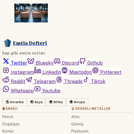
Emtia Defteri
hap gibi emtia notları
Twitter
Bluesky
Discord
Github
Instagram
Linkedin
Mastodon
Pinterest
Reddit
Telegram
Threads
Tiktok
Whatsapp
Youtube
🌎 Amerika
🌏 Asya
🌍 Afrika
🌍 Avrupa
🛢 ENERJI
🥇 DEĞERLI METALLER
Petrol
Altın
Doğalgaz
Gümüş
Kömür
Platinyum