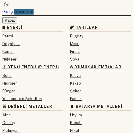
Giriş
Abone ol
Kapat
🛢 ENERJI
🌾 TAHILLAR
Petrol
Buğday
Doğalgaz
Mısır
Kömür
Pirinç
Nükleer
Soya
☀️ YENILENEBILIR ENERJI
☕ YUMUŞAK EMTIALAR
Solar
Kahve
Hidrojen
Kakao
Rüzgar
Şeker
Yenilenebilir Şirketleri
Pamuk
🥇 DEĞERLI METALLER
🔋 BATARYA METALLERI
Altın
Lityum
Gümüş
Kobalt
Platinyum
Nikel