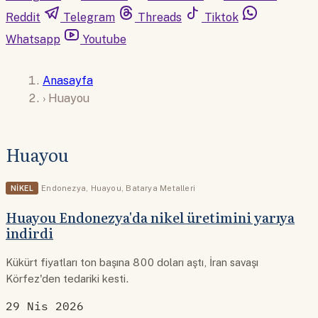
Reddit
Telegram
Threads
Tiktok
Whatsapp
Youtube
Anasayfa
›
Huayou
Huayou
NIKEL
Endonezya
,
Huayou
,
Batarya Metalleri
Huayou Endonezya'da nikel üretimini yarıya
indirdi
Kükürt fiyatları ton başına 800 doları aştı, İran savaşı
Körfez'den tedariki kesti.
29 Nis 2026