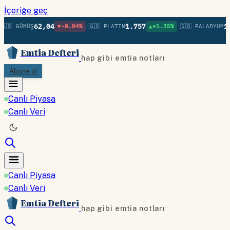
İçeriğe geç
•
•
62,04
1.757
1.
🇬🇧 GÜMÜŞ
▼-0.04%
🇬🇧 PLATIN
▲+1.35%
🇬🇧 PALADYUM
Emtia Defteri
hap gibi emtia notları
Abone ol
Canlı Piyasa
Canlı Veri
Canlı Piyasa
Canlı Veri
Emtia Defteri
hap gibi emtia notları