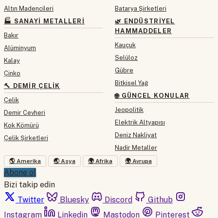
Altın Madencileri
Batarya Şirketleri
🏭 SANAYI METALLERI
🌿 ENDÜSTRIYEL
HAMMADDELER
Bakır
Kauçuk
Alüminyum
Selüloz
Kalay
Gübre
Çinko
Bitkisel Yağ
🔨 DEMIR ÇELIK
🌐 GÜNCEL KONULAR
Çelik
Jeopolitik
Demir Cevheri
Elektrik Altyapısı
Kok Kömürü
Deniz Nakliyat
Çelik Şirketleri
Nadir Metaller
🌎 Amerika
🌏 Asya
🌍 Afrika
🌍 Avrupa
Abone ol
Bizi takip edin
Twitter
Bluesky
Discord
Github
Instagram
Linkedin
Mastodon
Pinterest