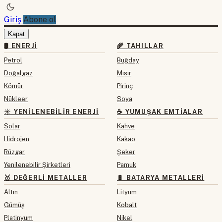
Giriş
Abone ol
Kapat
🛢 ENERJI
🌾 TAHILLAR
Petrol
Buğday
Doğalgaz
Mısır
Kömür
Pirinç
Nükleer
Soya
☀️ YENILENEBILIR ENERJI
☕ YUMUŞAK EMTIALAR
Solar
Kahve
Hidrojen
Kakao
Rüzgar
Şeker
Yenilenebilir Şirketleri
Pamuk
🥇 DEĞERLI METALLER
🔋 BATARYA METALLERI
Altın
Lityum
Gümüş
Kobalt
Platinyum
Nikel