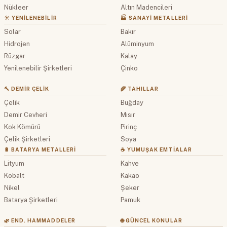
Nükleer
Altın Madencileri
☀️ YENILENEBILIR
🏭 SANAYI METALLERI
Solar
Bakır
Hidrojen
Alüminyum
Rüzgar
Kalay
Yenilenebilir Şirketleri
Çinko
🔨 DEMIR ÇELIK
🌾 TAHILLAR
Çelik
Buğday
Demir Cevheri
Mısır
Kok Kömürü
Pirinç
Çelik Şirketleri
Soya
🔋 BATARYA METALLERI
☕ YUMUŞAK EMTIALAR
Lityum
Kahve
Kobalt
Kakao
Nikel
Şeker
Batarya Şirketleri
Pamuk
🌿 END. HAMMADDELER
🌐 GÜNCEL KONULAR