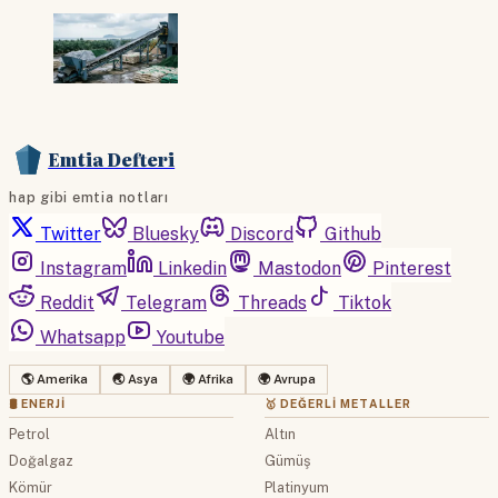
Emtia Defteri
hap gibi emtia notları
Twitter
Bluesky
Discord
Github
Instagram
Linkedin
Mastodon
Pinterest
Reddit
Telegram
Threads
Tiktok
Whatsapp
Youtube
🌎 Amerika
🌏 Asya
🌍 Afrika
🌍 Avrupa
🛢 ENERJI
🥇 DEĞERLI METALLER
Petrol
Altın
Doğalgaz
Gümüş
Kömür
Platinyum