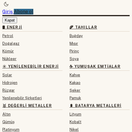
Giriş
Abone ol
Kapat
🛢 ENERJI
🌾 TAHILLAR
Petrol
Buğday
Doğalgaz
Mısır
Kömür
Pirinç
Nükleer
Soya
☀️ YENILENEBILIR ENERJI
☕ YUMUŞAK EMTIALAR
Solar
Kahve
Hidrojen
Kakao
Rüzgar
Şeker
Yenilenebilir Şirketleri
Pamuk
🥇 DEĞERLI METALLER
🔋 BATARYA METALLERI
Altın
Lityum
Gümüş
Kobalt
Platinyum
Nikel