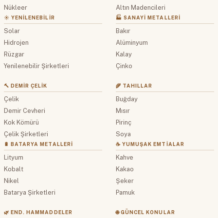
Nükleer
Altın Madencileri
☀️ YENILENEBILIR
🏭 SANAYI METALLERI
Solar
Bakır
Hidrojen
Alüminyum
Rüzgar
Kalay
Yenilenebilir Şirketleri
Çinko
🔨 DEMIR ÇELIK
🌾 TAHILLAR
Çelik
Buğday
Demir Cevheri
Mısır
Kok Kömürü
Pirinç
Çelik Şirketleri
Soya
🔋 BATARYA METALLERI
☕ YUMUŞAK EMTIALAR
Lityum
Kahve
Kobalt
Kakao
Nikel
Şeker
Batarya Şirketleri
Pamuk
🌿 END. HAMMADDELER
🌐 GÜNCEL KONULAR