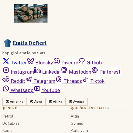
Emtia Defteri
hap gibi emtia notları
Twitter
Bluesky
Discord
Github
Instagram
Linkedin
Mastodon
Pinterest
Reddit
Telegram
Threads
Tiktok
Whatsapp
Youtube
🌎 Amerika
🌏 Asya
🌍 Afrika
🌍 Avrupa
🛢 ENERJI
🥇 DEĞERLI METALLER
Petrol
Altın
Doğalgaz
Gümüş
Kömür
Platinyum