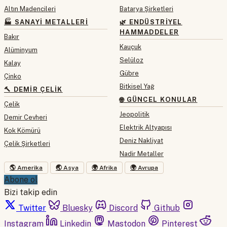
Altın Madencileri
Batarya Şirketleri
🏭 SANAYI METALLERI
🌿 ENDÜSTRIYEL
HAMMADDELER
Bakır
Kauçuk
Alüminyum
Selüloz
Kalay
Gübre
Çinko
Bitkisel Yağ
🔨 DEMIR ÇELIK
🌐 GÜNCEL KONULAR
Çelik
Jeopolitik
Demir Cevheri
Elektrik Altyapısı
Kok Kömürü
Deniz Nakliyat
Çelik Şirketleri
Nadir Metaller
🌎 Amerika
🌏 Asya
🌍 Afrika
🌍 Avrupa
Abone ol
Bizi takip edin
Twitter
Bluesky
Discord
Github
Instagram
Linkedin
Mastodon
Pinterest