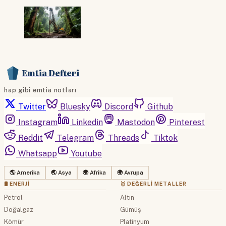
Emtia Defteri
hap gibi emtia notları
Twitter
Bluesky
Discord
Github
Instagram
Linkedin
Mastodon
Pinterest
Reddit
Telegram
Threads
Tiktok
Whatsapp
Youtube
🌎 Amerika
🌏 Asya
🌍 Afrika
🌍 Avrupa
🛢 ENERJI
🥇 DEĞERLI METALLER
Petrol
Altın
Doğalgaz
Gümüş
Kömür
Platinyum