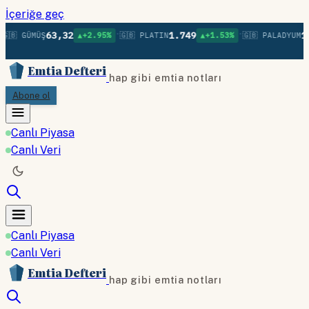
İçeriğe geç
•
•
63,32
1.749
1.
🇬🇧 GÜMÜŞ
▲+2.95%
🇬🇧 PLATIN
▲+1.53%
🇬🇧 PALADYUM
Emtia Defteri
hap gibi emtia notları
Abone ol
Canlı Piyasa
Canlı Veri
Canlı Piyasa
Canlı Veri
Emtia Defteri
hap gibi emtia notları