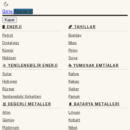
Giriş
Abone ol
Kapat
🛢 ENERJI
🌾 TAHILLAR
Petrol
Buğday
Doğalgaz
Mısır
Kömür
Pirinç
Nükleer
Soya
☀️ YENILENEBILIR ENERJI
☕ YUMUŞAK EMTIALAR
Solar
Kahve
Hidrojen
Kakao
Rüzgar
Şeker
Yenilenebilir Şirketleri
Pamuk
🥇 DEĞERLI METALLER
🔋 BATARYA METALLERI
Altın
Lityum
Gümüş
Kobalt
Platinyum
Nikel