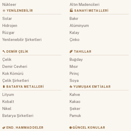
Nükleer
Altın Madencileri
☀️ YENILENEBILIR
🏭 SANAYI METALLERI
Solar
Bakır
Hidrojen
Alüminyum
Rüzgar
Kalay
Yenilenebilir Şirketleri
Çinko
🔨 DEMIR ÇELIK
🌾 TAHILLAR
Çelik
Buğday
Demir Cevheri
Mısır
Kok Kömürü
Pirinç
Çelik Şirketleri
Soya
🔋 BATARYA METALLERI
☕ YUMUŞAK EMTIALAR
Lityum
Kahve
Kobalt
Kakao
Nikel
Şeker
Batarya Şirketleri
Pamuk
🌿 END. HAMMADDELER
🌐 GÜNCEL KONULAR