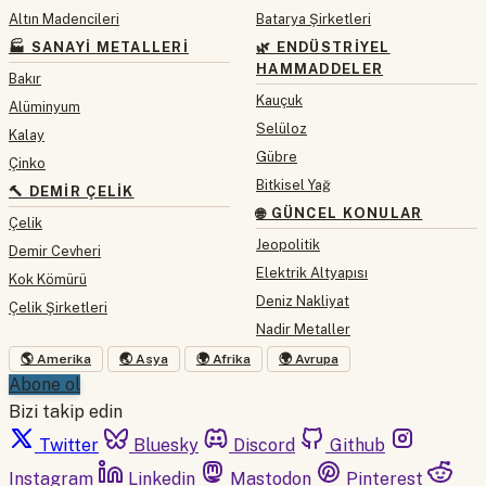
Altın Madencileri
Batarya Şirketleri
🏭 SANAYI METALLERI
🌿 ENDÜSTRIYEL
HAMMADDELER
Bakır
Kauçuk
Alüminyum
Selüloz
Kalay
Gübre
Çinko
Bitkisel Yağ
🔨 DEMIR ÇELIK
🌐 GÜNCEL KONULAR
Çelik
Jeopolitik
Demir Cevheri
Elektrik Altyapısı
Kok Kömürü
Deniz Nakliyat
Çelik Şirketleri
Nadir Metaller
🌎 Amerika
🌏 Asya
🌍 Afrika
🌍 Avrupa
Abone ol
Bizi takip edin
Twitter
Bluesky
Discord
Github
Instagram
Linkedin
Mastodon
Pinterest