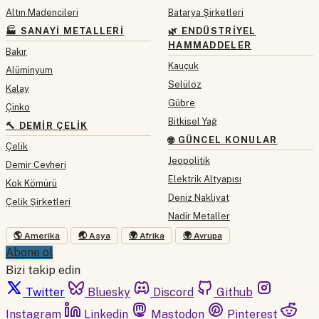
Altın Madencileri
Batarya Şirketleri
🏭 SANAYI METALLERI
🌿 ENDÜSTRIYEL
HAMMADDELER
Bakır
Kauçuk
Alüminyum
Selüloz
Kalay
Gübre
Çinko
Bitkisel Yağ
🔨 DEMIR ÇELIK
🌐 GÜNCEL KONULAR
Çelik
Jeopolitik
Demir Cevheri
Elektrik Altyapısı
Kok Kömürü
Deniz Nakliyat
Çelik Şirketleri
Nadir Metaller
🌎 Amerika
🌏 Asya
🌍 Afrika
🌍 Avrupa
Abone ol
Bizi takip edin
Twitter
Bluesky
Discord
Github
Instagram
Linkedin
Mastodon
Pinterest