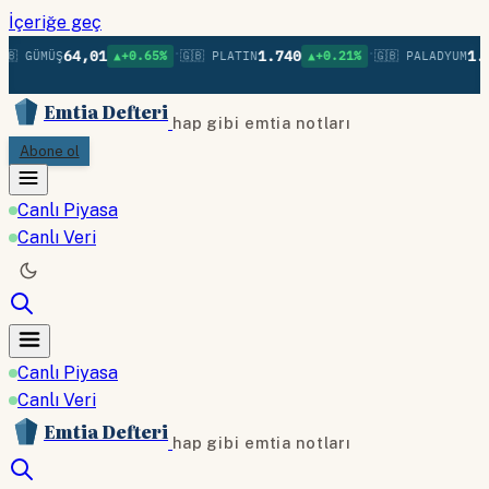
İçeriğe geç
•
•
64,01
1.740
1.3
🇧 GÜMÜŞ
▲+0.65%
🇬🇧 PLATIN
▲+0.21%
🇬🇧 PALADYUM
Emtia Defteri
hap gibi emtia notları
Abone ol
Canlı Piyasa
Canlı Veri
Canlı Piyasa
Canlı Veri
Emtia Defteri
hap gibi emtia notları