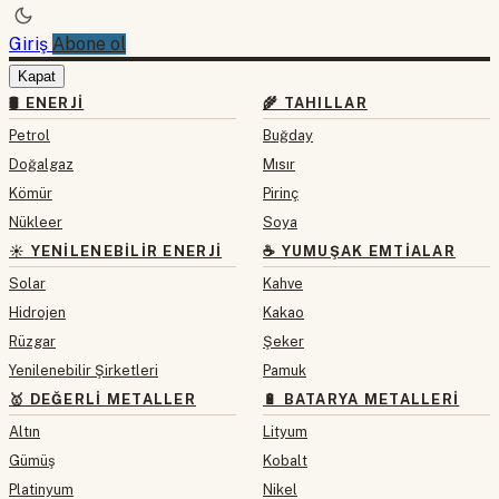
Giriş
Abone ol
Kapat
🛢 ENERJI
🌾 TAHILLAR
Petrol
Buğday
Doğalgaz
Mısır
Kömür
Pirinç
Nükleer
Soya
☀️ YENILENEBILIR ENERJI
☕ YUMUŞAK EMTIALAR
Solar
Kahve
Hidrojen
Kakao
Rüzgar
Şeker
Yenilenebilir Şirketleri
Pamuk
🥇 DEĞERLI METALLER
🔋 BATARYA METALLERI
Altın
Lityum
Gümüş
Kobalt
Platinyum
Nikel