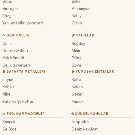
Solar
Bakır
Hidrojen
Alüminyum
Rüzgar
Kalay
Yenilenebilir Şirketleri
Çinko
🔨 DEMIR ÇELIK
🌾 TAHILLAR
Çelik
Buğday
Demir Cevheri
Mısır
Kok Kömürü
Pirinç
Çelik Şirketleri
Soya
🔋 BATARYA METALLERI
☕ YUMUŞAK EMTIALAR
Lityum
Kahve
Kobalt
Kakao
Nikel
Şeker
Batarya Şirketleri
Pamuk
🌿 END. HAMMADDELER
🌐 GÜNCEL KONULAR
Kauçuk
Jeopolitik
Selüloz
Deniz Nakliyat