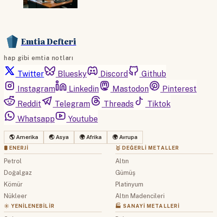
Emtia Defteri
hap gibi emtia notları
Twitter
Bluesky
Discord
Github
Instagram
Linkedin
Mastodon
Pinterest
Reddit
Telegram
Threads
Tiktok
Whatsapp
Youtube
🌎 Amerika
🌏 Asya
🌍 Afrika
🌍 Avrupa
🛢 ENERJI
🥇 DEĞERLI METALLER
Petrol
Altın
Doğalgaz
Gümüş
Kömür
Platinyum
Nükleer
Altın Madencileri
☀️ YENILENEBILIR
🏭 SANAYI METALLERI