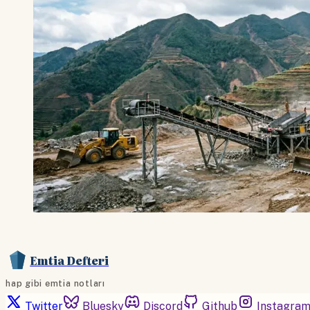
Emtia Defteri
hap gibi emtia notları
Twitter
Bluesky
Discord
Github
Instagra