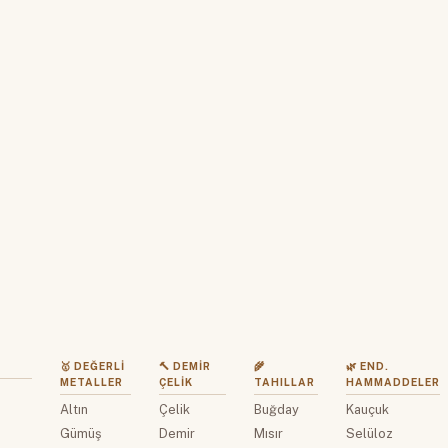
🥇 DEĞERLI
🔨 DEMIR
🌾
🌿 END.
METALLER
ÇELIK
TAHILLAR
HAMMADDELER
Altın
Çelik
Buğday
Kauçuk
z
Gümüş
Demir
Mısır
Selüloz