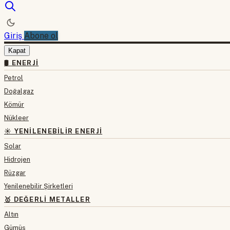
Giriş
Abone ol
Kapat
🛢 ENERJI
Petrol
Doğalgaz
Kömür
Nükleer
☀️ YENILENEBILIR ENERJI
Solar
Hidrojen
Rüzgar
Yenilenebilir Şirketleri
🥇 DEĞERLI METALLER
Altın
Gümüş