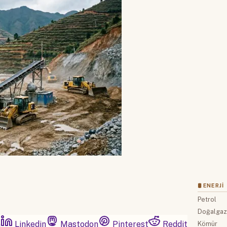
🛢 ENERJI
Petrol
Doğalga
m
Linkedin
Mastodon
Pinterest
Reddit
Kömür