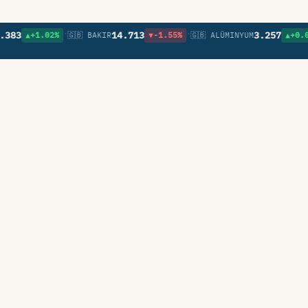
•
•
•
3
14.713
3.257
▲+1.02%
🇬🇧 BAKIR
▼-1.55%
🇬🇧 ALÜMINYUM
▲+0.09%