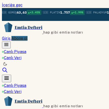
İçeriğe geç
•
•
63,63
1.757
1.38
 GÜMÜŞ
▲+3.45%
🇬🇧 PLATIN
▲+1.99%
🇬🇧 PALADYUM
Emtia Defteri
hap gibi emtia notları
Giriş
Abone ol
Canlı Piyasa
Canlı Veri
Canlı Piyasa
Canlı Veri
Emtia Defteri
hap gibi emtia notları