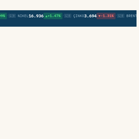
•
•
16.936
3.694
81,9
🇬🇧 NIKEL
▲+1.47%
🇬🇧 ÇINKO
▼-1.31%
🇬🇧 BRENT