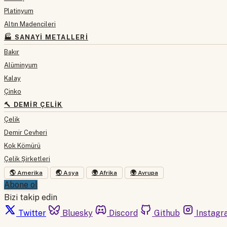
Platinyum
Altın Madencileri
🏭 SANAYI METALLERI
Bakır
Alüminyum
Kalay
Çinko
🔨 DEMIR ÇELIK
Çelik
Demir Cevheri
Kok Kömürü
Çelik Şirketleri
🌎 Amerika
🌏 Asya
🌍 Afrika
🌍 Avrupa
Abone ol
Bizi takip edin
Twitter
Bluesky
Discord
Github
Instagr