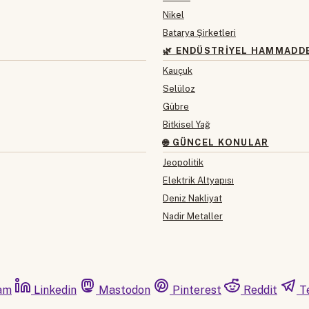
Nikel
Batarya Şirketleri
🌿 ENDÜSTRIYEL HAMMADD
Kauçuk
Selüloz
Gübre
Bitkisel Yağ
🌐 GÜNCEL KONULAR
Jeopolitik
Elektrik Altyapısı
Deniz Nakliyat
Nadir Metaller
am
Linkedin
Mastodon
Pinterest
Reddit
T