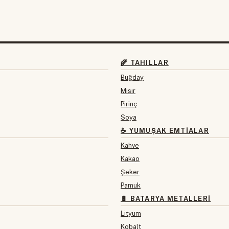
🌾 TAHILLAR
Buğday
Mısır
Pirinç
Soya
☕ YUMUŞAK EMTIALAR
Kahve
Kakao
Şeker
Pamuk
🔋 BATARYA METALLERI
Lityum
Kobalt