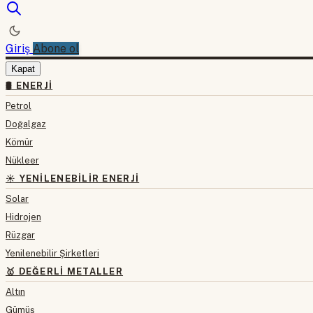
Giriş
Abone ol
Kapat
🛢 ENERJI
Petrol
Doğalgaz
Kömür
Nükleer
☀️ YENILENEBILIR ENERJI
Solar
Hidrojen
Rüzgar
Yenilenebilir Şirketleri
🥇 DEĞERLI METALLER
Altın
Gümüş