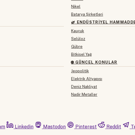
Nikel
Batarya Şirketleri
🌿 ENDÜSTRIYEL HAMMADD
Kauçuk
Selüloz
Gübre
Bitkisel Yağ
🌐 GÜNCEL KONULAR
Jeopolitik
Elektrik Altyapısı
Deniz Nakliyat
Nadir Metaller
am
Linkedin
Mastodon
Pinterest
Reddit
T