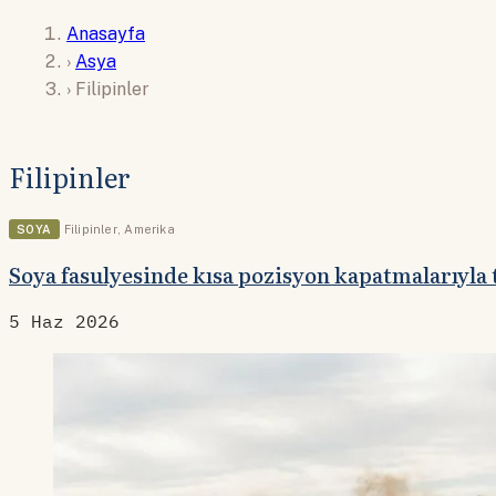
Anasayfa
›
Asya
›
Filipinler
Filipinler
SOYA
Filipinler
,
Amerika
Soya fasulyesinde kısa pozisyon kapatmalarıyla
5 Haz 2026