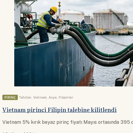
PIRINÇ
Tahıllar
,
Vietnam
,
Asya
,
Filipinler
Vietnam pirinci Filipin talebine kilitlendi
Vietnam 5% kırık beyaz pirinç fiyatı Mayıs ortasında 395 d