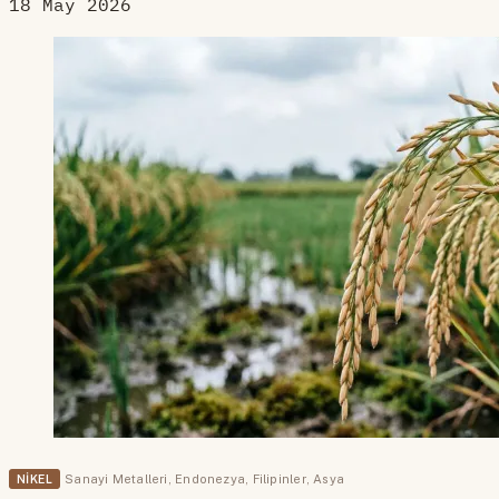
18 May 2026
NIKEL
Sanayi Metalleri
,
Endonezya
,
Filipinler
,
Asya