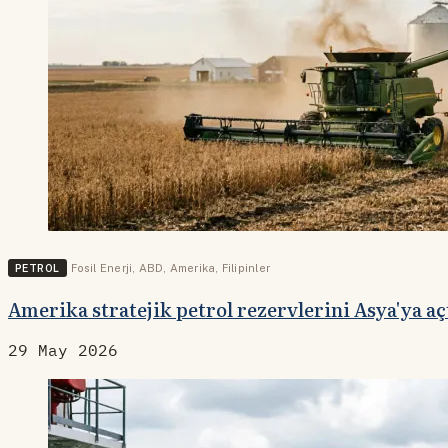
PETROL
Fosil Enerji
,
ABD
,
Amerika
,
Filipinler
Amerika stratejik petrol rezervlerini Asya'ya aç
29 May 2026