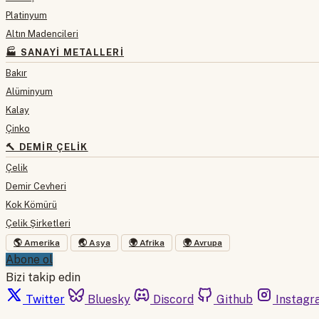
Platinyum
Altın Madencileri
🏭 SANAYI METALLERI
Bakır
Alüminyum
Kalay
Çinko
🔨 DEMIR ÇELIK
Çelik
Demir Cevheri
Kok Kömürü
Çelik Şirketleri
🌎 Amerika
🌏 Asya
🌍 Afrika
🌍 Avrupa
Abone ol
Bizi takip edin
Twitter
Bluesky
Discord
Github
Instagr