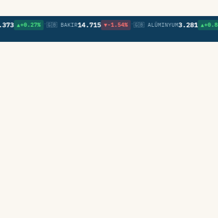
•
•
•
14.715
3.281
+0.27%
🇬🇧 BAKIR
▼-1.54%
🇬🇧 ALÜMINYUM
▲+0.83%
🇬