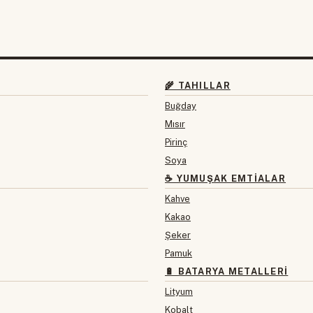
🌾 TAHILLAR
Buğday
Mısır
Pirinç
Soya
☕ YUMUŞAK EMTIALAR
Kahve
Kakao
Şeker
Pamuk
🔋 BATARYA METALLERI
Lityum
Kobalt