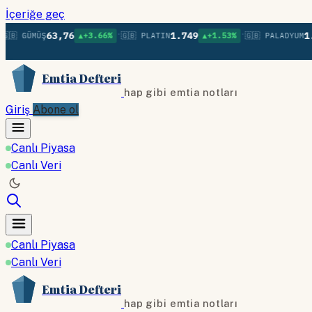
İçeriğe geç
•
•
63,76
1.749
1.373
ÜMÜŞ
▲+3.66%
🇬🇧 PLATIN
▲+1.53%
🇬🇧 PALADYUM
▲
Emtia Defteri
hap gibi emtia notları
Giriş
Abone ol
Canlı Piyasa
Canlı Veri
Canlı Piyasa
Canlı Veri
Emtia Defteri
hap gibi emtia notları