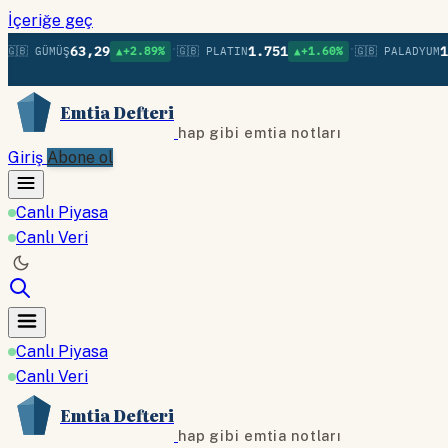
İçeriğe geç
•
•
63,29
1.751
1.3
🇧 GÜMÜŞ
▲+2.89%
🇬🇧 PLATIN
▲+1.60%
🇬🇧 PALADYUM
Emtia Defteri
hap gibi emtia notları
Giriş
Abone ol
Canlı Piyasa
Canlı Veri
Canlı Piyasa
Canlı Veri
Emtia Defteri
hap gibi emtia notları