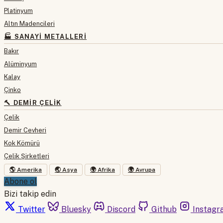
Platinyum
Altın Madencileri
🏭 SANAYI METALLERI
Bakır
Alüminyum
Kalay
Çinko
🔨 DEMIR ÇELIK
Çelik
Demir Cevheri
Kok Kömürü
Çelik Şirketleri
🌎 Amerika
🌏 Asya
🌍 Afrika
🌍 Avrupa
Abone ol
Bizi takip edin
Twitter
Bluesky
Discord
Github
Instagr