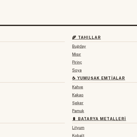
🌾 TAHILLAR
Buğday
Mısır
Pirinç
Soya
☕ YUMUŞAK EMTIALAR
Kahve
Kakao
Şeker
Pamuk
🔋 BATARYA METALLERI
Lityum
Kobalt