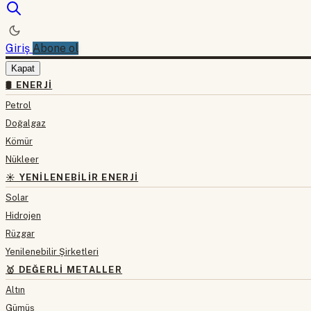
Giriş
Abone ol
Kapat
🛢 ENERJI
Petrol
Doğalgaz
Kömür
Nükleer
☀️ YENILENEBILIR ENERJI
Solar
Hidrojen
Rüzgar
Yenilenebilir Şirketleri
🥇 DEĞERLI METALLER
Altın
Gümüş