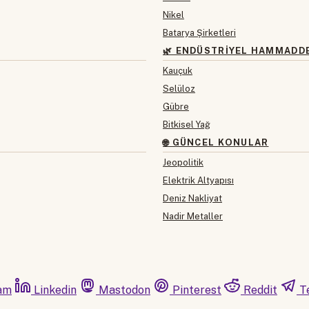
Nikel
Batarya Şirketleri
🌿 ENDÜSTRIYEL HAMMADD
Kauçuk
Selüloz
Gübre
Bitkisel Yağ
🌐 GÜNCEL KONULAR
Jeopolitik
Elektrik Altyapısı
Deniz Nakliyat
Nadir Metaller
am
Linkedin
Mastodon
Pinterest
Reddit
T