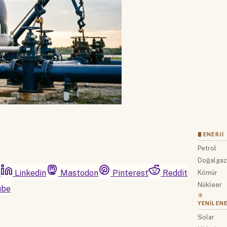
🛢 ENERJI
Petrol
Doğalga
m
Linkedin
Mastodon
Pinterest
Reddit
Kömür
Nükleer
ube
☀️
YENILENE
Solar