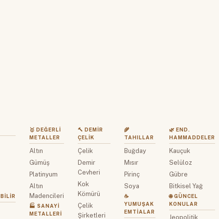
🥇 DEĞERLI
🔨 DEMIR
🌾
🌿 END.
METALLER
ÇELIK
TAHILLAR
HAMMADDELER
Altın
Çelik
Buğday
Kauçuk
z
Gümüş
Demir
Mısır
Selüloz
Cevheri
Platinyum
Pirinç
Gübre
Kok
Altın
Soya
Bitkisel Yağ
Kömürü
Madencileri
BILIR
☕
🌐 GÜNCEL
YUMUŞAK
KONULAR
Çelik
🏭 SANAYI
EMTIALAR
METALLERI
Şirketleri
Jeopolitik