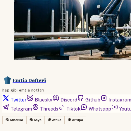
Emtia Defteri
hap gibi emtia notları
Twitter
Bluesky
Discord
Github
Instagra
Telegram
Threads
Tiktok
Whatsapp
Yout
🌎 Amerika
🌏 Asya
🌍 Afrika
🌍 Avrupa