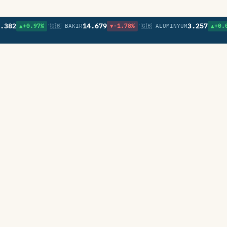
•
•
82
14.679
3.257
▲+0.97%
🇬🇧 BAKIR
▼-1.78%
🇬🇧 ALÜMINYUM
▲+0.09%