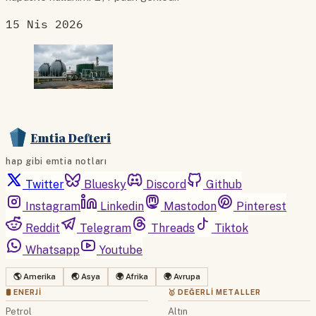
15 Nis 2026
Emtia Defteri
hap gibi emtia notları
Twitter
Bluesky
Discord
Github
Instagram
Linkedin
Mastodon
Pinterest
Reddit
Telegram
Threads
Tiktok
Whatsapp
Youtube
🌎 Amerika
🌏 Asya
🌍 Afrika
🌍 Avrupa
🛢 ENERJI
🥇 DEĞERLI METALLER
Petrol
Altın