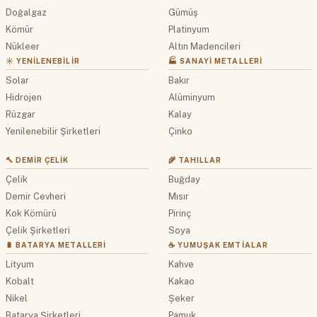
Doğalgaz
Gümüş
Kömür
Platinyum
Nükleer
Altın Madencileri
☀️ YENILENEBILIR
🏭 SANAYI METALLERI
Solar
Bakır
Hidrojen
Alüminyum
Rüzgar
Kalay
Yenilenebilir Şirketleri
Çinko
🔨 DEMIR ÇELIK
🌾 TAHILLAR
Çelik
Buğday
Demir Cevheri
Mısır
Kok Kömürü
Pirinç
Çelik Şirketleri
Soya
🔋 BATARYA METALLERI
☕ YUMUŞAK EMTIALAR
Lityum
Kahve
Kobalt
Kakao
Nikel
Şeker
Batarya Şirketleri
Pamuk