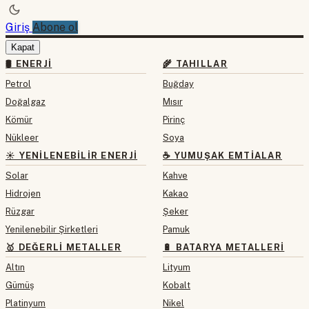
Giriş
Abone ol
Kapat
🛢 ENERJI
🌾 TAHILLAR
Petrol
Buğday
Doğalgaz
Mısır
Kömür
Pirinç
Nükleer
Soya
☀️ YENILENEBILIR ENERJI
☕ YUMUŞAK EMTIALAR
Solar
Kahve
Hidrojen
Kakao
Rüzgar
Şeker
Yenilenebilir Şirketleri
Pamuk
🥇 DEĞERLI METALLER
🔋 BATARYA METALLERI
Altın
Lityum
Gümüş
Kobalt
Platinyum
Nikel