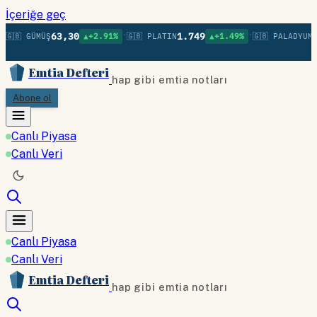
İçeriğe geç
•
•
63,30
1.749
1
🇬🇧 GÜMÜŞ
▲+2.91%
🇬🇧 PLATIN
▲+1.49%
🇬🇧 PALADYUM
Emtia Defteri
hap gibi emtia notları
Abone ol
Canlı Piyasa
Canlı Veri
Canlı Piyasa
Canlı Veri
Emtia Defteri
hap gibi emtia notları