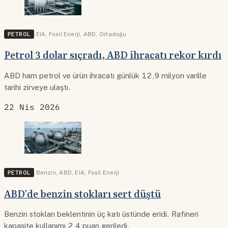
PETROL
EIA
,
Fosil Enerji
,
ABD
,
Ortadoğu
Petrol 3 dolar sıçradı, ABD ihracatı rekor kırdı
ABD ham petrol ve ürün ihracatı günlük 12,9 milyon varille
tarihi zirveye ulaştı.
22 Nis 2026
PETROL
Benzin
,
ABD
,
EIA
,
Fosil Enerji
ABD'de benzin stokları sert düştü
Benzin stokları beklentinin üç katı üstünde eridi. Rafineri
kapasite kullanımı 2,4 puan geriledi.