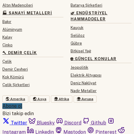
Altın Madencileri
Batarya Şirketleri
🏭 SANAYI METALLERI
🌿 ENDÜSTRIYEL
HAMMADDELER
Bakır
Kauçuk
Alüminyum
Selüloz
Kalay
Gübre
Çinko
Bitkisel Yağ
🔨 DEMIR ÇELIK
🌐 GÜNCEL KONULAR
Çelik
Jeopolitik
Demir Cevheri
Elektrik Altyapısı
Kok Kömürü
Deniz Nakliyat
Çelik Şirketleri
Nadir Metaller
🌎 Amerika
🌏 Asya
🌍 Afrika
🌍 Avrupa
Abone ol
Bizi takip edin
Twitter
Bluesky
Discord
Github
Instagram
Linkedin
Mastodon
Pinterest