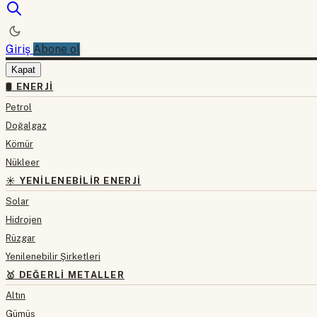
Giriş
Abone ol
Kapat
🛢 ENERJI
Petrol
Doğalgaz
Kömür
Nükleer
☀️ YENILENEBILIR ENERJI
Solar
Hidrojen
Rüzgar
Yenilenebilir Şirketleri
🥇 DEĞERLI METALLER
Altın
Gümüş