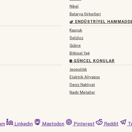
Nikel
Batarya Şirketleri
🌿 ENDÜSTRIYEL HAMMADD
Kauçuk
Selüloz
Gübre
Bitkisel Yağ
🌐 GÜNCEL KONULAR
Jeopolitik
Elektrik Altyapısı
Deniz Nakliyat
Nadir Metaller
am
Linkedin
Mastodon
Pinterest
Reddit
T