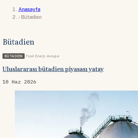
Anasayfa
›
Bütadien
Bütadien
BÜTADIEN
Fosil Enerji
,
Avrupa
Uluslararası bütadien piyasası yatay
10 Haz 2026