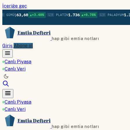
İçeriğe geç
•
•
63,60
1.736
1.379
GÜMÜŞ
▲+3.40%
🇬🇧 PLATIN
▲+0.78%
🇬🇧 PALADYUM
Emtia Defteri
hap gibi emtia notları
Giriş
Abone ol
Canlı Piyasa
Canlı Veri
Canlı Piyasa
Canlı Veri
Emtia Defteri
hap gibi emtia notları