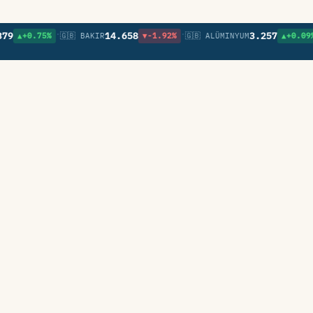
•
•
•
14.658
3.257
▲+0.75%
🇬🇧 BAKIR
▼-1.92%
🇬🇧 ALÜMINYUM
▲+0.09%
