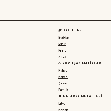
🌾 TAHILLAR
Buğday
Mısır
Pirinç
Soya
☕ YUMUŞAK EMTIALAR
Kahve
Kakao
Şeker
Pamuk
🔋 BATARYA METALLERI
Lityum
Kobalt