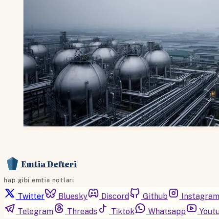
Emtia Defteri
hap gibi emtia notları
Twitter
Bluesky
Discord
Github
Instagra
Telegram
Threads
Tiktok
Whatsapp
Yout