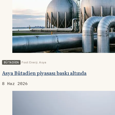
BÜTADIEN
Fosil Enerji
,
Asya
Asya Bütadien piyasası baskı altında
8 Haz 2026