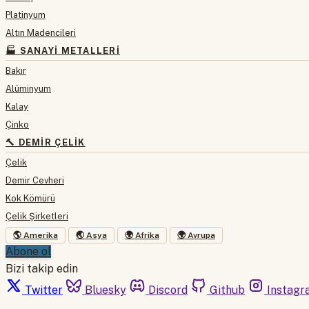
Platinyum
Altın Madencileri
🏭 SANAYI METALLERI
Bakır
Alüminyum
Kalay
Çinko
🔨 DEMIR ÇELIK
Çelik
Demir Cevheri
Kok Kömürü
Çelik Şirketleri
🌎 Amerika
🌏 Asya
🌍 Afrika
🌍 Avrupa
Abone ol
Bizi takip edin
Twitter
Bluesky
Discord
Github
Instagr