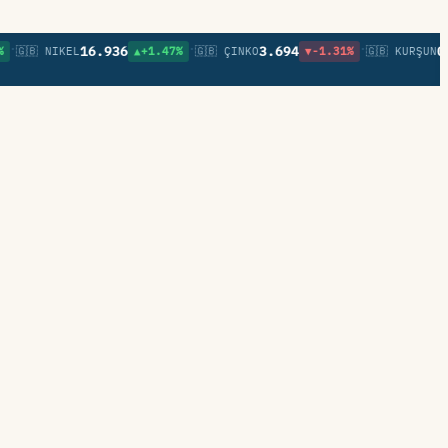
•
•
16.936
3.694
0,85
🇧 NIKEL
▲+1.47%
🇬🇧 ÇINKO
▼-1.31%
🇬🇧 KURŞUN