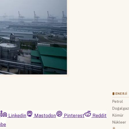
🛢 ENERJI
Petrol
Doğalga
m
Linkedin
Mastodon
Pinterest
Reddit
Kömür
Nükleer
ube
☀️