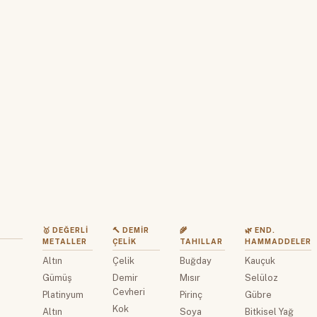
🥇 DEĞERLI
🔨 DEMIR
🌾
🌿 END.
METALLER
ÇELIK
TAHILLAR
HAMMADDELER
Altın
Çelik
Buğday
Kauçuk
z
Gümüş
Demir
Mısır
Selüloz
Cevheri
Platinyum
Pirinç
Gübre
Kok
Altın
Soya
Bitkisel Yağ