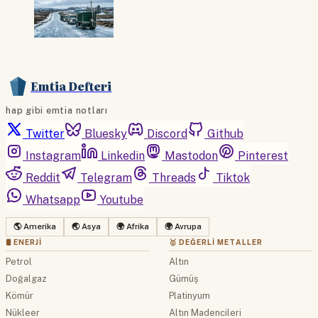
Emtia Defteri
hap gibi emtia notları
Twitter
Bluesky
Discord
Github
Instagram
Linkedin
Mastodon
Pinterest
Reddit
Telegram
Threads
Tiktok
Whatsapp
Youtube
🌎 Amerika
🌏 Asya
🌍 Afrika
🌍 Avrupa
🛢 ENERJI
🥇 DEĞERLI METALLER
Petrol
Altın
Doğalgaz
Gümüş
Kömür
Platinyum
Nükleer
Altın Madencileri