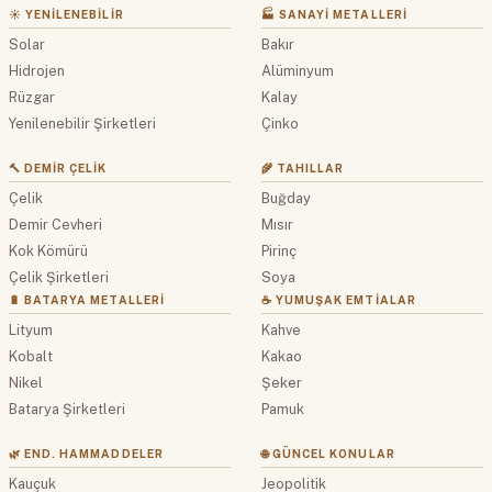
☀️ YENILENEBILIR
🏭 SANAYI METALLERI
Solar
Bakır
Hidrojen
Alüminyum
Rüzgar
Kalay
Yenilenebilir Şirketleri
Çinko
🔨 DEMIR ÇELIK
🌾 TAHILLAR
Çelik
Buğday
Demir Cevheri
Mısır
Kok Kömürü
Pirinç
Çelik Şirketleri
Soya
🔋 BATARYA METALLERI
☕ YUMUŞAK EMTIALAR
Lityum
Kahve
Kobalt
Kakao
Nikel
Şeker
Batarya Şirketleri
Pamuk
🌿 END. HAMMADDELER
🌐 GÜNCEL KONULAR
Kauçuk
Jeopolitik