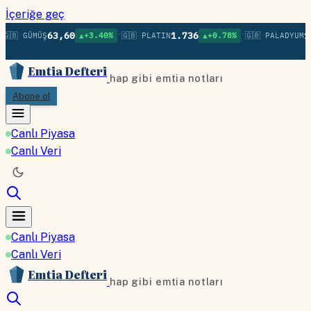
İçeriğe geç
•
•
63,60
1.736
1.
🇬🇧 GÜMÜŞ
▲+3.40%
🇬🇧 PLATIN
▲+0.78%
🇬🇧 PALADYUM
Emtia Defteri
hap gibi emtia notları
Abone ol
Canlı Piyasa
Canlı Veri
Canlı Piyasa
Canlı Veri
Emtia Defteri
hap gibi emtia notları