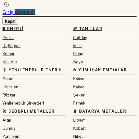
Giriş
Abone ol
Kapat
🛢 ENERJI
🌾 TAHILLAR
Petrol
Buğday
Doğalgaz
Mısır
Kömür
Pirinç
Nükleer
Soya
☀️ YENILENEBILIR ENERJI
☕ YUMUŞAK EMTIALAR
Solar
Kahve
Hidrojen
Kakao
Rüzgar
Şeker
Yenilenebilir Şirketleri
Pamuk
🥇 DEĞERLI METALLER
🔋 BATARYA METALLERI
Altın
Lityum
Gümüş
Kobalt
Platinyum
Nikel