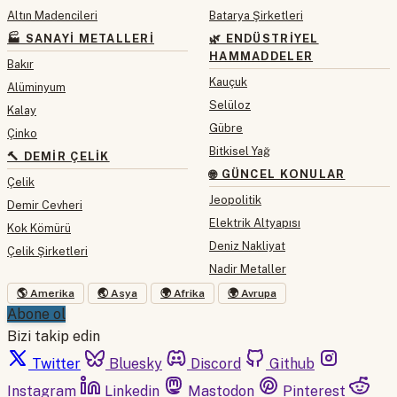
Altın Madencileri
Batarya Şirketleri
🏭 SANAYI METALLERI
🌿 ENDÜSTRIYEL
HAMMADDELER
Bakır
Kauçuk
Alüminyum
Selüloz
Kalay
Gübre
Çinko
Bitkisel Yağ
🔨 DEMIR ÇELIK
🌐 GÜNCEL KONULAR
Çelik
Jeopolitik
Demir Cevheri
Elektrik Altyapısı
Kok Kömürü
Deniz Nakliyat
Çelik Şirketleri
Nadir Metaller
🌎 Amerika
🌏 Asya
🌍 Afrika
🌍 Avrupa
Abone ol
Bizi takip edin
Twitter
Bluesky
Discord
Github
Instagram
Linkedin
Mastodon
Pinterest