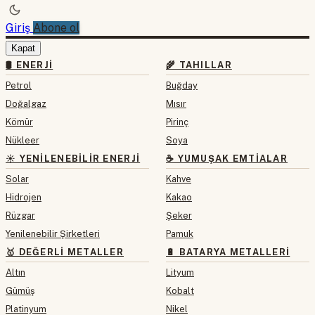
Giriş
Abone ol
Kapat
🛢 ENERJI
🌾 TAHILLAR
Petrol
Buğday
Doğalgaz
Mısır
Kömür
Pirinç
Nükleer
Soya
☀️ YENILENEBILIR ENERJI
☕ YUMUŞAK EMTIALAR
Solar
Kahve
Hidrojen
Kakao
Rüzgar
Şeker
Yenilenebilir Şirketleri
Pamuk
🥇 DEĞERLI METALLER
🔋 BATARYA METALLERI
Altın
Lityum
Gümüş
Kobalt
Platinyum
Nikel