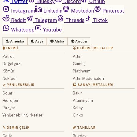
Twitter
Bluesky
Discord
Github
Instagram
Linkedin
Mastodon
Pinterest
Reddit
Telegram
Threads
Tiktok
Whatsapp
Youtube
🌎 Amerika
🌏 Asya
🌍 Afrika
🌍 Avrupa
🛢 ENERJI
🥇 DEĞERLI METALLER
Petrol
Altın
Doğalgaz
Gümüş
Kömür
Platinyum
Nükleer
Altın Madencileri
☀️ YENILENEBILIR
🏭 SANAYI METALLERI
Solar
Bakır
Hidrojen
Alüminyum
Rüzgar
Kalay
Yenilenebilir Şirketleri
Çinko
🔨 DEMIR ÇELIK
🌾 TAHILLAR
Çelik
Buğday