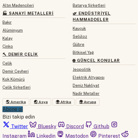
Altın Madencileri
Batarya Şirketleri
🏭 SANAYI METALLERI
🌿 ENDÜSTRIYEL
HAMMADDELER
Bakır
Kauçuk
Alüminyum
Selüloz
Kalay
Gübre
Çinko
Bitkisel Yağ
🔨 DEMIR ÇELIK
🌐 GÜNCEL KONULAR
Çelik
Jeopolitik
Demir Cevheri
Elektrik Altyapısı
Kok Kömürü
Deniz Nakliyat
Çelik Şirketleri
Nadir Metaller
🌎 Amerika
🌏 Asya
🌍 Afrika
🌍 Avrupa
Abone ol
Bizi takip edin
Twitter
Bluesky
Discord
Github
Instagram
Linkedin
Mastodon
Pinterest