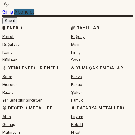
Giriş
Abone ol
Kapat
🛢 ENERJI
🌾 TAHILLAR
Petrol
Buğday
Doğalgaz
Mısır
Kömür
Pirinç
Nükleer
Soya
☀️ YENILENEBILIR ENERJI
☕ YUMUŞAK EMTIALAR
Solar
Kahve
Hidrojen
Kakao
Rüzgar
Şeker
Yenilenebilir Şirketleri
Pamuk
🥇 DEĞERLI METALLER
🔋 BATARYA METALLERI
Altın
Lityum
Gümüş
Kobalt
Platinyum
Nikel