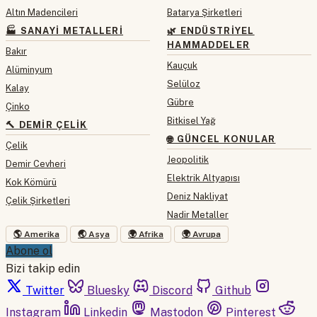
Altın Madencileri
Batarya Şirketleri
🏭 SANAYI METALLERI
🌿 ENDÜSTRIYEL
HAMMADDELER
Bakır
Kauçuk
Alüminyum
Selüloz
Kalay
Gübre
Çinko
Bitkisel Yağ
🔨 DEMIR ÇELIK
🌐 GÜNCEL KONULAR
Çelik
Jeopolitik
Demir Cevheri
Elektrik Altyapısı
Kok Kömürü
Deniz Nakliyat
Çelik Şirketleri
Nadir Metaller
🌎 Amerika
🌏 Asya
🌍 Afrika
🌍 Avrupa
Abone ol
Bizi takip edin
Twitter
Bluesky
Discord
Github
Instagram
Linkedin
Mastodon
Pinterest