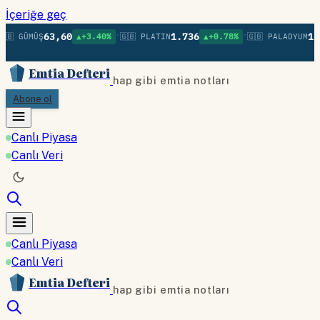
İçeriğe geç
•
•
63,60
1.736
1.3
🇧 GÜMÜŞ
▲+3.40%
🇬🇧 PLATIN
▲+0.78%
🇬🇧 PALADYUM
Emtia Defteri
hap gibi emtia notları
Abone ol
Canlı Piyasa
Canlı Veri
Canlı Piyasa
Canlı Veri
Emtia Defteri
hap gibi emtia notları