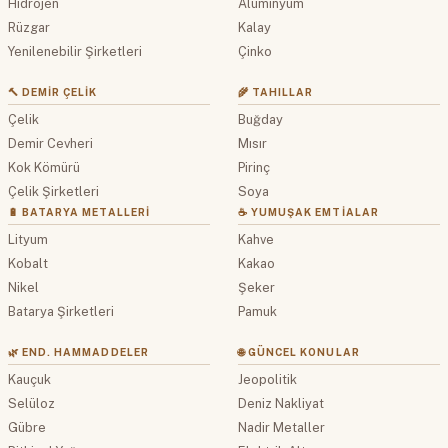
Hidrojen
Alüminyum
Rüzgar
Kalay
Yenilenebilir Şirketleri
Çinko
🔨 DEMIR ÇELIK
🌾 TAHILLAR
Çelik
Buğday
Demir Cevheri
Mısır
Kok Kömürü
Pirinç
Çelik Şirketleri
Soya
🔋 BATARYA METALLERI
☕ YUMUŞAK EMTIALAR
Lityum
Kahve
Kobalt
Kakao
Nikel
Şeker
Batarya Şirketleri
Pamuk
🌿 END. HAMMADDELER
🌐 GÜNCEL KONULAR
Kauçuk
Jeopolitik
Selüloz
Deniz Nakliyat
Gübre
Nadir Metaller