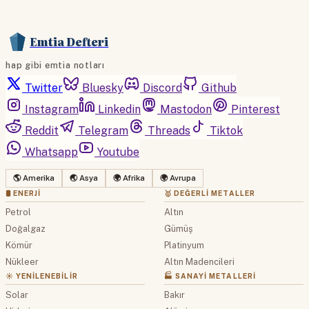
Emtia Defteri
hap gibi emtia notları
Twitter
Bluesky
Discord
Github
Instagram
Linkedin
Mastodon
Pinterest
Reddit
Telegram
Threads
Tiktok
Whatsapp
Youtube
🌎 Amerika
🌏 Asya
🌍 Afrika
🌍 Avrupa
🛢 ENERJI
🥇 DEĞERLI METALLER
Petrol
Altın
Doğalgaz
Gümüş
Kömür
Platinyum
Nükleer
Altın Madencileri
☀️ YENILENEBILIR
🏭 SANAYI METALLERI
Solar
Bakır