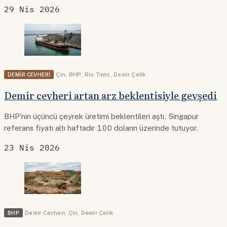
29 Nis 2026
DEMIR CEVHERI
Çin
,
BHP
,
Rio Tinto
,
Demir Çelik
Demir cevheri artan arz beklentisiyle gevşedi
BHP'nin üçüncü çeyrek üretimi beklentileri aştı. Singapur
referans fiyatı altı haftadır 100 doların üzerinde tutuyor.
23 Nis 2026
BHP
Demir Cevheri
,
Çin
,
Demir Çelik