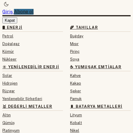
Giriş
Abone ol
Kapat
🛢 ENERJI
🌾 TAHILLAR
Petrol
Buğday
Doğalgaz
Mısır
Kömür
Pirinç
Nükleer
Soya
☀️ YENILENEBILIR ENERJI
☕ YUMUŞAK EMTIALAR
Solar
Kahve
Hidrojen
Kakao
Rüzgar
Şeker
Yenilenebilir Şirketleri
Pamuk
🥇 DEĞERLI METALLER
🔋 BATARYA METALLERI
Altın
Lityum
Gümüş
Kobalt
Platinyum
Nikel