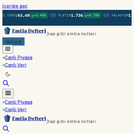
İçeriğe geç
•
•
63,60
1.736
1.3
🇧 GÜMÜŞ
▲+3.40%
🇬🇧 PLATIN
▲+0.78%
🇬🇧 PALADYUM
Emtia Defteri
hap gibi emtia notları
Abone ol
Canlı Piyasa
Canlı Veri
Canlı Piyasa
Canlı Veri
Emtia Defteri
hap gibi emtia notları