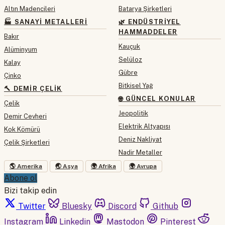
Altın Madencileri
Batarya Şirketleri
🏭 SANAYI METALLERI
🌿 ENDÜSTRIYEL
HAMMADDELER
Bakır
Kauçuk
Alüminyum
Selüloz
Kalay
Gübre
Çinko
Bitkisel Yağ
🔨 DEMIR ÇELIK
🌐 GÜNCEL KONULAR
Çelik
Jeopolitik
Demir Cevheri
Elektrik Altyapısı
Kok Kömürü
Deniz Nakliyat
Çelik Şirketleri
Nadir Metaller
🌎 Amerika
🌏 Asya
🌍 Afrika
🌍 Avrupa
Abone ol
Bizi takip edin
Twitter
Bluesky
Discord
Github
Instagram
Linkedin
Mastodon
Pinterest