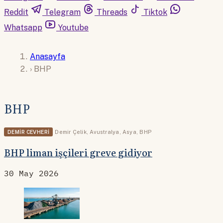
Reddit
Telegram
Threads
Tiktok
Whatsapp
Youtube
Anasayfa
›
BHP
BHP
DEMIR CEVHERI
Demir Çelik
,
Avustralya
,
Asya
,
BHP
BHP liman işçileri greve gidiyor
30 May 2026