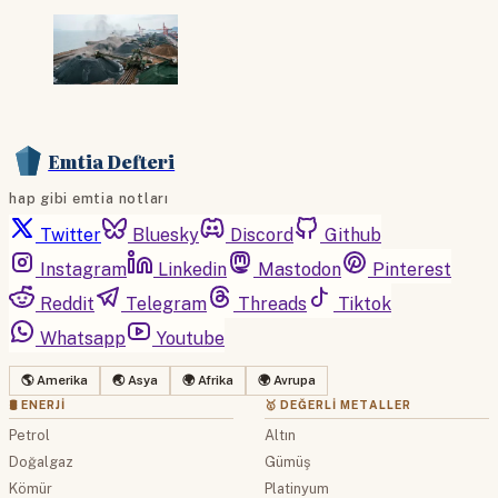
Emtia Defteri
hap gibi emtia notları
Twitter
Bluesky
Discord
Github
Instagram
Linkedin
Mastodon
Pinterest
Reddit
Telegram
Threads
Tiktok
Whatsapp
Youtube
🌎 Amerika
🌏 Asya
🌍 Afrika
🌍 Avrupa
🛢 ENERJI
🥇 DEĞERLI METALLER
Petrol
Altın
Doğalgaz
Gümüş
Kömür
Platinyum