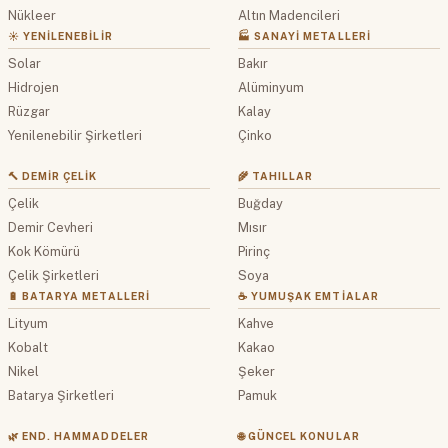
Nükleer
Altın Madencileri
☀️ YENILENEBILIR
🏭 SANAYI METALLERI
Solar
Bakır
Hidrojen
Alüminyum
Rüzgar
Kalay
Yenilenebilir Şirketleri
Çinko
🔨 DEMIR ÇELIK
🌾 TAHILLAR
Çelik
Buğday
Demir Cevheri
Mısır
Kok Kömürü
Pirinç
Çelik Şirketleri
Soya
🔋 BATARYA METALLERI
☕ YUMUŞAK EMTIALAR
Lityum
Kahve
Kobalt
Kakao
Nikel
Şeker
Batarya Şirketleri
Pamuk
🌿 END. HAMMADDELER
🌐 GÜNCEL KONULAR