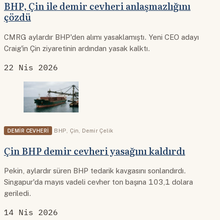
BHP, Çin ile demir cevheri anlaşmazlığını
çözdü
CMRG aylardır BHP'den alımı yasaklamıştı. Yeni CEO adayı
Craig'in Çin ziyaretinin ardından yasak kalktı.
22 Nis 2026
DEMIR CEVHERI
BHP
,
Çin
,
Demir Çelik
Çin BHP demir cevheri yasağını kaldırdı
Pekin, aylardır süren BHP tedarik kavgasını sonlandırdı.
Singapur'da mayıs vadeli cevher ton başına 103,1 dolara
geriledi.
14 Nis 2026