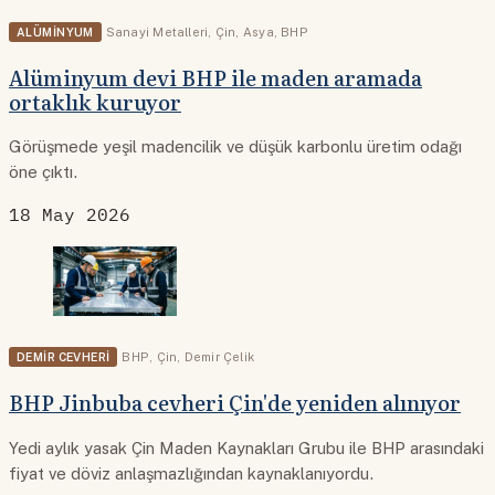
ALÜMINYUM
Sanayi Metalleri
,
Çin
,
Asya
,
BHP
Alüminyum devi BHP ile maden aramada
ortaklık kuruyor
Görüşmede yeşil madencilik ve düşük karbonlu üretim odağı
öne çıktı.
18 May 2026
DEMIR CEVHERI
BHP
,
Çin
,
Demir Çelik
BHP Jinbuba cevheri Çin'de yeniden alınıyor
Yedi aylık yasak Çin Maden Kaynakları Grubu ile BHP arasındaki
fiyat ve döviz anlaşmazlığından kaynaklanıyordu.