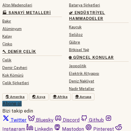
Altın Madencileri
Batarya Şirketleri
🏭 SANAYI METALLERI
🌿 ENDÜSTRIYEL
HAMMADDELER
Bakır
Kauçuk
Alüminyum
Selüloz
Kalay
Gübre
Çinko
Bitkisel Yağ
🔨 DEMIR ÇELIK
🌐 GÜNCEL KONULAR
Çelik
Jeopolitik
Demir Cevheri
Elektrik Altyapısı
Kok Kömürü
Deniz Nakliyat
Çelik Şirketleri
Nadir Metaller
🌎 Amerika
🌏 Asya
🌍 Afrika
🌍 Avrupa
Abone ol
Bizi takip edin
Twitter
Bluesky
Discord
Github
Instagram
Linkedin
Mastodon
Pinterest