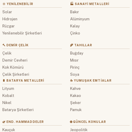
☀️ YENILENEBILIR
🏭 SANAYI METALLERI
Solar
Bakır
Hidrojen
Alüminyum
Rüzgar
Kalay
Yenilenebilir Şirketleri
Çinko
🔨 DEMIR ÇELIK
🌾 TAHILLAR
Çelik
Buğday
Demir Cevheri
Mısır
Kok Kömürü
Pirinç
Çelik Şirketleri
Soya
🔋 BATARYA METALLERI
☕ YUMUŞAK EMTIALAR
Lityum
Kahve
Kobalt
Kakao
Nikel
Şeker
Batarya Şirketleri
Pamuk
🌿 END. HAMMADDELER
🌐 GÜNCEL KONULAR
Kauçuk
Jeopolitik