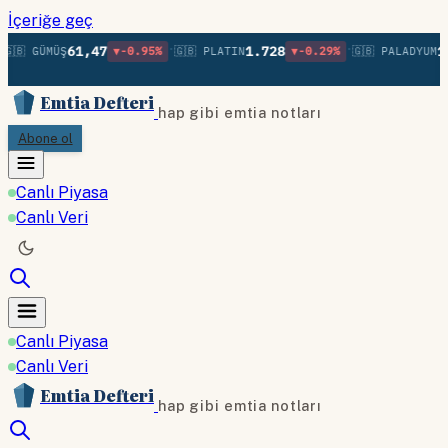
İçeriğe geç
•
•
61,47
1.728
1.
🇬🇧 GÜMÜŞ
▼-0.95%
🇬🇧 PLATIN
▼-0.29%
🇬🇧 PALADYUM
Emtia Defteri
hap gibi emtia notları
Abone ol
Canlı Piyasa
Canlı Veri
Canlı Piyasa
Canlı Veri
Emtia Defteri
hap gibi emtia notları