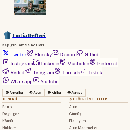
Emtia Defteri
hap gibi emtia notları
Twitter
Bluesky
Discord
Github
Instagram
Linkedin
Mastodon
Pinterest
Reddit
Telegram
Threads
Tiktok
Whatsapp
Youtube
🌎 Amerika
🌏 Asya
🌍 Afrika
🌍 Avrupa
🛢 ENERJI
🥇 DEĞERLI METALLER
Petrol
Altın
Doğalgaz
Gümüş
Kömür
Platinyum
Nükleer
Altın Madencileri