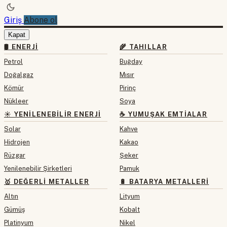
Giriş
Abone ol
Kapat
🛢 ENERJI
🌾 TAHILLAR
Petrol
Buğday
Doğalgaz
Mısır
Kömür
Pirinç
Nükleer
Soya
☀️ YENILENEBILIR ENERJI
☕ YUMUŞAK EMTIALAR
Solar
Kahve
Hidrojen
Kakao
Rüzgar
Şeker
Yenilenebilir Şirketleri
Pamuk
🥇 DEĞERLI METALLER
🔋 BATARYA METALLERI
Altın
Lityum
Gümüş
Kobalt
Platinyum
Nikel