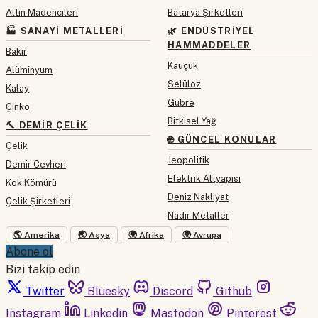
Altın Madencileri
Batarya Şirketleri
🏭 SANAYI METALLERI
🌿 ENDÜSTRIYEL
HAMMADDELER
Bakır
Kauçuk
Alüminyum
Selüloz
Kalay
Gübre
Çinko
Bitkisel Yağ
🔨 DEMIR ÇELIK
🌐 GÜNCEL KONULAR
Çelik
Jeopolitik
Demir Cevheri
Elektrik Altyapısı
Kok Kömürü
Deniz Nakliyat
Çelik Şirketleri
Nadir Metaller
🌎 Amerika
🌏 Asya
🌍 Afrika
🌍 Avrupa
Abone ol
Bizi takip edin
Twitter
Bluesky
Discord
Github
Instagram
Linkedin
Mastodon
Pinterest