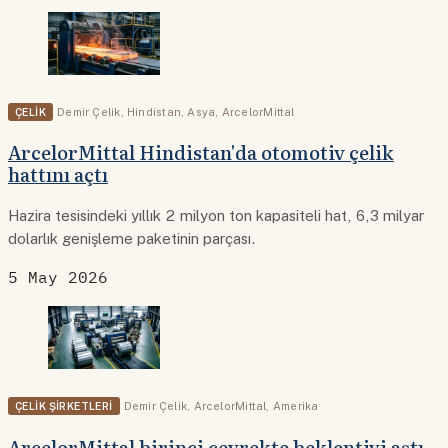
ÇELIK
Demir Çelik
,
Hindistan
,
Asya
,
ArcelorMittal
ArcelorMittal Hindistan'da otomotiv çelik
hattını açtı
Hazira tesisindeki yıllık 2 milyon ton kapasiteli hat, 6,3 milyar
dolarlık genişleme paketinin parçası.
5 May 2026
ÇELIK ŞIRKETLERI
Demir Çelik
,
ArcelorMittal
,
Amerika
ArcelorMittal birinci çeyrekte beklentiyi aştı