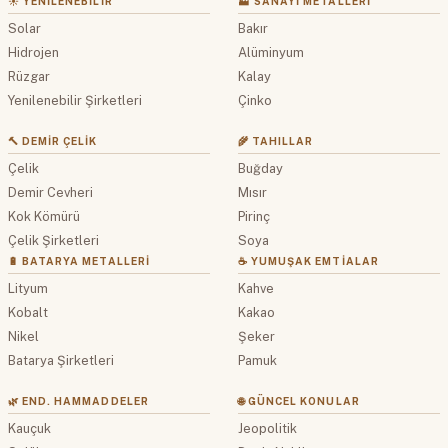
☀️ YENILENEBILIR
🏭 SANAYI METALLERI
Solar
Bakır
Hidrojen
Alüminyum
Rüzgar
Kalay
Yenilenebilir Şirketleri
Çinko
🔨 DEMIR ÇELIK
🌾 TAHILLAR
Çelik
Buğday
Demir Cevheri
Mısır
Kok Kömürü
Pirinç
Çelik Şirketleri
Soya
🔋 BATARYA METALLERI
☕ YUMUŞAK EMTIALAR
Lityum
Kahve
Kobalt
Kakao
Nikel
Şeker
Batarya Şirketleri
Pamuk
🌿 END. HAMMADDELER
🌐 GÜNCEL KONULAR
Kauçuk
Jeopolitik