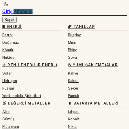
Giriş
Abone ol
Kapat
🛢 ENERJI
🌾 TAHILLAR
Petrol
Buğday
Doğalgaz
Mısır
Kömür
Pirinç
Nükleer
Soya
☀️ YENILENEBILIR ENERJI
☕ YUMUŞAK EMTIALAR
Solar
Kahve
Hidrojen
Kakao
Rüzgar
Şeker
Yenilenebilir Şirketleri
Pamuk
🥇 DEĞERLI METALLER
🔋 BATARYA METALLERI
Altın
Lityum
Gümüş
Kobalt
Platinyum
Nikel