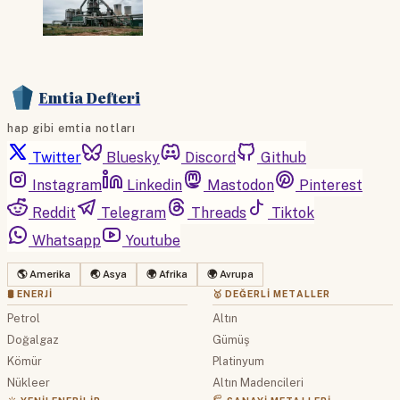
Emtia Defteri
hap gibi emtia notları
Twitter
Bluesky
Discord
Github
Instagram
Linkedin
Mastodon
Pinterest
Reddit
Telegram
Threads
Tiktok
Whatsapp
Youtube
🌎 Amerika
🌏 Asya
🌍 Afrika
🌍 Avrupa
🛢 ENERJI
🥇 DEĞERLI METALLER
Petrol
Altın
Doğalgaz
Gümüş
Kömür
Platinyum
Nükleer
Altın Madencileri