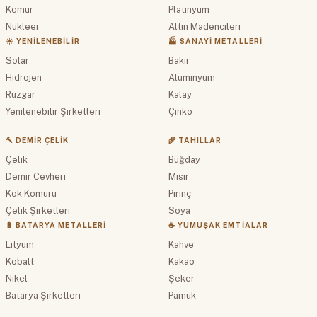
Kömür
Platinyum
Nükleer
Altın Madencileri
☀️ YENILENEBILIR
🏭 SANAYI METALLERI
Solar
Bakır
Hidrojen
Alüminyum
Rüzgar
Kalay
Yenilenebilir Şirketleri
Çinko
🔨 DEMIR ÇELIK
🌾 TAHILLAR
Çelik
Buğday
Demir Cevheri
Mısır
Kok Kömürü
Pirinç
Çelik Şirketleri
Soya
🔋 BATARYA METALLERI
☕ YUMUŞAK EMTIALAR
Lityum
Kahve
Kobalt
Kakao
Nikel
Şeker
Batarya Şirketleri
Pamuk