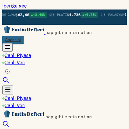
İçeriğe geç
•
•
63,60
1.736
1.
🇧 GÜMÜŞ
▲+3.40%
🇬🇧 PLATIN
▲+0.78%
🇬🇧 PALADYUM
Emtia Defteri
hap gibi emtia notları
Abone ol
Canlı Piyasa
Canlı Veri
Canlı Piyasa
Canlı Veri
Emtia Defteri
hap gibi emtia notları