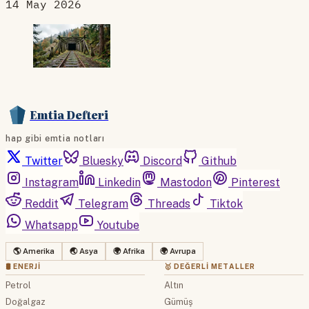
14 May 2026
Emtia Defteri
hap gibi emtia notları
Twitter
Bluesky
Discord
Github
Instagram
Linkedin
Mastodon
Pinterest
Reddit
Telegram
Threads
Tiktok
Whatsapp
Youtube
🌎 Amerika
🌏 Asya
🌍 Afrika
🌍 Avrupa
🛢 ENERJI
🥇 DEĞERLI METALLER
Petrol
Altın
Doğalgaz
Gümüş