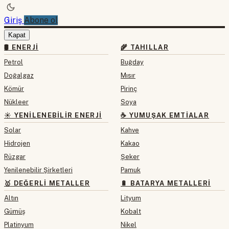
Giriş
Abone ol
Kapat
🛢 ENERJI
🌾 TAHILLAR
Petrol
Buğday
Doğalgaz
Mısır
Kömür
Pirinç
Nükleer
Soya
☀️ YENILENEBILIR ENERJI
☕ YUMUŞAK EMTIALAR
Solar
Kahve
Hidrojen
Kakao
Rüzgar
Şeker
Yenilenebilir Şirketleri
Pamuk
🥇 DEĞERLI METALLER
🔋 BATARYA METALLERI
Altın
Lityum
Gümüş
Kobalt
Platinyum
Nikel