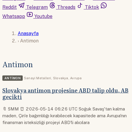
Reddit
Telegram
Threads
Tiktok
Whatsapp
Youtube
Anasayfa
›
Antimon
Antimon
ANTIMON
Sanayi Metalleri
,
Slovakya
,
Avrupa
Slovakya antimon projesine ABD talip oldu, AB
gecikti
🔖 SMM ⏰ 2026-05-14 06:26 UTC Soğuk Savaş'tan kalma
maden, Çin'e bağımlılığı kırabilecek kapasitede ama Avrupa'nın
finansman isteksizliği projeyi ABD'li alıcılara