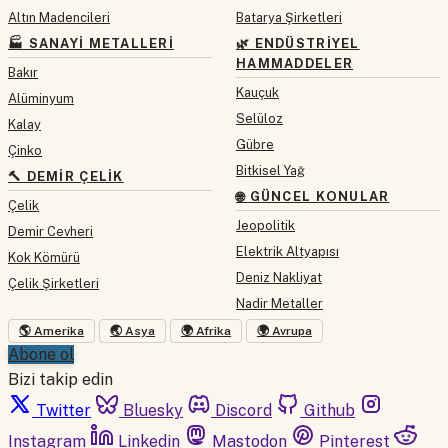
Altın Madencileri
Batarya Şirketleri
🏭 SANAYI METALLERI
🌿 ENDÜSTRIYEL
HAMMADDELER
Bakır
Kauçuk
Alüminyum
Selüloz
Kalay
Gübre
Çinko
Bitkisel Yağ
🔨 DEMIR ÇELIK
🌐 GÜNCEL KONULAR
Çelik
Jeopolitik
Demir Cevheri
Elektrik Altyapısı
Kok Kömürü
Deniz Nakliyat
Çelik Şirketleri
Nadir Metaller
🌎 Amerika
🌏 Asya
🌍 Afrika
🌍 Avrupa
Abone ol
Bizi takip edin
Twitter
Bluesky
Discord
Github
Instagram
Linkedin
Mastodon
Pinterest