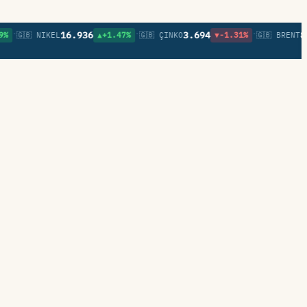
•
•
16.936
3.694
82,27
🇬🇧 NIKEL
▲+1.47%
🇬🇧 ÇINKO
▼-1.31%
🇬🇧 BRENT