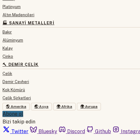
Platinyum
Altın Madencileri
🏭 SANAYI METALLERI
Bakır
Alüminyum
Kalay
Çinko
🔨 DEMIR ÇELIK
Çelik
Demir Cevheri
Kok Kömürü
Çelik Şirketleri
🌎 Amerika
🌏 Asya
🌍 Afrika
🌍 Avrupa
Abone ol
Bizi takip edin
Twitter
Bluesky
Discord
Github
Instagr