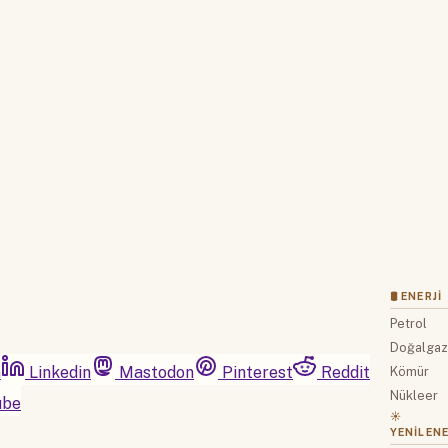
Hesabınız yoksa lütfen abone olun.
Hemen Abone Ol
Hesabınız var mı?
Giriş
🛢 ENERJI
Petrol
Doğalga
m
Linkedin
Mastodon
Pinterest
Reddit
Kömür
Nükleer
ube
☀️
YENILENE