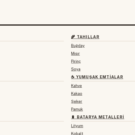
🌾 TAHILLAR
Buğday
Mısır
Pirinç
Soya
☕ YUMUŞAK EMTIALAR
Kahve
Kakao
Şeker
Pamuk
🔋 BATARYA METALLERI
Lityum
Kobalt