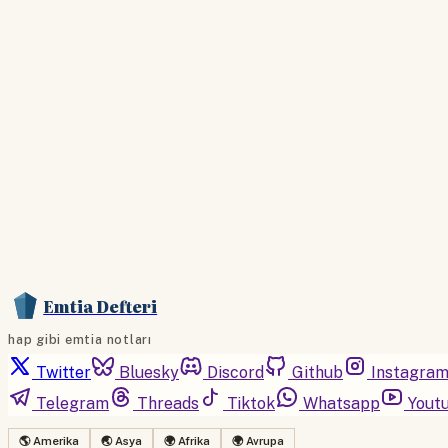
Emtia Defteri
hap gibi emtia notları
Twitter
Bluesky
Discord
Github
Instagra
Telegram
Threads
Tiktok
Whatsapp
Yout
🌎 Amerika
🌏 Asya
🌍 Afrika
🌍 Avrupa