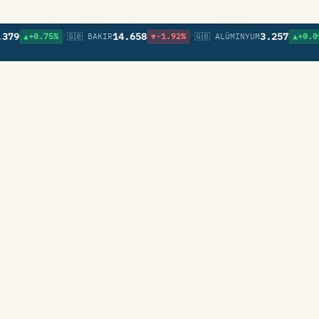
•
•
•
14.658
3.257
▲+0.75%
🇬🇧 BAKIR
▼-1.92%
🇬🇧 ALÜMINYUM
▲+0.09%