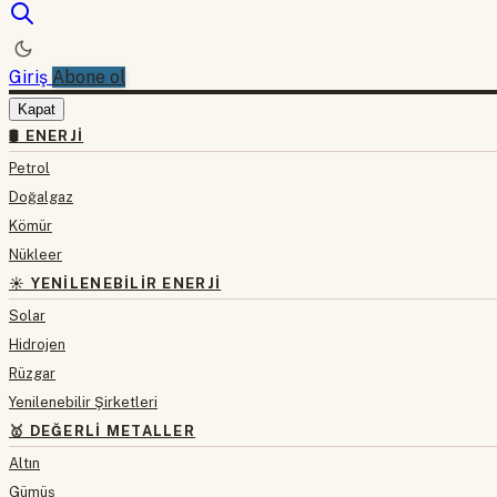
Giriş
Abone ol
Kapat
🛢 ENERJI
Petrol
Doğalgaz
Kömür
Nükleer
☀️ YENILENEBILIR ENERJI
Solar
Hidrojen
Rüzgar
Yenilenebilir Şirketleri
🥇 DEĞERLI METALLER
Altın
Gümüş