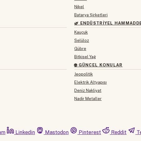
Nikel
Batarya Şirketleri
🌿 ENDÜSTRIYEL HAMMADD
Kauçuk
Selüloz
Gübre
Bitkisel Yağ
🌐 GÜNCEL KONULAR
Jeopolitik
Elektrik Altyapısı
Deniz Nakliyat
Nadir Metaller
am
Linkedin
Mastodon
Pinterest
Reddit
T