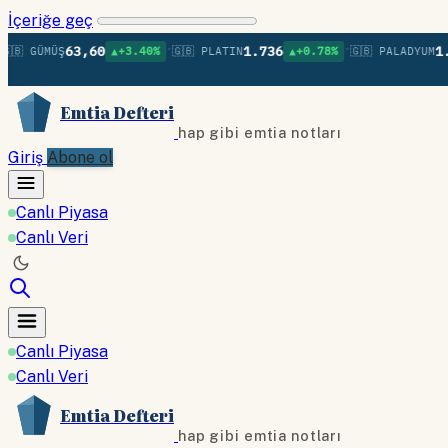
İçeriğe geç
•
•
63,60
1.736
1.379
 GÜMÜŞ
▲+3.40%
🇬🇧 PLATIN
▲+0.78%
🇬🇧 PALADYUM
Emtia Defteri
hap gibi emtia notları
Giriş
Abone ol
Canlı Piyasa
Canlı Veri
Canlı Piyasa
Canlı Veri
Emtia Defteri
hap gibi emtia notları