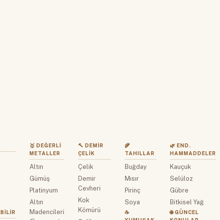
🥇 DEĞERLI
🔨 DEMIR
🌾
🌿 END.
METALLER
ÇELIK
TAHILLAR
HAMMADDELER
Altın
Çelik
Buğday
Kauçuk
z
Gümüş
Demir
Mısır
Selüloz
Cevheri
Platinyum
Pirinç
Gübre
Kok
Altın
Soya
Bitkisel Yağ
Kömürü
Madencileri
BILIR
☕
🌐 GÜNCEL