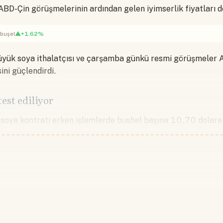
ABD-Çin görüşmelerinin ardından gelen iyimserlik fiyatları d
▲+1.62%
/buşel
üyük soya ithalatçısı ve çarşamba günkü resmi görüşmeler 
ini güçlendirdi.
est ediliyor
soya kontratı erken işlemlerde bushel başına 10,70 dolara 
Devamını okumak için lütfen giriş