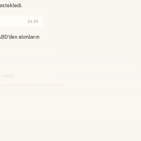
estekledi.
21.55
ABD'den alımların
ulaştı.
 yapın