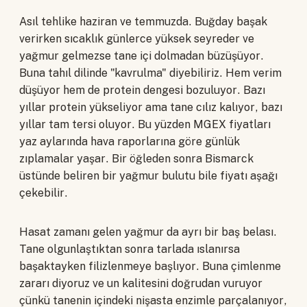
Asıl tehlike haziran ve temmuzda. Buğday başak
verirken sıcaklık günlerce yüksek seyreder ve
yağmur gelmezse tane içi dolmadan büzüşüyor.
Buna tahıl dilinde "kavrulma" diyebiliriz. Hem verim
düşüyor hem de protein dengesi bozuluyor. Bazı
yıllar protein yükseliyor ama tane cılız kalıyor, bazı
yıllar tam tersi oluyor. Bu yüzden MGEX fiyatları
yaz aylarında hava raporlarına göre günlük
zıplamalar yaşar. Bir öğleden sonra Bismarck
üstünde beliren bir yağmur bulutu bile fiyatı aşağı
çekebilir.
Hasat zamanı gelen yağmur da ayrı bir baş belası.
Tane olgunlaştıktan sonra tarlada ıslanırsa
başaktayken filizlenmeye başlıyor. Buna çimlenme
zararı diyoruz ve un kalitesini doğrudan vuruyor
çünkü tanenin içindeki nişasta enzimle parçalanıyor,