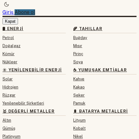
Giriş
Abone ol
Kapat
🛢 ENERJI
🌾 TAHILLAR
Petrol
Buğday
Doğalgaz
Mısır
Kömür
Pirinç
Nükleer
Soya
☀️ YENILENEBILIR ENERJI
☕ YUMUŞAK EMTIALAR
Solar
Kahve
Hidrojen
Kakao
Rüzgar
Şeker
Yenilenebilir Şirketleri
Pamuk
🥇 DEĞERLI METALLER
🔋 BATARYA METALLERI
Altın
Lityum
Gümüş
Kobalt
Platinyum
Nikel