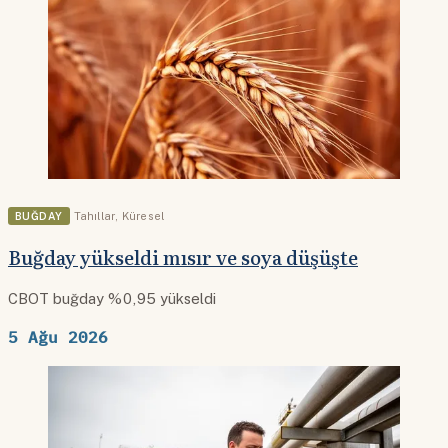
BUĞDAY
Tahıllar
,
Küresel
Buğday yükseldi mısır ve soya düşüşte
CBOT buğday %0,95 yükseldi
5 Ağu 2026