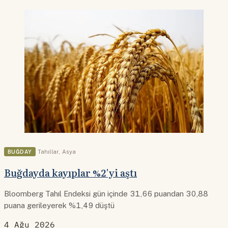
BUĞDAY
Tahıllar
,
Asya
Buğdayda kayıplar %2'yi aştı
Bloomberg Tahıl Endeksi gün içinde 31,66 puandan 30,88
puana gerileyerek %1,49 düştü
4 Ağu 2026