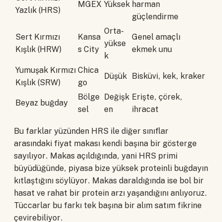
MGEX
Yüksek
harman
Yazlık (HRS)
güçlendirme
Orta-
Sert Kırmızı
Kansa
Genel amaçlı
yükse
Kışlık (HRW)
s City
ekmek unu
k
Yumuşak Kırmızı
Chica
Düşük
Bisküvi, kek, kraker
Kışlık (SRW)
go
Bölge
Değişk
Erişte, çörek,
Beyaz buğday
sel
en
ihracat
Bu farklar yüzünden HRS ile diğer sınıflar
arasındaki fiyat makası kendi başına bir gösterge
sayılıyor. Makas açıldığında, yani HRS primi
büyüdüğünde, piyasa bize yüksek proteinli buğdayın
kıtlaştığını söylüyor. Makas daraldığında ise bol bir
hasat ve rahat bir protein arzı yaşandığını anlıyoruz.
Tüccarlar bu farkı tek başına bir alım satım fikrine
çevirebiliyor.