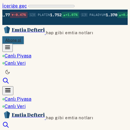
İçeriğe geç
•
•
•
1.752
1.370
.47%
🇬🇧 PLATIN
▲+1.07%
🇬🇧 PALADYUM
▲+0.60%
🇬🇧 B
Emtia Defteri
hap gibi emtia notları
Abone ol
Canlı Piyasa
Canlı Veri
Canlı Piyasa
Canlı Veri
Emtia Defteri
hap gibi emtia notları