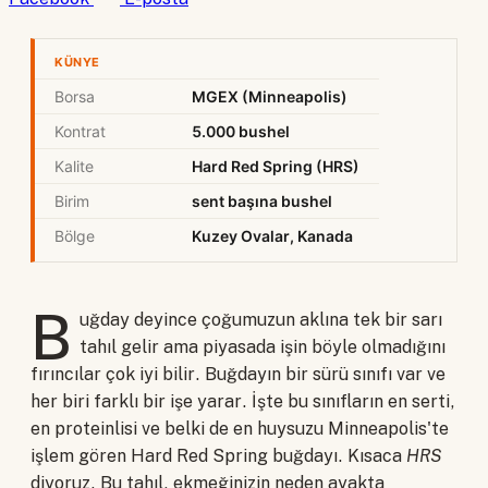
KÜNYE
Borsa
MGEX (Minneapolis)
Kontrat
5.000 bushel
Kalite
Hard Red Spring (HRS)
Birim
sent başına bushel
Bölge
Kuzey Ovalar, Kanada
B
uğday deyince çoğumuzun aklına tek bir sarı
tahıl gelir ama piyasada işin böyle olmadığını
fırıncılar çok iyi bilir. Buğdayın bir sürü sınıfı var ve
her biri farklı bir işe yarar. İşte bu sınıfların en serti,
en proteinlisi ve belki de en huysuzu Minneapolis'te
işlem gören Hard Red Spring buğdayı. Kısaca
HRS
diyoruz. Bu tahıl, ekmeğinizin neden ayakta