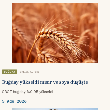
BUĞDAY
Tahıllar
,
Küresel
Buğday yükseldi mısır ve soya düşüşte
CBOT buğday %0,95 yükseldi
5 Ağu 2026