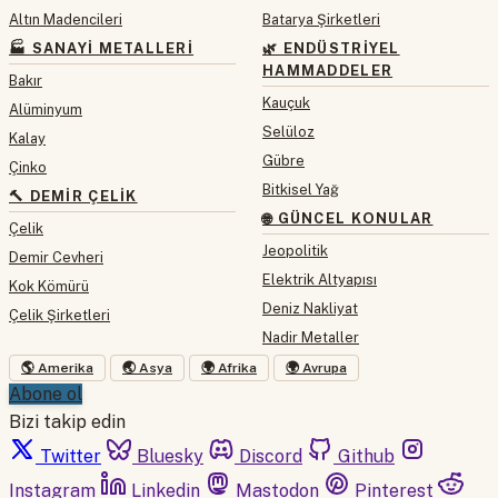
Altın Madencileri
Batarya Şirketleri
🏭 SANAYI METALLERI
🌿 ENDÜSTRIYEL
HAMMADDELER
Bakır
Kauçuk
Alüminyum
Selüloz
Kalay
Gübre
Çinko
Bitkisel Yağ
🔨 DEMIR ÇELIK
🌐 GÜNCEL KONULAR
Çelik
Jeopolitik
Demir Cevheri
Elektrik Altyapısı
Kok Kömürü
Deniz Nakliyat
Çelik Şirketleri
Nadir Metaller
🌎 Amerika
🌏 Asya
🌍 Afrika
🌍 Avrupa
Abone ol
Bizi takip edin
Twitter
Bluesky
Discord
Github
Instagram
Linkedin
Mastodon
Pinterest