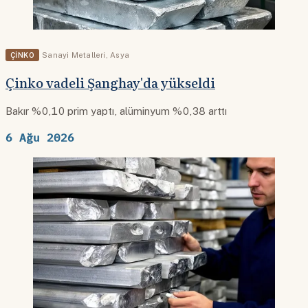
ÇINKO
Sanayi Metalleri
,
Asya
Çinko vadeli Şanghay'da yükseldi
Bakır %0,10 prim yaptı, alüminyum %0,38 arttı
6 Ağu 2026