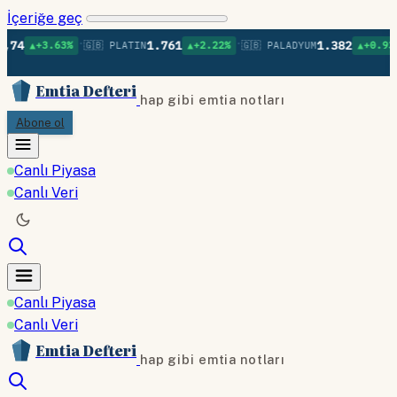
İçeriğe geç
•
•
•
1.761
1.382
63%
🇬🇧 PLATIN
▲+2.22%
🇬🇧 PALADYUM
▲+0.93%
🇬🇧 BA
Emtia Defteri
hap gibi emtia notları
Abone ol
Canlı Piyasa
Canlı Veri
Canlı Piyasa
Canlı Veri
Emtia Defteri
hap gibi emtia notları