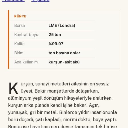
KÜNYE
Borsa
LME (Londra)
Kontrat boyu
25 ton
Kalite
%99.97
Birim
ton başına dolar
Ana kullanım
kurşun-asit akü
K
urşun, sanayi metalleri ailesinin en sessiz
üyesi. Bakır manşetlerde dolaşırken,
alüminyum yeşil dönüşüm hikayeleriyle anılırken,
kurşun arka planda kendi işine bakar. Ağır,
yumuşak, gri bir metal. Binlerce yıldır insan onunla
boru döşedi, çatı kapladı, mermi döktü, boya yaptı.
Bugün ise hayatının neredeyse tamamını tek bir işe