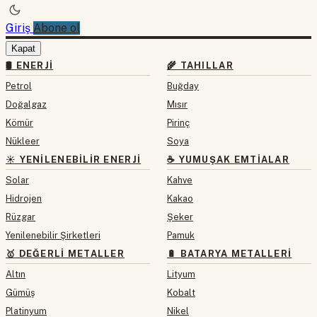
Giriş
Abone ol
Kapat
🛢 ENERJI
🌾 TAHILLAR
Petrol
Buğday
Doğalgaz
Mısır
Kömür
Pirinç
Nükleer
Soya
☀️ YENILENEBILIR ENERJI
☕ YUMUŞAK EMTIALAR
Solar
Kahve
Hidrojen
Kakao
Rüzgar
Şeker
Yenilenebilir Şirketleri
Pamuk
🥇 DEĞERLI METALLER
🔋 BATARYA METALLERI
Altın
Lityum
Gümüş
Kobalt
Platinyum
Nikel