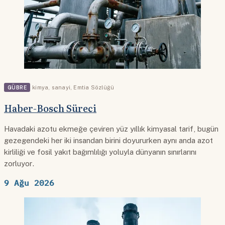
GÜBRE
kimya
,
sanayi
,
Emtia Sözlüğü
Haber-Bosch Süreci
Havadaki azotu ekmeğe çeviren yüz yıllık kimyasal tarif, bugün
gezegendeki her iki insandan birini doyururken aynı anda azot
kirliliği ve fosil yakıt bağımlılığı yoluyla dünyanın sınırlarını
zorluyor.
9 Ağu 2026