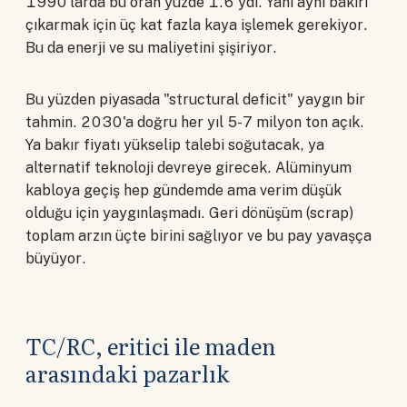
1990'larda bu oran yüzde 1.6'ydı. Yani aynı bakırı
çıkarmak için üç kat fazla kaya işlemek gerekiyor.
Bu da enerji ve su maliyetini şişiriyor.
Bu yüzden piyasada "structural deficit" yaygın bir
tahmin. 2030'a doğru her yıl 5-7 milyon ton açık.
Ya bakır fiyatı yükselip talebi soğutacak, ya
alternatif teknoloji devreye girecek. Alüminyum
kabloya geçiş hep gündemde ama verim düşük
olduğu için yaygınlaşmadı. Geri dönüşüm (scrap)
toplam arzın üçte birini sağlıyor ve bu pay yavaşça
büyüyor.
TC/RC, eritici ile maden
arasındaki pazarlık