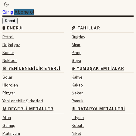
Giriş
Abone ol
Kapat
🛢 ENERJI
🌾 TAHILLAR
Petrol
Buğday
Doğalgaz
Mısır
Kömür
Pirinç
Nükleer
Soya
☀️ YENILENEBILIR ENERJI
☕ YUMUŞAK EMTIALAR
Solar
Kahve
Hidrojen
Kakao
Rüzgar
Şeker
Yenilenebilir Şirketleri
Pamuk
🥇 DEĞERLI METALLER
🔋 BATARYA METALLERI
Altın
Lityum
Gümüş
Kobalt
Platinyum
Nikel