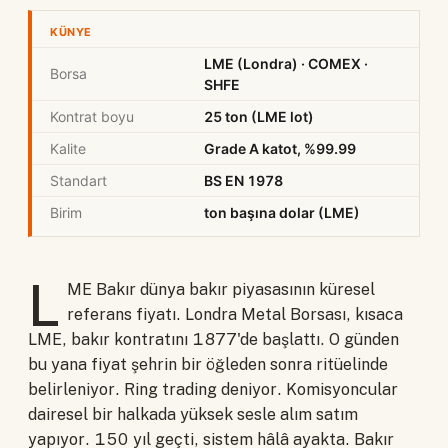
KÜNYE
LME (Londra) · COMEX ·
Borsa
SHFE
Kontrat boyu
25 ton (LME lot)
Kalite
Grade A katot, %99.99
Standart
BS EN 1978
Birim
ton başına dolar (LME)
L
ME Bakır dünya bakır piyasasının küresel
referans fiyatı. Londra Metal Borsası, kısaca
LME, bakır kontratını 1877'de başlattı. O günden
bu yana fiyat şehrin bir öğleden sonra ritüelinde
belirleniyor. Ring trading deniyor. Komisyoncular
dairesel bir halkada yüksek sesle alım satım
yapıyor. 150 yıl geçti, sistem hâlâ ayakta. Bakır