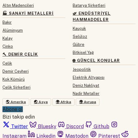
Altın Madencileri
Batarya Şirketleri
🏭 SANAYI METALLERI
🌿 ENDÜSTRIYEL
HAMMADDELER
Bakır
Kauçuk
Alüminyum
Selüloz
Kalay
Gübre
Çinko
Bitkisel Yağ
🔨 DEMIR ÇELIK
🌐 GÜNCEL KONULAR
Çelik
Jeopolitik
Demir Cevheri
Elektrik Altyapısı
Kok Kömürü
Deniz Nakliyat
Çelik Şirketleri
Nadir Metaller
🌎 Amerika
🌏 Asya
🌍 Afrika
🌍 Avrupa
Abone ol
Bizi takip edin
Twitter
Bluesky
Discord
Github
Instagram
Linkedin
Mastodon
Pinterest