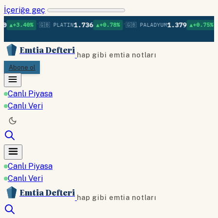
İçeriğe geç
•
•
•
1.736
1.379
0%
🇬🇧 PLATIN
▲+0.78%
🇬🇧 PALADYUM
▲+0.75%
🇬🇧 BAKI
Emtia Defteri
hap gibi emtia notları
Abone ol
Canlı Piyasa
Canlı Veri
Canlı Piyasa
Canlı Veri
Emtia Defteri
hap gibi emtia notları