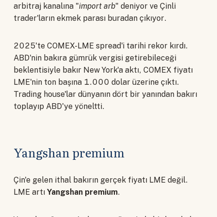
arbitraj kanalına "
import arb
" deniyor ve Çinli
trader'ların ekmek parası buradan çıkıyor.
2025'te COMEX-LME spread'i tarihi rekor kırdı.
ABD'nin bakıra gümrük vergisi getirebileceği
beklentisiyle bakır New York'a aktı, COMEX fiyatı
LME'nin ton başına 1.000 dolar üzerine çıktı.
Trading house'lar dünyanın dört bir yanından bakırı
toplayıp ABD'ye yöneltti.
Yangshan premium
Çin'e gelen ithal bakırın gerçek fiyatı LME değil.
LME artı
Yangshan premium
.