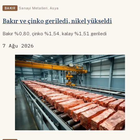
BAKIR
Sanayi Metalleri
,
Asya
Bakır ve çinko geriledi, nikel yükseldi
Bakır %0,80, çinko %1,54, kalay %1,51 geriledi
7 Ağu 2026