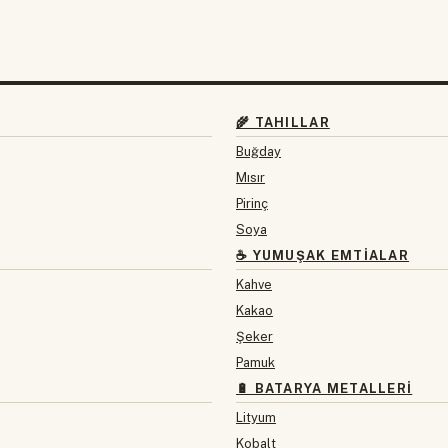
🌾 TAHILLAR
Buğday
Mısır
Pirinç
Soya
☕ YUMUŞAK EMTIALAR
Kahve
Kakao
Şeker
Pamuk
🔋 BATARYA METALLERI
Lityum
Kobalt