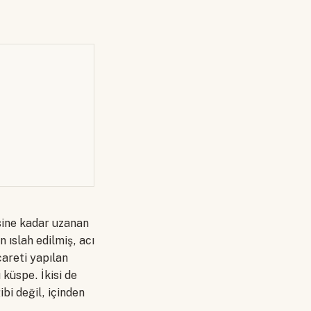
sine kadar uzanan
 ıslah edilmiş, acı
careti yapılan
 küspe. İkisi de
ibi değil, içinden