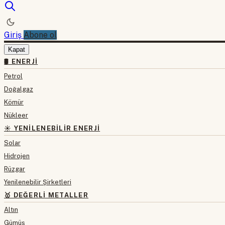
Giriş
Abone ol
Kapat
🛢 ENERJI
Petrol
Doğalgaz
Kömür
Nükleer
☀️ YENILENEBILIR ENERJI
Solar
Hidrojen
Rüzgar
Yenilenebilir Şirketleri
🥇 DEĞERLI METALLER
Altın
Gümüş