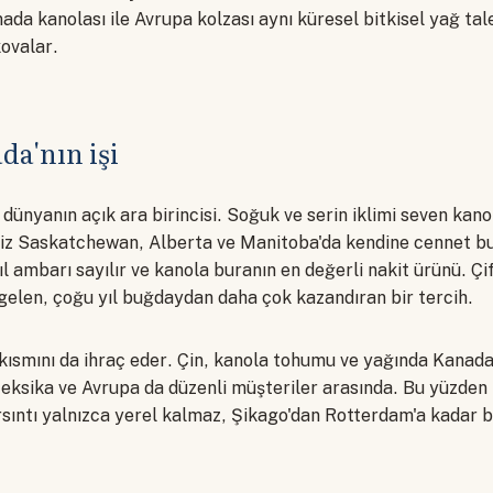
da kanolası ile Avrupa kolzası aynı küresel bitkisel yağ tal
kovalar.
a'nın işi
dünyanın açık ara birincisi. Soğuk ve serin iklimi seven kano
miz Saskatchewan, Alberta ve Manitoba'da kendine cennet b
l ambarı sayılır ve kanola buranın en değerli nakit ürünü. Çif
elen, çoğu yıl buğdaydan daha çok kazandıran bir tercih.
 kısmını da ihraç eder. Çin, kanola tohumu ve yağında Kanada
Meksika ve Avrupa da düzenli müşteriler arasında. Bu yüzden
arsıntı yalnızca yerel kalmaz, Şikago'dan Rotterdam'a kadar 