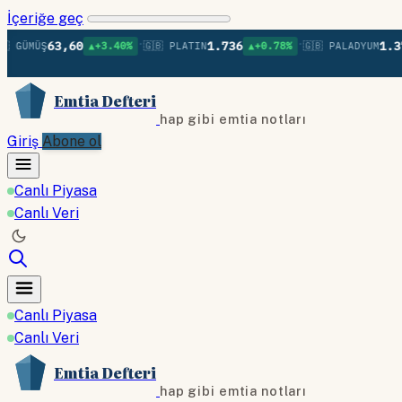
İçeriğe geç
•
•
63,60
1.736
1.379
MÜŞ
▲+3.40%
🇬🇧 PLATIN
▲+0.78%
🇬🇧 PALADYUM
▲+
Emtia Defteri
hap gibi emtia notları
Giriş
Abone ol
Canlı Piyasa
Canlı Veri
Canlı Piyasa
Canlı Veri
Emtia Defteri
hap gibi emtia notları