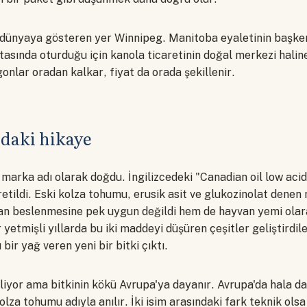
ı dünyaya gösteren yer Winnipeg. Manitoba eyaletinin başke
tasında oturduğu için kanola ticaretinin doğal merkezi haline
onlar oradan kalkar, fiyat da orada şekillenir.
daki hikaye
 marka adı olarak doğdu. İngilizcedeki "Canadian oil low acid
etildi. Eski kolza tohumu, erusik asit ve glukozinolat denen
n beslenmesine pek uygun değildi hem de hayvan yemi olarak
r yetmişli yıllarda bu iki maddeyi düşüren çeşitler geliştirdil
ı bir yağ veren yeni bir bitki çıktı.
liyor ama bitkinin kökü Avrupa'ya dayanır. Avrupa'da hala d
kolza tohumu adıyla anılır. İki isim arasındaki fark teknik ols