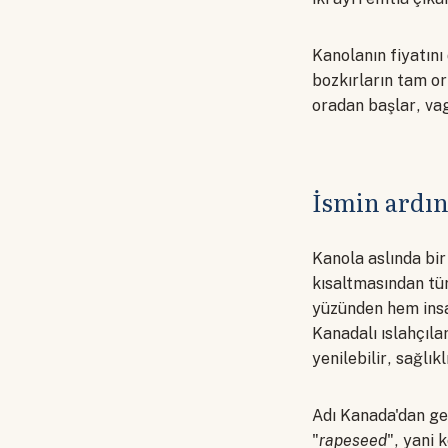
Kanolanın fiyatın
bozkırların tam or
oradan başlar, vag
İsmin ardın
Kanola aslında bir
kısaltmasından tür
yüzünden hem insa
Kanadalı ıslahçıla
yenilebilir, sağlıkl
Adı Kanada'dan ge
"
rapeseed
", yani 