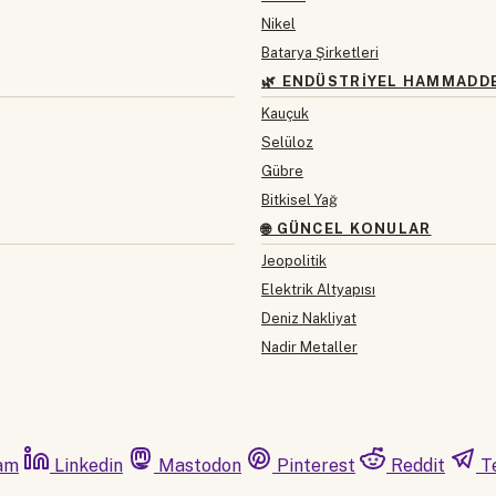
Nikel
Batarya Şirketleri
🌿 ENDÜSTRIYEL HAMMADD
Kauçuk
Selüloz
Gübre
Bitkisel Yağ
🌐 GÜNCEL KONULAR
Jeopolitik
Elektrik Altyapısı
Deniz Nakliyat
Nadir Metaller
am
Linkedin
Mastodon
Pinterest
Reddit
T