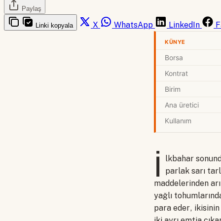
Paylaş
X
WhatsApp
LinkedIn
F
Linki kopyala
KÜNYE
Borsa
Kontrat
Birim
Ana üretici
Kullanım
İ
lkbahar sonund
parlak sarı tar
maddelerinden arın
yağlı tohumlarında
para eder, ikisinin
iki ayrı emtia çık