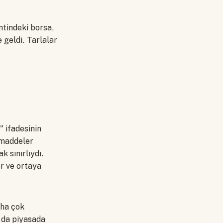
ntindeki borsa,
 geldi. Tarlalar
" ifadesinin
 maddeler
 sınırlıydı.
er ve ortaya
aha çok
a da piyasada