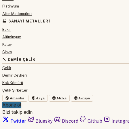
Platinyum
Altın Madencileri
🏭 SANAYI METALLERI
Bakır
Alüminyum
Kalay
Çinko
🔨 DEMIR ÇELIK
Çelik
Demir Cevheri
Kok Kömürü
Çelik Şirketleri
🌎 Amerika
🌏 Asya
🌍 Afrika
🌍 Avrupa
Abone ol
Bizi takip edin
Twitter
Bluesky
Discord
Github
Instagr