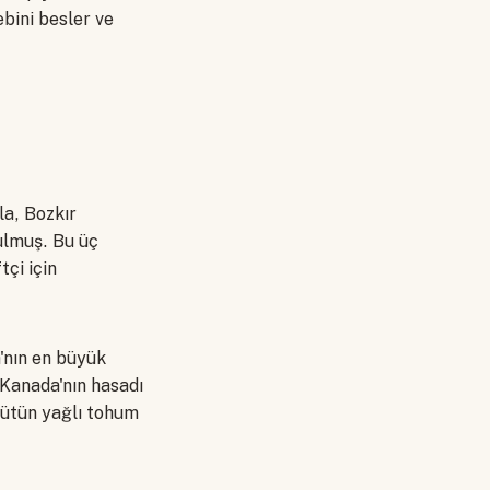
ebini besler ve
la, Bozkır
ulmuş. Bu üç
tçi için
'nın en büyük
 Kanada'nın hasadı
bütün yağlı tohum