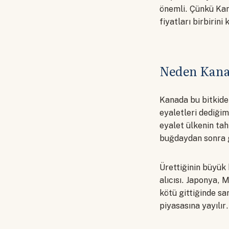
önemli. Çünkü Kana
fiyatları birbirini 
Neden Kanad
Kanada bu bitkide 
eyaletleri dediği
eyalet ülkenin tahı
buğdaydan sonra g
Ürettiğinin büyük
alıcısı. Japonya, 
kötü gittiğinde s
piyasasına yayılır.