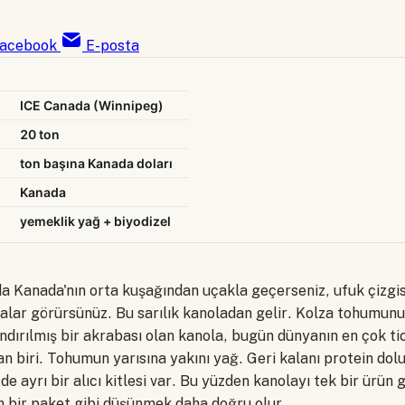
acebook
E-posta
ICE Canada (Winnipeg)
20 ton
ton başına Kanada doları
Kanada
yemeklik yağ + biyodizel
a Kanada'nın orta kuşağından uçakla geçerseniz, ufuk çizgi
lalar görürsünüz. Bu sarılık kanoladan gelir. Kolza tohumunun
dırılmış bir akrabası olan kanola, bugün dünyanın en çok ti
n biri. Tohumun yarısına yakını yağ. Geri kalanı protein dolu
 de ayrı bir alıcı kitlesi var. Bu yüzden kanolayı tek bir ürün g
an bir paket gibi düşünmek daha doğru olur.