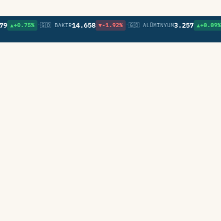
•
•
•
14.658
3.257
0.75%
🇬🇧 BAKIR
▼-1.92%
🇬🇧 ALÜMINYUM
▲+0.09%
🇬🇧