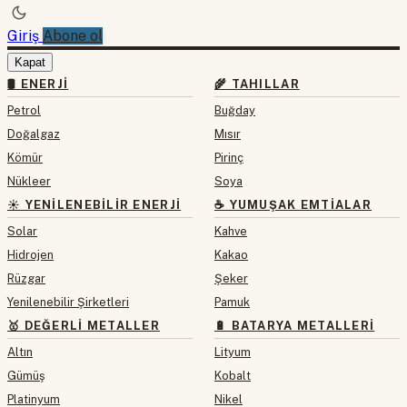
Giriş
Abone ol
Kapat
🛢 ENERJI
🌾 TAHILLAR
Petrol
Buğday
Doğalgaz
Mısır
Kömür
Pirinç
Nükleer
Soya
☀️ YENILENEBILIR ENERJI
☕ YUMUŞAK EMTIALAR
Solar
Kahve
Hidrojen
Kakao
Rüzgar
Şeker
Yenilenebilir Şirketleri
Pamuk
🥇 DEĞERLI METALLER
🔋 BATARYA METALLERI
Altın
Lityum
Gümüş
Kobalt
Platinyum
Nikel