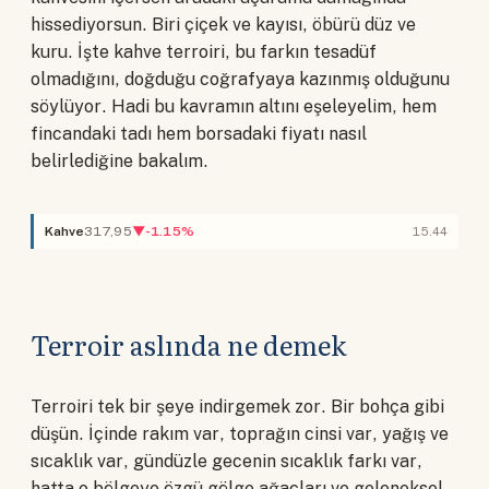
hissediyorsun. Biri çiçek ve kayısı, öbürü düz ve
kuru. İşte kahve terroiri, bu farkın tesadüf
olmadığını, doğduğu coğrafyaya kazınmış olduğunu
söylüyor. Hadi bu kavramın altını eşeleyelim, hem
fincandaki tadı hem borsadaki fiyatı nasıl
belirlediğine bakalım.
Kahve
317,95
▼-1.15%
15.44
Terroir aslında ne demek
Terroiri tek bir şeye indirgemek zor. Bir bohça gibi
düşün. İçinde rakım var, toprağın cinsi var, yağış ve
sıcaklık var, gündüzle gecenin sıcaklık farkı var,
hatta o bölgeye özgü gölge ağaçları ve geleneksel