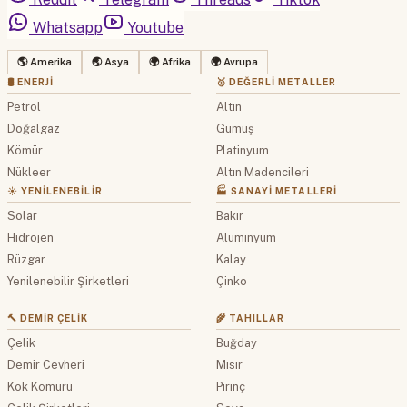
Whatsapp
Youtube
🌎 Amerika
🌏 Asya
🌍 Afrika
🌍 Avrupa
🛢 ENERJI
🥇 DEĞERLI METALLER
Petrol
Altın
Doğalgaz
Gümüş
Kömür
Platinyum
Nükleer
Altın Madencileri
☀️ YENILENEBILIR
🏭 SANAYI METALLERI
Solar
Bakır
Hidrojen
Alüminyum
Rüzgar
Kalay
Yenilenebilir Şirketleri
Çinko
🔨 DEMIR ÇELIK
🌾 TAHILLAR
Çelik
Buğday
Demir Cevheri
Mısır
Kok Kömürü
Pirinç