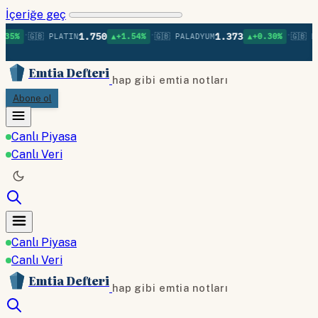
İçeriğe geç
•
•
1.750
1.373
1
🇬🇧 PLATIN
▲+1.54%
🇬🇧 PALADYUM
▲+0.30%
🇬🇧 BAKIR
Emtia Defteri
hap gibi emtia notları
Abone ol
Canlı Piyasa
Canlı Veri
Canlı Piyasa
Canlı Veri
Emtia Defteri
hap gibi emtia notları