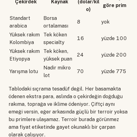
Çekirdek
Kaynak
(dolar/kil
göre prim
o)
Standart
Borsa
8
yok
arabica
ortalaması
Yüksek rakım
Tek köken
16
yüzde 100
Kolombiya
specialty
Yüksek rakım
Tek köken,
24
yüzde 200
Etiyopya
yüksek puan
Nadir mikro
Yarışma lotu
70
yüzde 775
lot
Tablodaki sıçrama tesadüf değil. Her basamakta
ödenen ekstra para, aslında o çekirdeğin doğduğu
rakıma, toprağa ve iklime ödeniyor. Çiftçi aynı
emeği versin, eğer arkasında güçlü bir terroir yoksa
bu primlere ulaşamaz. Terroir burada görünmez
ama fiyat etiketinde gayet okunaklı bir çarpan
olarak çalışıyor.