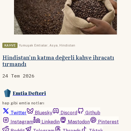
KAHVE
Yumuşak Emtialar
,
Asya
,
Hindistan
Hindistan'ın katma değerli kahve ihracatı
tırmandı
24 Tem 2026
Emtia Defteri
hap gibi emtia notları
Twitter
Bluesky
Discord
Github
Instagram
Linkedin
Mastodon
Pinterest
Reddit
Telegram
Threads
Tiktok