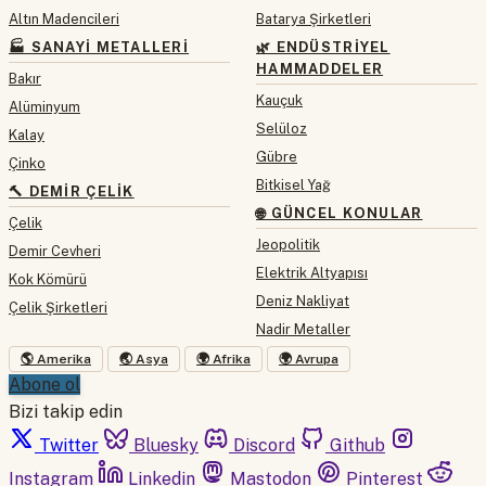
Altın Madencileri
Batarya Şirketleri
🏭 SANAYI METALLERI
🌿 ENDÜSTRIYEL
HAMMADDELER
Bakır
Kauçuk
Alüminyum
Selüloz
Kalay
Gübre
Çinko
Bitkisel Yağ
🔨 DEMIR ÇELIK
🌐 GÜNCEL KONULAR
Çelik
Jeopolitik
Demir Cevheri
Elektrik Altyapısı
Kok Kömürü
Deniz Nakliyat
Çelik Şirketleri
Nadir Metaller
🌎 Amerika
🌏 Asya
🌍 Afrika
🌍 Avrupa
Abone ol
Bizi takip edin
Twitter
Bluesky
Discord
Github
Instagram
Linkedin
Mastodon
Pinterest