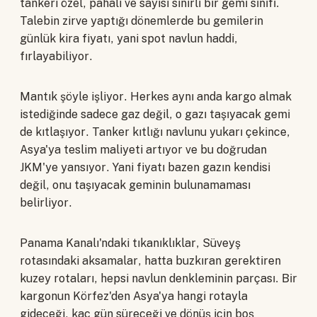
tankeri özel, pahalı ve sayısı sınırlı bir gemi sınıfı.
Talebin zirve yaptığı dönemlerde bu gemilerin
günlük kira fiyatı, yani spot navlun haddi,
fırlayabiliyor.
Mantık şöyle işliyor. Herkes aynı anda kargo almak
istediğinde sadece gaz değil, o gazı taşıyacak gemi
de kıtlaşıyor. Tanker kıtlığı navlunu yukarı çekince,
Asya'ya teslim maliyeti artıyor ve bu doğrudan
JKM'ye yansıyor. Yani fiyatı bazen gazın kendisi
değil, onu taşıyacak geminin bulunamaması
belirliyor.
Panama Kanalı'ndaki tıkanıklıklar, Süveyş
rotasındaki aksamalar, hatta buzkıran gerektiren
kuzey rotaları, hepsi navlun denkleminin parçası. Bir
kargonun Körfez'den Asya'ya hangi rotayla
gideceği, kaç gün süreceği ve dönüş için boş