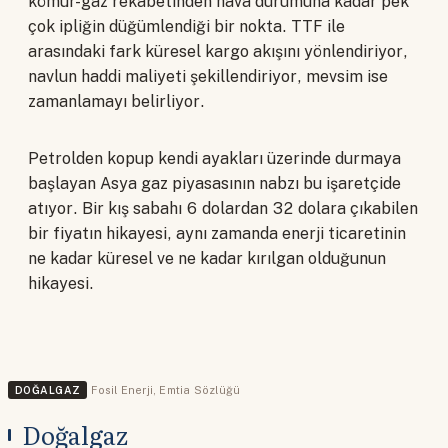
kömür-gaz rekabetinden hava durumuna kadar pek
çok ipliğin düğümlendiği bir nokta. TTF ile
arasındaki fark küresel kargo akışını yönlendiriyor,
navlun haddi maliyeti şekillendiriyor, mevsim ise
zamanlamayı belirliyor.
Petrolden kopup kendi ayakları üzerinde durmaya
başlayan Asya gaz piyasasının nabzı bu işaretçide
atıyor. Bir kış sabahı 6 dolardan 32 dolara çıkabilen
bir fiyatın hikayesi, aynı zamanda enerji ticaretinin
ne kadar küresel ve ne kadar kırılgan olduğunun
hikayesi.
DOĞALGAZ
Fosil Enerji
,
Emtia Sözlüğü
Doğalgaz