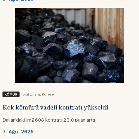
KÖMÜR
Fosil Enerji
,
Küresel
Kok kömürü vadeli kontratı yükseldi
Dalian'daki jm2608 kontratı 23,0 puan arttı
7 Ağu 2026