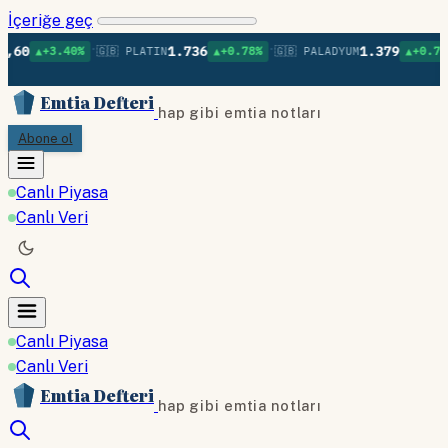
İçeriğe geç
•
•
•
1.736
1.379
.40%
🇬🇧 PLATIN
▲+0.78%
🇬🇧 PALADYUM
▲+0.75%
🇬🇧 B
Emtia Defteri
hap gibi emtia notları
Abone ol
Canlı Piyasa
Canlı Veri
Canlı Piyasa
Canlı Veri
Emtia Defteri
hap gibi emtia notları