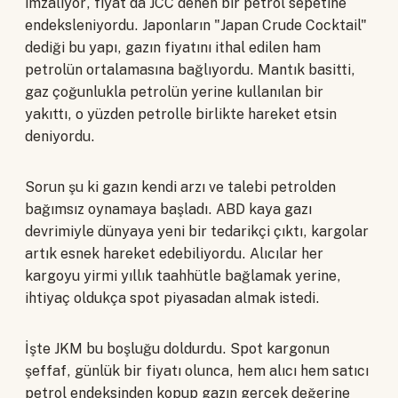
imzalıyor, fiyat da JCC denen bir petrol sepetine
endeksleniyordu. Japonların "Japan Crude Cocktail"
dediği bu yapı, gazın fiyatını ithal edilen ham
petrolün ortalamasına bağlıyordu. Mantık basitti,
gaz çoğunlukla petrolün yerine kullanılan bir
yakıttı, o yüzden petrolle birlikte hareket etsin
deniyordu.
Sorun şu ki gazın kendi arzı ve talebi petrolden
bağımsız oynamaya başladı. ABD kaya gazı
devrimiyle dünyaya yeni bir tedarikçi çıktı, kargolar
artık esnek hareket edebiliyordu. Alıcılar her
kargoyu yirmi yıllık taahhütle bağlamak yerine,
ihtiyaç oldukça spot piyasadan almak istedi.
İşte JKM bu boşluğu doldurdu. Spot kargonun
şeffaf, günlük bir fiyatı olunca, hem alıcı hem satıcı
petrol endeksinden kopup gazın gerçek değerine