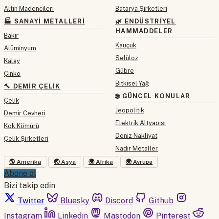
Altın Madencileri
Batarya Şirketleri
🏭 SANAYI METALLERI
🌿 ENDÜSTRIYEL
HAMMADDELER
Bakır
Kauçuk
Alüminyum
Selüloz
Kalay
Gübre
Çinko
Bitkisel Yağ
🔨 DEMIR ÇELIK
🌐 GÜNCEL KONULAR
Çelik
Jeopolitik
Demir Cevheri
Elektrik Altyapısı
Kok Kömürü
Deniz Nakliyat
Çelik Şirketleri
Nadir Metaller
🌎 Amerika
🌏 Asya
🌍 Afrika
🌍 Avrupa
Abone ol
Bizi takip edin
Twitter
Bluesky
Discord
Github
Instagram
Linkedin
Mastodon
Pinterest