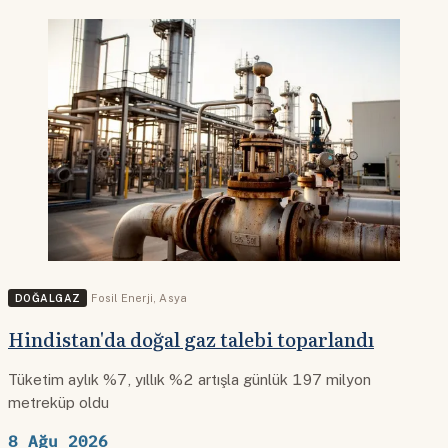
DOĞALGAZ
Fosil Enerji
,
Asya
Hindistan'da doğal gaz talebi toparlandı
Tüketim aylık %7, yıllık %2 artışla günlük 197 milyon
metreküp oldu
8 Ağu 2026