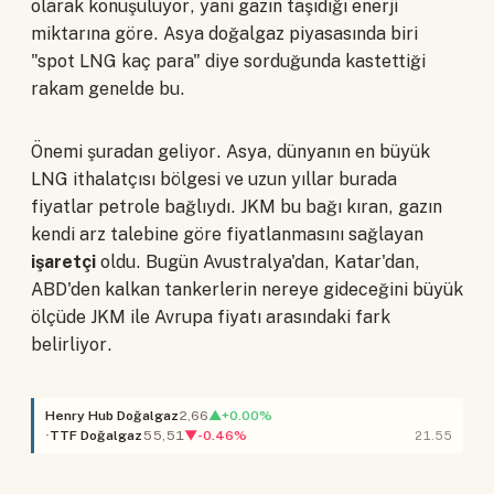
olarak konuşuluyor, yani gazın taşıdığı enerji
miktarına göre. Asya doğalgaz piyasasında biri
"spot LNG kaç para" diye sorduğunda kastettiği
rakam genelde bu.
Önemi şuradan geliyor. Asya, dünyanın en büyük
LNG ithalatçısı bölgesi ve uzun yıllar burada
fiyatlar petrole bağlıydı. JKM bu bağı kıran, gazın
kendi arz talebine göre fiyatlanmasını sağlayan
işaretçi
oldu. Bugün Avustralya'dan, Katar'dan,
ABD'den kalkan tankerlerin nereye gideceğini büyük
ölçüde JKM ile Avrupa fiyatı arasındaki fark
belirliyor.
Henry Hub Doğalgaz
2,66
▲+0.00%
TTF Doğalgaz
55,51
▼-0.46%
21.55