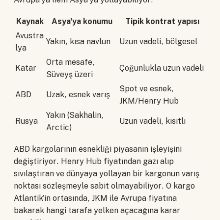
Kaynak
Asya'ya konumu
Tipik kontrat yapısı
Avustra
Yakın, kısa navlun
Uzun vadeli, bölgesel
lya
Orta mesafe,
Katar
Çoğunlukla uzun vadeli
Süveyş üzeri
Spot ve esnek,
ABD
Uzak, esnek varış
JKM/Henry Hub
Yakın (Sakhalin,
Rusya
Uzun vadeli, kısıtlı
Arctic)
ABD kargolarının esnekliği piyasanın işleyişini
değiştiriyor. Henry Hub fiyatından gazı alıp
sıvılaştıran ve dünyaya yollayan bir kargonun varış
noktası sözleşmeyle sabit olmayabiliyor. O kargo
Atlantik'in ortasında, JKM ile Avrupa fiyatına
bakarak hangi tarafa yelken açacağına karar