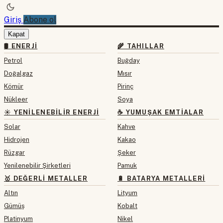
Giriş
Abone ol
Kapat
🛢 ENERJI
🌾 TAHILLAR
Petrol
Buğday
Doğalgaz
Mısır
Kömür
Pirinç
Nükleer
Soya
☀️ YENILENEBILIR ENERJI
☕ YUMUŞAK EMTIALAR
Solar
Kahve
Hidrojen
Kakao
Rüzgar
Şeker
Yenilenebilir Şirketleri
Pamuk
🥇 DEĞERLI METALLER
🔋 BATARYA METALLERI
Altın
Lityum
Gümüş
Kobalt
Platinyum
Nikel