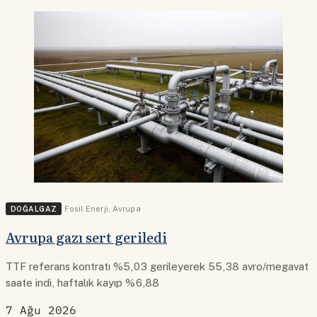
DOĞALGAZ
Fosil Enerji
,
Avrupa
Avrupa gazı sert geriledi
TTF referans kontratı %5,03 gerileyerek 55,38 avro/megavat
saate indi, haftalık kayıp %6,88
7 Ağu 2026