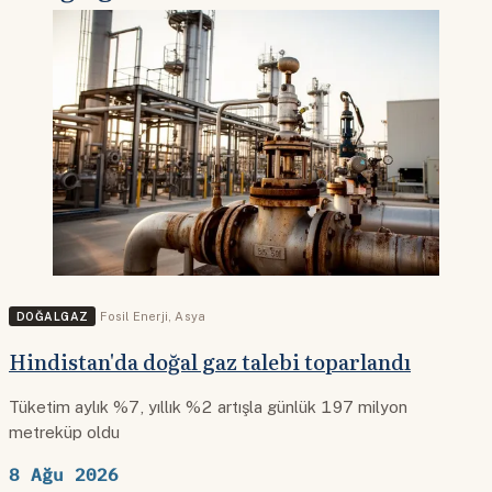
DOĞALGAZ
Fosil Enerji
,
Asya
Hindistan'da doğal gaz talebi toparlandı
Tüketim aylık %7, yıllık %2 artışla günlük 197 milyon
metreküp oldu
8 Ağu 2026