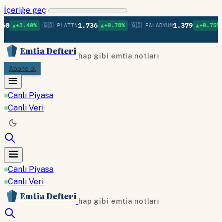
İçeriğe geç
•
•
•
1.736
1.379
0%
🇬🇧 PLATIN
▲+0.78%
🇬🇧 PALADYUM
▲+0.75%
🇬🇧 BAK
Emtia Defteri
hap gibi emtia notları
Abone ol
Canlı Piyasa
Canlı Veri
Canlı Piyasa
Canlı Veri
Emtia Defteri
hap gibi emtia notları