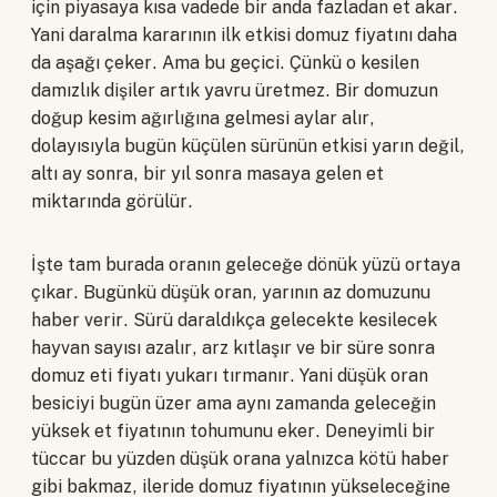
için piyasaya kısa vadede bir anda fazladan et akar.
Yani daralma kararının ilk etkisi domuz fiyatını daha
da aşağı çeker. Ama bu geçici. Çünkü o kesilen
damızlık dişiler artık yavru üretmez. Bir domuzun
doğup kesim ağırlığına gelmesi aylar alır,
dolayısıyla bugün küçülen sürünün etkisi yarın değil,
altı ay sonra, bir yıl sonra masaya gelen et
miktarında görülür.
İşte tam burada oranın geleceğe dönük yüzü ortaya
çıkar. Bugünkü düşük oran, yarının az domuzunu
haber verir. Sürü daraldıkça gelecekte kesilecek
hayvan sayısı azalır, arz kıtlaşır ve bir süre sonra
domuz eti fiyatı yukarı tırmanır. Yani düşük oran
besiciyi bugün üzer ama aynı zamanda geleceğin
yüksek et fiyatının tohumunu eker. Deneyimli bir
tüccar bu yüzden düşük orana yalnızca kötü haber
gibi bakmaz, ileride domuz fiyatının yükseleceğine