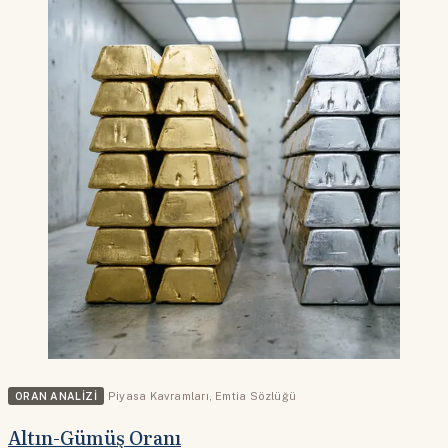
ORAN ANALIZI
Piyasa Kavramları
,
Emtia Sözlüğü
Altın-Gümüş Oranı