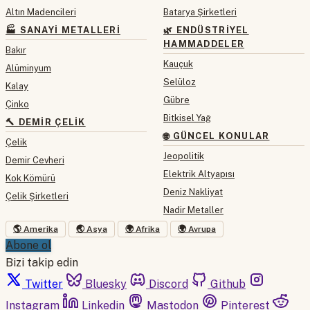
Altın Madencileri
Batarya Şirketleri
🏭 SANAYI METALLERI
🌿 ENDÜSTRIYEL
HAMMADDELER
Bakır
Kauçuk
Alüminyum
Selüloz
Kalay
Gübre
Çinko
Bitkisel Yağ
🔨 DEMIR ÇELIK
🌐 GÜNCEL KONULAR
Çelik
Jeopolitik
Demir Cevheri
Elektrik Altyapısı
Kok Kömürü
Deniz Nakliyat
Çelik Şirketleri
Nadir Metaller
🌎 Amerika
🌏 Asya
🌍 Afrika
🌍 Avrupa
Abone ol
Bizi takip edin
Twitter
Bluesky
Discord
Github
Instagram
Linkedin
Mastodon
Pinterest