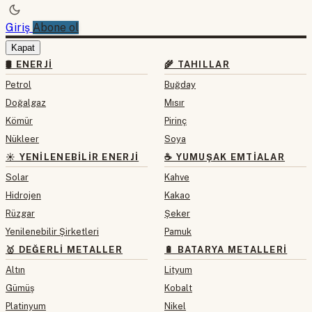
Giriş
Abone ol
Kapat
🛢 ENERJI
🌾 TAHILLAR
Petrol
Buğday
Doğalgaz
Mısır
Kömür
Pirinç
Nükleer
Soya
☀️ YENILENEBILIR ENERJI
☕ YUMUŞAK EMTIALAR
Solar
Kahve
Hidrojen
Kakao
Rüzgar
Şeker
Yenilenebilir Şirketleri
Pamuk
🥇 DEĞERLI METALLER
🔋 BATARYA METALLERI
Altın
Lityum
Gümüş
Kobalt
Platinyum
Nikel