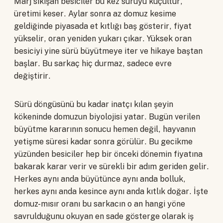
Marj sıkışan besiciler bu kez sürüyü küçültür,
üretimi keser. Aylar sonra az domuz kesime
geldiğinde piyasada et kıtlığı baş gösterir, fiyat
yükselir, oran yeniden yukarı çıkar. Yüksek oran
besiciyi yine sürü büyütmeye iter ve hikaye baştan
başlar. Bu sarkaç hiç durmaz, sadece evre
değiştirir.
Sürü döngüsünü bu kadar inatçı kılan şeyin
kökeninde domuzun biyolojisi yatar. Bugün verilen
büyütme kararının sonucu hemen değil, hayvanın
yetişme süresi kadar sonra görülür. Bu gecikme
yüzünden besiciler hep bir önceki dönemin fiyatına
bakarak karar verir ve sürekli bir adım geriden gelir.
Herkes aynı anda büyütünce aynı anda bolluk,
herkes aynı anda kesince aynı anda kıtlık doğar. İşte
domuz-mısır oranı bu sarkacın o an hangi yöne
savrulduğunu okuyan en sade gösterge olarak iş