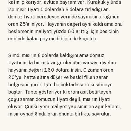
katını çıkarıyor, avluda bayram var. Kuraklık yılında
ise mısır fiyatı 5 dolardan 8 dolara fırladığı an,
domuz fiyatı neredeyse yerinde saymasına rağmen
oran 25'e iniyor. Hayvanın değeri aynı kaldı ama onu
beslemenin maliyeti yüzde 60 arttığı için besicinin
cebinde kalan pay ciddi biçimde küçüldü.
Şimdi mısırın 8 dolarda kaldığını ama domuz
fiyatının da bir miktar gerilediğini varsay, diyelim
hayvanın değeri 160 dolara insin. O zaman oran
20'ye, hatta altına düşer ve besici fiilen zarar
bölgesine girer. İşte bu noktada sürü kesilmeye
başlar. Tablo gösteriyor ki oranı asıl belirleyen
çoğu zaman domuzun fiyatı değil, mısırın fiyatı
oluyor. Çünkü yem maliyet yapısının en ağır kalemi,
mısır oynadığında oran onunla birlikte savrulur.