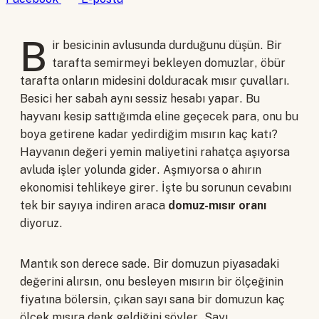
B
ir besicinin avlusunda durduğunu düşün. Bir
tarafta semirmeyi bekleyen domuzlar, öbür
tarafta onların midesini dolduracak mısır çuvalları.
Besici her sabah aynı sessiz hesabı yapar. Bu
hayvanı kesip sattığımda eline geçecek para, onu bu
boya getirene kadar yedirdiğim mısırın kaç katı?
Hayvanın değeri yemin maliyetini rahatça aşıyorsa
avluda işler yolunda gider. Aşmıyorsa o ahırın
ekonomisi tehlikeye girer. İşte bu sorunun cevabını
tek bir sayıya indiren araca
domuz-mısır oranı
diyoruz.
Mantık son derece sade. Bir domuzun piyasadaki
değerini alırsın, onu besleyen mısırın bir ölçeğinin
fiyatına bölersin, çıkan sayı sana bir domuzun kaç
ölçek mısıra denk geldiğini söyler. Sayı