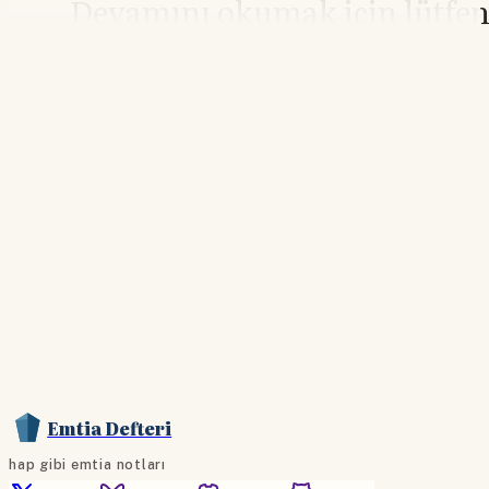
Devamını okumak için lütfe
giriş yapın
Hesabınız yoksa lütfen abone olun.
Hemen Abone Ol
Hesabınız var mı?
Giriş
Emtia Defteri
hap gibi emtia notları