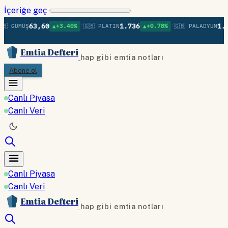
İçeriğe geç
•
•
63,60
1.736
1.37
 GÜMÜŞ
▲+3.40%
🇬🇧 PLATIN
▲+0.78%
🇬🇧 PALADYUM
Emtia Defteri
hap gibi emtia notları
Abone ol
Canlı Piyasa
Canlı Veri
Canlı Piyasa
Canlı Veri
Emtia Defteri
hap gibi emtia notları