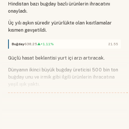
Hindistan bazı buğday bazlı ürünlerin ihracatını
onayladı.
Üç yılı aşkın süredir yürürlükte olan kısıtlamalar
kısmen gevşetildi.
Buğday
638,25
▲+1.11%
21.55
Güçlü hasat beklentisi yurt içi arzı artıracak.
Dünyanın ikinci büyük buğday üreticisi 500 bin ton
buğday unu ve irmik gibi ilgili ürünlerin ihracatına
yeşil ışık yaktı.