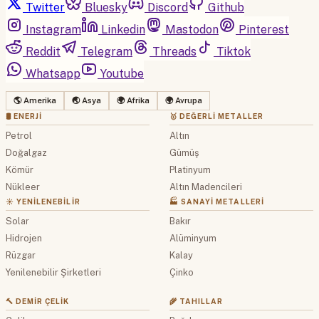
Twitter
Bluesky
Discord
Github
Instagram
Linkedin
Mastodon
Pinterest
Reddit
Telegram
Threads
Tiktok
Whatsapp
Youtube
🌎 Amerika
🌏 Asya
🌍 Afrika
🌍 Avrupa
🛢 ENERJI
🥇 DEĞERLI METALLER
Petrol
Altın
Doğalgaz
Gümüş
Kömür
Platinyum
Nükleer
Altın Madencileri
☀️ YENILENEBILIR
🏭 SANAYI METALLERI
Solar
Bakır
Hidrojen
Alüminyum
Rüzgar
Kalay
Yenilenebilir Şirketleri
Çinko
🔨 DEMIR ÇELIK
🌾 TAHILLAR