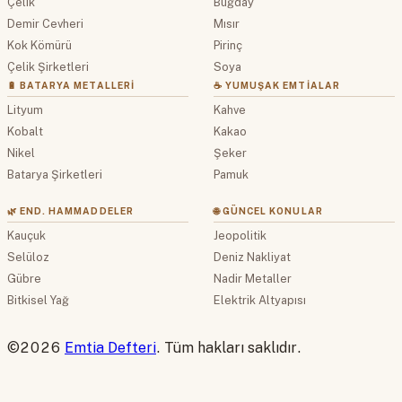
Çelik
Buğday
Demir Cevheri
Mısır
Kok Kömürü
Pirinç
Çelik Şirketleri
Soya
🔋 BATARYA METALLERI
☕ YUMUŞAK EMTIALAR
Lityum
Kahve
Kobalt
Kakao
Nikel
Şeker
Batarya Şirketleri
Pamuk
🌿 END. HAMMADDELER
🌐 GÜNCEL KONULAR
Kauçuk
Jeopolitik
Selüloz
Deniz Nakliyat
Gübre
Nadir Metaller
Bitkisel Yağ
Elektrik Altyapısı
©2026
Emtia Defteri
. Tüm hakları saklıdır.