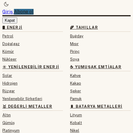
Giriş
Abone ol
Kapat
🛢 ENERJI
🌾 TAHILLAR
Petrol
Buğday
Doğalgaz
Mısır
Kömür
Pirinç
Nükleer
Soya
☀️ YENILENEBILIR ENERJI
☕ YUMUŞAK EMTIALAR
Solar
Kahve
Hidrojen
Kakao
Rüzgar
Şeker
Yenilenebilir Şirketleri
Pamuk
🥇 DEĞERLI METALLER
🔋 BATARYA METALLERI
Altın
Lityum
Gümüş
Kobalt
Platinyum
Nikel