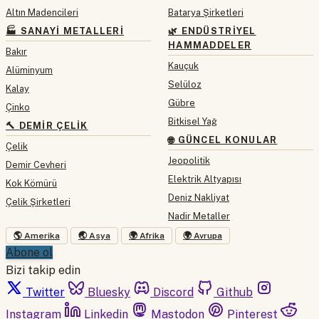
Altın Madencileri
Batarya Şirketleri
🏭 SANAYI METALLERI
🌿 ENDÜSTRIYEL
HAMMADDELER
Bakır
Kauçuk
Alüminyum
Selüloz
Kalay
Gübre
Çinko
Bitkisel Yağ
🔨 DEMIR ÇELIK
🌐 GÜNCEL KONULAR
Çelik
Jeopolitik
Demir Cevheri
Elektrik Altyapısı
Kok Kömürü
Deniz Nakliyat
Çelik Şirketleri
Nadir Metaller
🌎 Amerika
🌏 Asya
🌍 Afrika
🌍 Avrupa
Abone ol
Bizi takip edin
Twitter
Bluesky
Discord
Github
Instagram
Linkedin
Mastodon
Pinterest