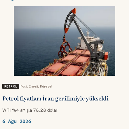
PETROL
Fosil Enerji
,
Küresel
Petrol fiyatları İran gerilimiyle yükseldi
WTI %4 artışla 78,28 dolar
6 Ağu 2026