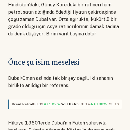
Hindistan'daki, Güney Kore'deki bir rafineri ham
petrol satın aldığında ödediği fiyatın çekirdeğinde
çoğu zaman Dubai var. Orta ağırlıkta, kükürtlü bir
grade olduğu için Asya rafinerilerinin damak tadına
da denk düşüyor. Birim varil başına dolar.
Önce şu isim meselesi
Dubai/Oman aslında tek bir şey değil, iki sahanın
birlikte anıldığı bir referans.
Brent Petrol
83,33
▲+1.02%
WTI Petrol
78,14
▲+3.88%
23.10
Hikaye 1980'lerde Dubai'nin Fateh sahasıyla