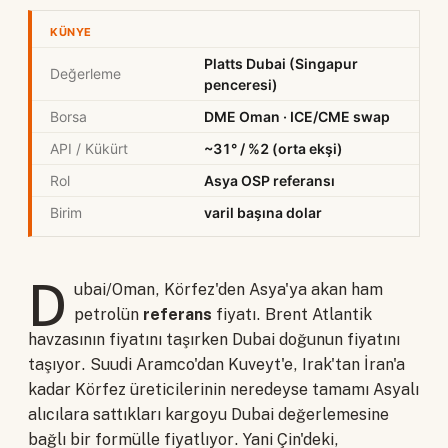
KÜNYE
Platts Dubai (Singapur
Değerleme
penceresi)
Borsa
DME Oman · ICE/CME swap
API / Kükürt
~31° / %2 (orta ekşi)
Rol
Asya OSP referansı
Birim
varil başına dolar
D
ubai/Oman, Körfez'den Asya'ya akan ham
petrolün
referans
fiyatı. Brent Atlantik
havzasının fiyatını taşırken Dubai doğunun fiyatını
taşıyor. Suudi Aramco'dan Kuveyt'e, Irak'tan İran'a
kadar Körfez üreticilerinin neredeyse tamamı Asyalı
alıcılara sattıkları kargoyu Dubai değerlemesine
bağlı bir formülle fiyatlıyor. Yani Çin'deki,