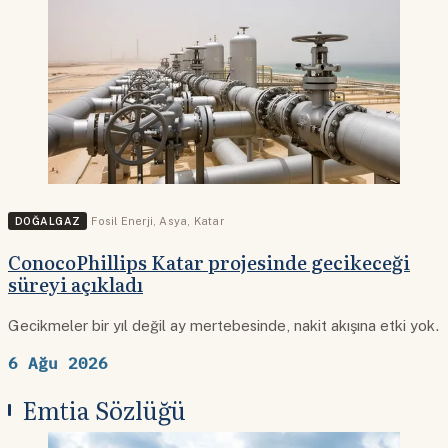
DOĞALGAZ
Fosil Enerji
,
Asya
,
Katar
ConocoPhillips Katar projesinde gecikeceği
süreyi açıkladı
Gecikmeler bir yıl değil ay mertebesinde, nakit akışına etki yok.
6 Ağu 2026
Emtia Sözlüğü