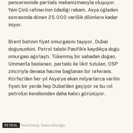
penceresinde partials mekanizmasıyla oluşuyor.
Yani Çinli rafinerinin ödediği rakam, Asya öğleden
sonrasında dönen 25.000 varillik dilimlere kadar
iniyor.
Brent batının fiyat omurgasını taşıyor, Dubai
doğununkini. Petrol talebi Pasifik'e kaydıkça doğu
omurgası ağırlaştı. Tükenmiş bir sahadan doğan,
Umman'la beslenen, partials ile likit tutulan, OSP
zinciriyle devasa hacme bağlanan bir referans.
Körfez'den her yıl Asya'ya akan milyarlarca varilin
fiyatı bir yerde hep Dubai'den geçiyor ve bu rol
petrolün kendisinden daha kalıcı görünüyor.
PETROL
Fosil Enerji
,
Emtia Sözlüğü