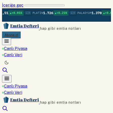
İçeriğe geç
•
•
•
1.726
1.370
0.01%
🇬🇧 PLATIN
▲+0.21%
🇬🇧 PALADYUM
▲+0.09%
🇬🇧 
Emtia Defteri
hap gibi emtia notları
Abone ol
Canlı Piyasa
Canlı Veri
Canlı Piyasa
Canlı Veri
Emtia Defteri
hap gibi emtia notları