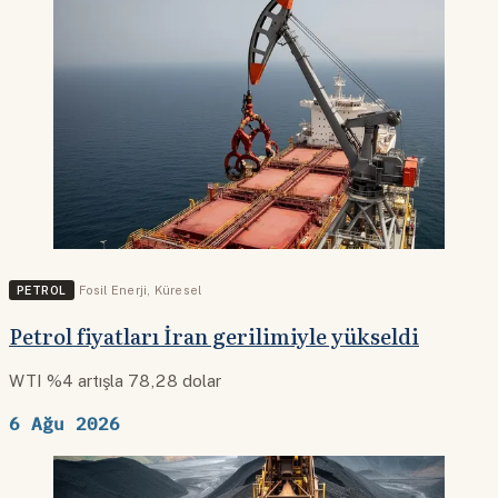
PETROL
Fosil Enerji
,
Küresel
Petrol fiyatları İran gerilimiyle yükseldi
WTI %4 artışla 78,28 dolar
6 Ağu 2026