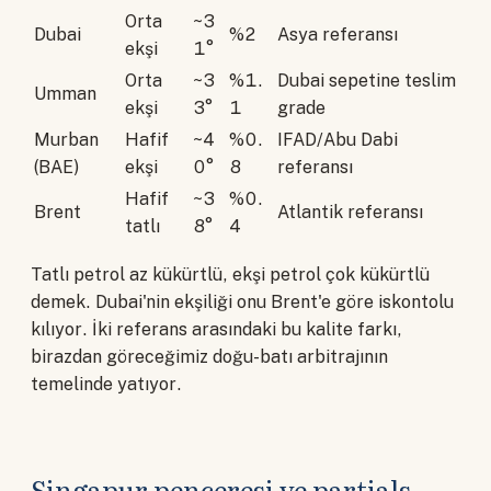
Orta
~3
Dubai
%2
Asya referansı
ekşi
1°
Orta
~3
%1.
Dubai sepetine teslim
Umman
ekşi
3°
1
grade
Murban
Hafif
~4
%0.
IFAD/Abu Dabi
(BAE)
ekşi
0°
8
referansı
Hafif
~3
%0.
Brent
Atlantik referansı
tatlı
8°
4
Tatlı petrol az kükürtlü, ekşi petrol çok kükürtlü
demek. Dubai'nin ekşiliği onu Brent'e göre iskontolu
kılıyor. İki referans arasındaki bu kalite farkı,
birazdan göreceğimiz doğu-batı arbitrajının
temelinde yatıyor.
Singapur penceresi ve partials