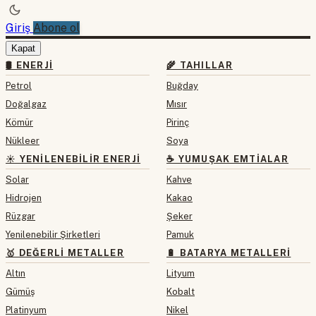
Giriş
Abone ol
Kapat
🛢 ENERJI
🌾 TAHILLAR
Petrol
Buğday
Doğalgaz
Mısır
Kömür
Pirinç
Nükleer
Soya
☀️ YENILENEBILIR ENERJI
☕ YUMUŞAK EMTIALAR
Solar
Kahve
Hidrojen
Kakao
Rüzgar
Şeker
Yenilenebilir Şirketleri
Pamuk
🥇 DEĞERLI METALLER
🔋 BATARYA METALLERI
Altın
Lityum
Gümüş
Kobalt
Platinyum
Nikel