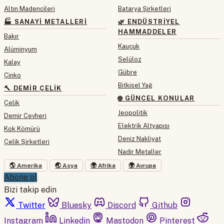
Altın Madencileri
Batarya Şirketleri
🏭 SANAYI METALLERI
🌿 ENDÜSTRIYEL
HAMMADDELER
Bakır
Kauçuk
Alüminyum
Selüloz
Kalay
Gübre
Çinko
Bitkisel Yağ
🔨 DEMIR ÇELIK
🌐 GÜNCEL KONULAR
Çelik
Jeopolitik
Demir Cevheri
Elektrik Altyapısı
Kok Kömürü
Deniz Nakliyat
Çelik Şirketleri
Nadir Metaller
🌎 Amerika
🌏 Asya
🌍 Afrika
🌍 Avrupa
Abone ol
Bizi takip edin
Twitter
Bluesky
Discord
Github
Instagram
Linkedin
Mastodon
Pinterest