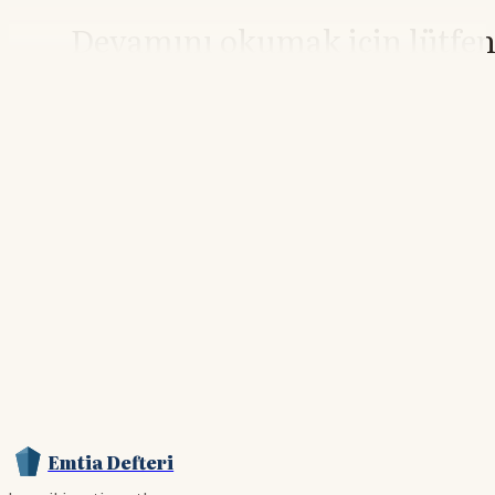
Devamını okumak için lütfe
giriş yapın
Hesabınız yoksa lütfen abone olun.
Hemen Abone Ol
Hesabınız var mı?
Giriş
Emtia Defteri