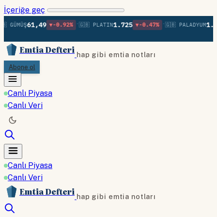
İçeriğe geç
•
•
61,49
1.725
1.37
 GÜMÜŞ
▼-0.92%
🇬🇧 PLATIN
▼-0.47%
🇬🇧 PALADYUM
Emtia Defteri
hap gibi emtia notları
Abone ol
Canlı Piyasa
Canlı Veri
Canlı Piyasa
Canlı Veri
Emtia Defteri
hap gibi emtia notları