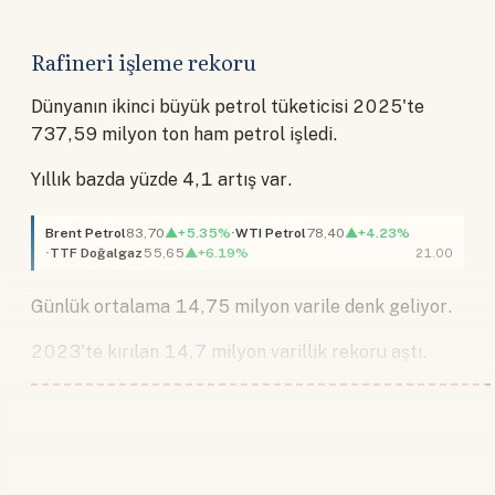
Rafineri işleme rekoru
Dünyanın ikinci büyük petrol tüketicisi 2025'te
737,59 milyon ton ham petrol işledi.
Yıllık bazda yüzde 4,1 artış var.
Brent Petrol
83,70
▲+5.35%
WTI Petrol
78,40
▲+4.23%
TTF Doğalgaz
55,65
▲+6.19%
21.00
Günlük ortalama 14,75 milyon varile denk geliyor.
2023'te kırılan 14,7 milyon varillik rekoru aştı.