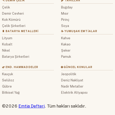
🔨 DEMIR ÇELIK
🌾 TAHILLAR
Çelik
Buğday
Demir Cevheri
Mısır
Kok Kömürü
Pirinç
Çelik Şirketleri
Soya
🔋 BATARYA METALLERI
☕ YUMUŞAK EMTIALAR
Lityum
Kahve
Kobalt
Kakao
Nikel
Şeker
Batarya Şirketleri
Pamuk
🌿 END. HAMMADDELER
🌐 GÜNCEL KONULAR
Kauçuk
Jeopolitik
Selüloz
Deniz Nakliyat
Gübre
Nadir Metaller
Bitkisel Yağ
Elektrik Altyapısı
©2026
Emtia Defteri
. Tüm hakları saklıdır.