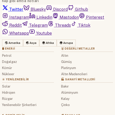
hap gibi emtia notları
Twitter
Bluesky
Discord
Github
Instagram
Linkedin
Mastodon
Pinterest
Reddit
Telegram
Threads
Tiktok
Whatsapp
Youtube
🌎 Amerika
🌏 Asya
🌍 Afrika
🌍 Avrupa
🛢 ENERJI
🥇 DEĞERLI METALLER
Petrol
Altın
Doğalgaz
Gümüş
Kömür
Platinyum
Nükleer
Altın Madencileri
☀️ YENILENEBILIR
🏭 SANAYI METALLERI
Solar
Bakır
Hidrojen
Alüminyum
Rüzgar
Kalay
Yenilenebilir Şirketleri
Çinko