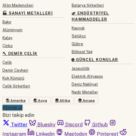
Altın Madencileri
Batarya Şirketleri
🏭 SANAYI METALLERI
🌿 ENDÜSTRIYEL
HAMMADDELER
Bakır
Kauçuk
Alüminyum
Selüloz
Kalay
Gübre
Çinko
Bitkisel Yağ
🔨 DEMIR ÇELIK
🌐 GÜNCEL KONULAR
Çelik
Jeopolitik
Demir Cevheri
Elektrik Altyapısı
Kok Kömürü
Deniz Nakliyat
Çelik Şirketleri
Nadir Metaller
🌎 Amerika
🌏 Asya
🌍 Afrika
🌍 Avrupa
Abone ol
Bizi takip edin
Twitter
Bluesky
Discord
Github
Instagram
Linkedin
Mastodon
Pinterest