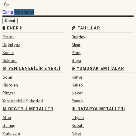
Giriş
Abone ol
Kapat
🛢 ENERJI
🌾 TAHILLAR
Petrol
Buğday
Doğalgaz
Mısır
Kömür
Pirinç
Nükleer
Soya
☀️ YENILENEBILIR ENERJI
☕ YUMUŞAK EMTIALAR
Solar
Kahve
Hidrojen
Kakao
Rüzgar
Şeker
Yenilenebilir Şirketleri
Pamuk
🥇 DEĞERLI METALLER
🔋 BATARYA METALLERI
Altın
Lityum
Gümüş
Kobalt
Platinyum
Nikel