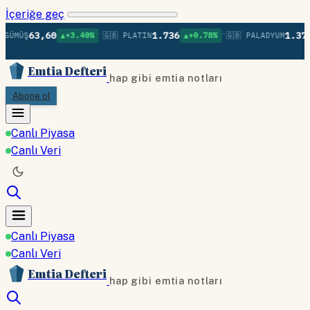
İçeriğe geç
•
•
63,60
1.736
1.379
GÜMÜŞ
▲+3.40%
🇬🇧 PLATIN
▲+0.78%
🇬🇧 PALADYUM
Emtia Defteri
hap gibi emtia notları
Abone ol
Canlı Piyasa
Canlı Veri
Canlı Piyasa
Canlı Veri
Emtia Defteri
hap gibi emtia notları