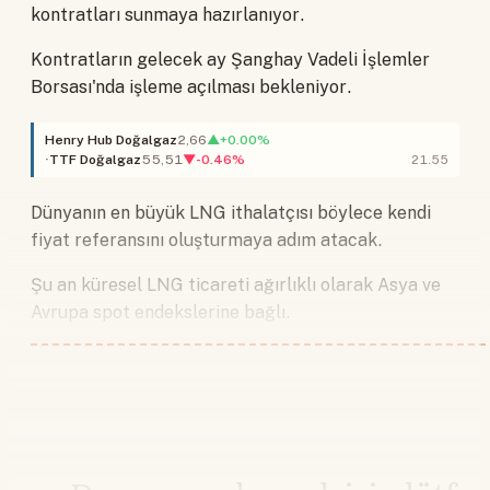
kontratları sunmaya hazırlanıyor.
Kontratların gelecek ay Şanghay Vadeli İşlemler
Borsası'nda işleme açılması bekleniyor.
Henry Hub Doğalgaz
2,66
▲+0.00%
TTF Doğalgaz
55,51
▼-0.46%
21.55
Dünyanın en büyük LNG ithalatçısı böylece kendi
fiyat referansını oluşturmaya adım atacak.
Şu an küresel LNG ticareti ağırlıklı olarak Asya ve
Avrupa spot endekslerine bağlı.