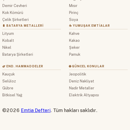
Demir Cevheri
Mısır
Kok Kömürü
Pirinç
Çelik Şirketleri
Soya
🔋 BATARYA METALLERI
☕ YUMUŞAK EMTIALAR
Lityum
Kahve
Kobalt
Kakao
Nikel
Şeker
Batarya Şirketleri
Pamuk
🌿 END. HAMMADDELER
🌐 GÜNCEL KONULAR
Kauçuk
Jeopolitik
Selüloz
Deniz Nakliyat
Gübre
Nadir Metaller
Bitkisel Yağ
Elektrik Altyapısı
©2026
Emtia Defteri
. Tüm hakları saklıdır.