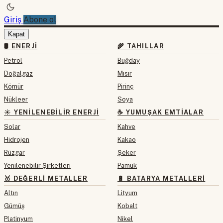
Giriş
Abone ol
Kapat
🛢 ENERJI
🌾 TAHILLAR
Petrol
Buğday
Doğalgaz
Mısır
Kömür
Pirinç
Nükleer
Soya
☀️ YENILENEBILIR ENERJI
☕ YUMUŞAK EMTIALAR
Solar
Kahve
Hidrojen
Kakao
Rüzgar
Şeker
Yenilenebilir Şirketleri
Pamuk
🥇 DEĞERLI METALLER
🔋 BATARYA METALLERI
Altın
Lityum
Gümüş
Kobalt
Platinyum
Nikel