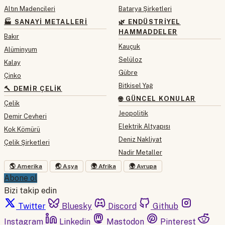
Altın Madencileri
Batarya Şirketleri
🏭 SANAYI METALLERI
🌿 ENDÜSTRIYEL
HAMMADDELER
Bakır
Kauçuk
Alüminyum
Selüloz
Kalay
Gübre
Çinko
Bitkisel Yağ
🔨 DEMIR ÇELIK
🌐 GÜNCEL KONULAR
Çelik
Jeopolitik
Demir Cevheri
Elektrik Altyapısı
Kok Kömürü
Deniz Nakliyat
Çelik Şirketleri
Nadir Metaller
🌎 Amerika
🌏 Asya
🌍 Afrika
🌍 Avrupa
Abone ol
Bizi takip edin
Twitter
Bluesky
Discord
Github
Instagram
Linkedin
Mastodon
Pinterest