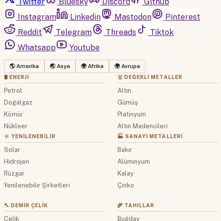
Twitter
Bluesky
Discord
Github
Instagram
Linkedin
Mastodon
Pinterest
Reddit
Telegram
Threads
Tiktok
Whatsapp
Youtube
🌎 Amerika
🌏 Asya
🌍 Afrika
🌍 Avrupa
🛢 ENERJI
🥇 DEĞERLI METALLER
Petrol
Altın
Doğalgaz
Gümüş
Kömür
Platinyum
Nükleer
Altın Madencileri
☀️ YENILENEBILIR
🏭 SANAYI METALLERI
Solar
Bakır
Hidrojen
Alüminyum
Rüzgar
Kalay
Yenilenebilir Şirketleri
Çinko
🔨 DEMIR ÇELIK
🌾 TAHILLAR
Çelik
Buğday