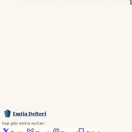
Devamını okumak için lütfe
giriş yapın
Hesabınız yoksa lütfen abone olun.
Hemen Abone Ol
Hesabınız var mı?
Giriş
Emtia Defteri
hap gibi emtia notları