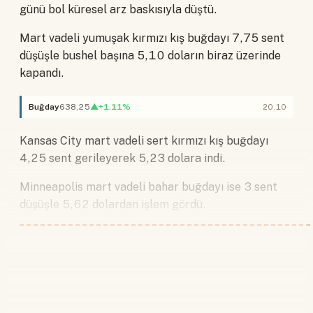
günü bol küresel arz baskısıyla düştü.
Mart vadeli yumuşak kırmızı kış buğdayı 7,75 sent
düşüşle bushel başına 5,10 doların biraz üzerinde
kapandı.
Buğday
638,25
▲+1.11%
20.10
Kansas City mart vadeli sert kırmızı kış buğdayı
4,25 sent gerileyerek 5,23 dolara indi.
Minneapolis mart vadeli bahar buğdayı ise 3 sent
düşüşle 5,62 dolardan işlem gördü.