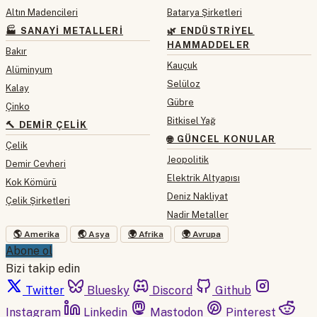
Altın Madencileri
Batarya Şirketleri
🏭 SANAYI METALLERI
🌿 ENDÜSTRIYEL
HAMMADDELER
Bakır
Kauçuk
Alüminyum
Selüloz
Kalay
Gübre
Çinko
Bitkisel Yağ
🔨 DEMIR ÇELIK
🌐 GÜNCEL KONULAR
Çelik
Jeopolitik
Demir Cevheri
Elektrik Altyapısı
Kok Kömürü
Deniz Nakliyat
Çelik Şirketleri
Nadir Metaller
🌎 Amerika
🌏 Asya
🌍 Afrika
🌍 Avrupa
Abone ol
Bizi takip edin
Twitter
Bluesky
Discord
Github
Instagram
Linkedin
Mastodon
Pinterest