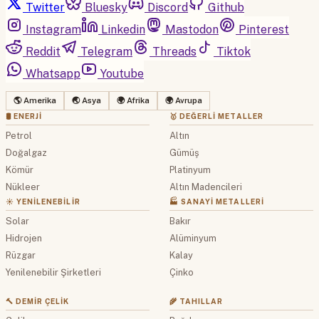
Twitter
Bluesky
Discord
Github
Instagram
Linkedin
Mastodon
Pinterest
Reddit
Telegram
Threads
Tiktok
Whatsapp
Youtube
🌎 Amerika
🌏 Asya
🌍 Afrika
🌍 Avrupa
🛢 ENERJI
🥇 DEĞERLI METALLER
Petrol
Altın
Doğalgaz
Gümüş
Kömür
Platinyum
Nükleer
Altın Madencileri
☀️ YENILENEBILIR
🏭 SANAYI METALLERI
Solar
Bakır
Hidrojen
Alüminyum
Rüzgar
Kalay
Yenilenebilir Şirketleri
Çinko
🔨 DEMIR ÇELIK
🌾 TAHILLAR