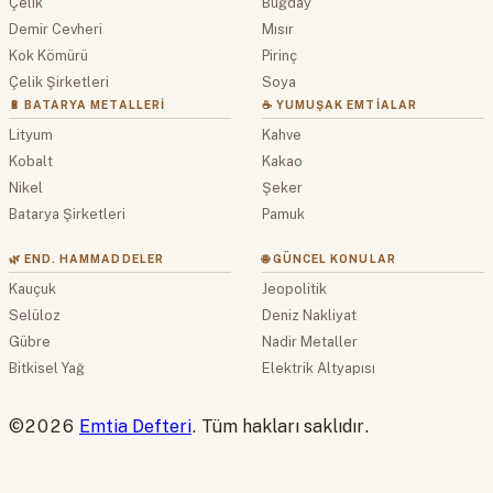
Çelik
Buğday
Demir Cevheri
Mısır
Kok Kömürü
Pirinç
Çelik Şirketleri
Soya
🔋 BATARYA METALLERI
☕ YUMUŞAK EMTIALAR
Lityum
Kahve
Kobalt
Kakao
Nikel
Şeker
Batarya Şirketleri
Pamuk
🌿 END. HAMMADDELER
🌐 GÜNCEL KONULAR
Kauçuk
Jeopolitik
Selüloz
Deniz Nakliyat
Gübre
Nadir Metaller
Bitkisel Yağ
Elektrik Altyapısı
©2026
Emtia Defteri
. Tüm hakları saklıdır.