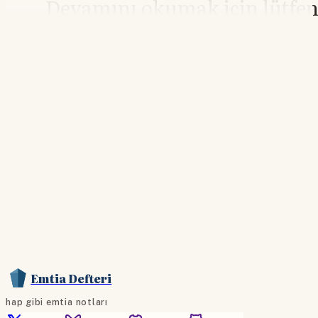
Devamını okumak için lütfe
giriş yapın
Hesabınız yoksa lütfen abone olun.
Hemen Abone Ol
Hesabınız var mı?
Giriş
Emtia Defteri
hap gibi emtia notları