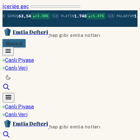
İçeriğe geç
•
•
63,54
1.748
1.37
🇧 GÜMÜŞ
▲+3.30%
🇬🇧 PLATIN
▲+1.47%
🇬🇧 PALADYUM
Emtia Defteri
hap gibi emtia notları
Abone ol
Canlı Piyasa
Canlı Veri
Canlı Piyasa
Canlı Veri
Emtia Defteri
hap gibi emtia notları