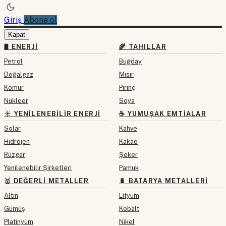
Giriş
Abone ol
Kapat
🛢 ENERJI
🌾 TAHILLAR
Petrol
Buğday
Doğalgaz
Mısır
Kömür
Pirinç
Nükleer
Soya
☀️ YENILENEBILIR ENERJI
☕ YUMUŞAK EMTIALAR
Solar
Kahve
Hidrojen
Kakao
Rüzgar
Şeker
Yenilenebilir Şirketleri
Pamuk
🥇 DEĞERLI METALLER
🔋 BATARYA METALLERI
Altın
Lityum
Gümüş
Kobalt
Platinyum
Nikel