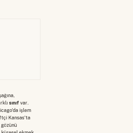
şağına,
arklı
sınıf
var.
hicago'da işlem
iftçi Kansas'ta
r gözünü
a küresel ekmek