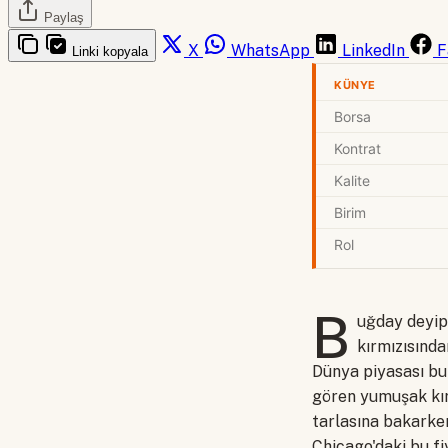
Paylaş
X
WhatsApp
LinkedIn
F
Linki kopyala
KÜNYE
Borsa
Kontrat
Kalite
Birim
Rol
B
uğday deyip
kırmızısında
Dünya piyasası bu 
gören yumuşak kır
tarlasına bakarken
Chicago'daki bu f