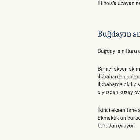
Illinois'a uzayan 
Buğdayın sı
Buğdayı sınıflara 
Birinci eksen eki
ilkbaharda canlan
ilkbaharda ekilip 
o yüzden kuzey ova
İkinci eksen tane 
Ekmeklik un burad
buradan çıkıyor.