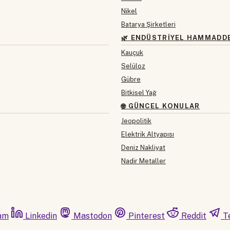
Nikel
Batarya Şirketleri
🌿 ENDÜSTRIYEL HAMMADD
Kauçuk
Selüloz
Gübre
Bitkisel Yağ
🌐 GÜNCEL KONULAR
Jeopolitik
Elektrik Altyapısı
Deniz Nakliyat
Nadir Metaller
am
Linkedin
Mastodon
Pinterest
Reddit
T