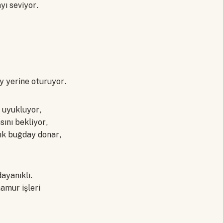
yı seviyor.
ey yerine oturuyor.
 uyukluyor,
ını bekliyor,
lık buğday donar,
ayanıklı.
amur işleri