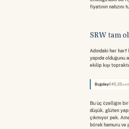
fiyatının nabzını 
SRW tam ol
Adındaki her harf
yapıda olduğunu an
ekilip kışı toprakt
Buğday
645,25
cen
Bu üç özelliğin bi
düşük, glüten yap
çıkmıyor pek. Ama 
börek hamuru ve p