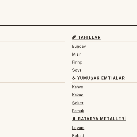
🌾 TAHILLAR
Buğday
Mısır
Pirinç
Soya
☕ YUMUŞAK EMTIALAR
Kahve
Kakao
Şeker
Pamuk
🔋 BATARYA METALLERI
Lityum
Kobalt