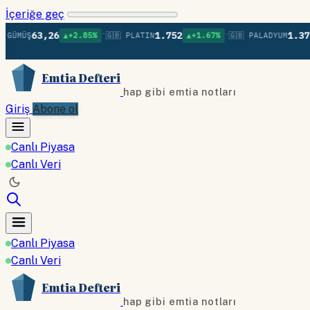
İçeriğe geç
•
•
63,26
1.752
1.376
ÜŞ
▲+2.85%
🇬🇧 PLATIN
▲+1.67%
🇬🇧 PALADYUM
▲+0
Emtia Defteri
hap gibi emtia notları
Giriş
Abone ol
Canlı Piyasa
Canlı Veri
Canlı Piyasa
Canlı Veri
Emtia Defteri
hap gibi emtia notları