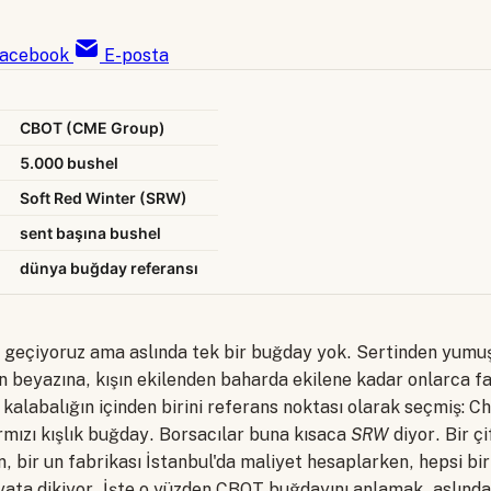
acebook
E-posta
CBOT (CME Group)
5.000 bushel
Soft Red Winter (SRW)
sent başına bushel
dünya buğday referansı
 geçiyoruz ama aslında tek bir buğday yok. Sertinden yumu
n beyazına, kışın ekilenden baharda ekilene kadar onlarca f
kalabalığın içinden birini referans noktası olarak seçmiş: C
mızı kışlık buğday. Borsacılar buna kısaca
SRW
diyor. Bir ç
, bir un fabrikası İstanbul'da maliyet hesaplarken, hepsi bi
iyata dikiyor. İşte o yüzden CBOT buğdayını anlamak, aslınd