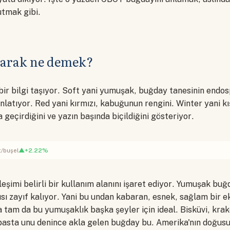
tutmak gibi.
arak ne demek?
 bir bilgi taşıyor. Soft yani yumuşak, buğday tanesinin end
latıyor. Red yani kırmızı, kabuğunun rengini. Winter yani k
a geçirdiğini ve yazın başında biçildiğini gösteriyor.
▲+2.22%
t/buşel
rleşimi belirli bir kullanım alanını işaret ediyor. Yumuşak buğ
ısı zayıf kalıyor. Yani bu undan kabaran, esnek, sağlam bir
tam da bu yumuşaklık başka şeyler için ideal. Bisküvi, krak
asta unu denince akla gelen buğday bu. Amerika'nın doğusu