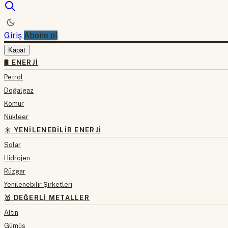
Giriş
Abone ol
Kapat
🛢 ENERJI
Petrol
Doğalgaz
Kömür
Nükleer
☀️ YENILENEBILIR ENERJI
Solar
Hidrojen
Rüzgar
Yenilenebilir Şirketleri
🥇 DEĞERLI METALLER
Altın
Gümüş