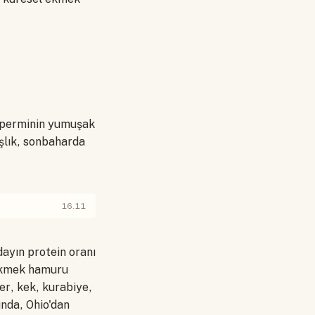
osperminin yumuşak
ışlık, sonbaharda
16.11
dayın protein oranı
 ekmek hamuru
er, kek, kurabiye,
nda, Ohio'dan