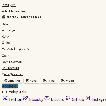
Platinyum
Altın Madencileri
🏭 SANAYI METALLERI
Bakır
Alüminyum
Kalay
Çinko
🔨 DEMIR ÇELIK
Çelik
Demir Cevheri
Kok Kömürü
Çelik Şirketleri
🌎 Amerika
🌏 Asya
🌍 Afrika
🌍 Avrupa
Abone ol
Bizi takip edin
Twitter
Bluesky
Discord
Github
Instagr