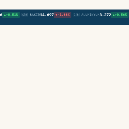
•
•
•
14.697
3.272
.51%
🇬🇧 BAKIR
▼-1.66%
🇬🇧 ALÜMINYUM
▲+0.56%
🇬🇧 