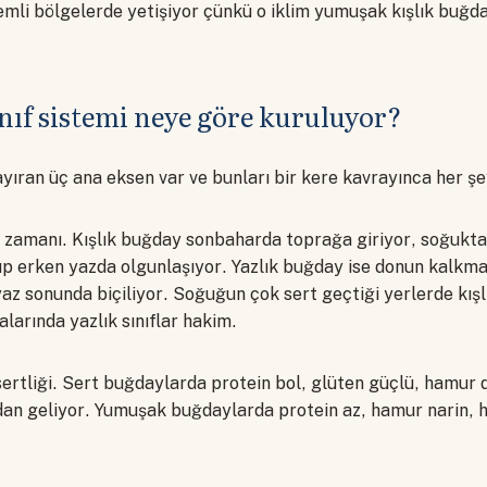
nemli bölgelerde yetişiyor çünkü o iklim yumuşak kışlık buğda
nıf sistemi neye göre kuruluyor?
ayıran üç ana eksen var ve bunları bir kere kavrayınca her ş
m zamanı. Kışlık buğday sonbaharda toprağa giriyor, soğukta
ıp erken yazda olgunlaşıyor. Yazlık buğday ise donun kalkmas
yaz sonunda biçiliyor. Soğuğun çok sert geçtiği yerlerde kış
larında yazlık sınıflar hakim.
sertliği. Sert buğdaylarda protein bol, glüten güçlü, hamur d
an geliyor. Yumuşak buğdaylarda protein az, hamur narin, h