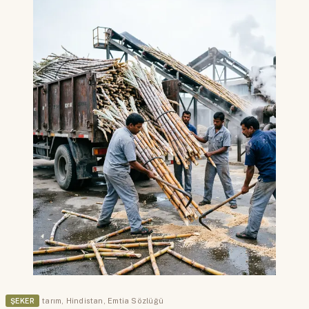
ŞEKER
tarım
,
Hindistan
,
Emtia Sözlüğü