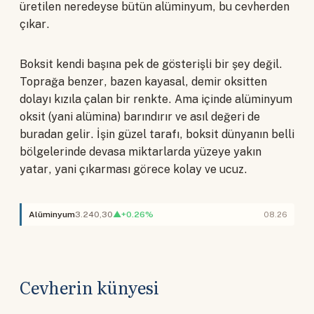
üretilen neredeyse bütün alüminyum, bu cevherden
çıkar.
Boksit kendi başına pek de gösterişli bir şey değil.
Toprağa benzer, bazen kayasal, demir oksitten
dolayı kızıla çalan bir renkte. Ama içinde alüminyum
oksit (yani alümina) barındırır ve asıl değeri de
buradan gelir. İşin güzel tarafı, boksit dünyanın belli
bölgelerinde devasa miktarlarda yüzeye yakın
yatar, yani çıkarması görece kolay ve ucuz.
Alüminyum
3.240,30
▲+0.26%
08.26
Cevherin künyesi