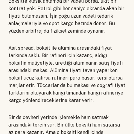
Boksitte klasik anlamda bir vadeli borsa, likit bir
kontrat yok. Petrol gibi her saniye ekranda akan bir
fiyatı bulamazsın. İşin çoğu uzun vadeli tedarik
anlaşmalarıyla ve spot kargo bazında döner. Bu
yüzden arbitraj da fiziksel zeminde oynanır.
Asıl spread, boksit ile alümina arasındaki fiyat
farkında saklı. Bir rafineri için kazanç, aldığı
boksitin maliyetiyle, ürettiği alüminanın satış fiyatı
arasındaki makas. Alümina fiyatı tavan yaparken
boksit ucuz kalırsa rafineri para basar, tersi olursa
marjlar erir. Tüccarlar da bu makası ve coğrafi fiyat
farklarını okuyarak hangi limandan hangi rafineriye
kargo yönlendireceklerine karar verir.
Bir de cevheri yerinde işlemekle ham satmak
arasındaki tercih var. Bir ülke boksiti ham satarsa
az para kazanır. Ama o boksiti kendi içinde