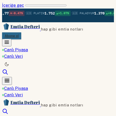
İçeriğe geç
•
•
•
1.752
1.370
.47%
🇬🇧 PLATIN
▲+1.07%
🇬🇧 PALADYUM
▲+0.60%
🇬🇧 B
Emtia Defteri
hap gibi emtia notları
Abone ol
Canlı Piyasa
Canlı Veri
Canlı Piyasa
Canlı Veri
Emtia Defteri
hap gibi emtia notları