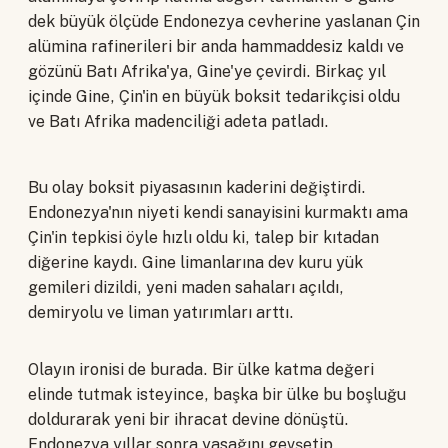
dek büyük ölçüde Endonezya cevherine yaslanan Çin
alümina rafinerileri bir anda hammaddesiz kaldı ve
gözünü Batı Afrika'ya, Gine'ye çevirdi. Birkaç yıl
içinde Gine, Çin'in en büyük boksit tedarikçisi oldu
ve Batı Afrika madenciliği adeta patladı.
Bu olay boksit piyasasının kaderini değiştirdi.
Endonezya'nın niyeti kendi sanayisini kurmaktı ama
Çin'in tepkisi öyle hızlı oldu ki, talep bir kıtadan
diğerine kaydı. Gine limanlarına dev kuru yük
gemileri dizildi, yeni maden sahaları açıldı,
demiryolu ve liman yatırımları arttı.
Olayın ironisi de burada. Bir ülke katma değeri
elinde tutmak isteyince, başka bir ülke bu boşluğu
doldurarak yeni bir ihracat devine dönüştü.
Endonezya yıllar sonra yasağını gevşetip