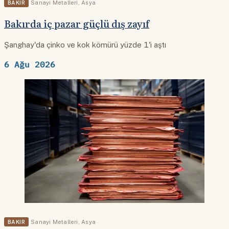
BAKIR
Sanayi Metalleri
,
Asya
Bakırda iç pazar güçlü dış zayıf
Şanghay'da çinko ve kok kömürü yüzde 1'i aştı
6 Ağu 2026
BAKIR
Sanayi Metalleri
,
Asya