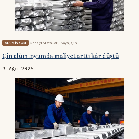
ALÜMINYUM
Sanayi Metalleri
,
Asya
,
Çin
Çin alüminyumda maliyet arttı kâr düştü
3 Ağu 2026