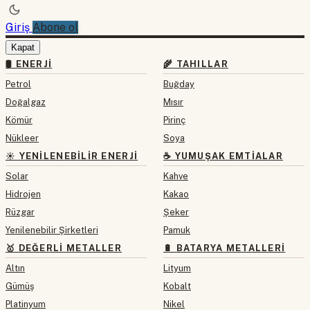
Giriş
Abone ol
Kapat
🛢 ENERJI
🌾 TAHILLAR
Petrol
Buğday
Doğalgaz
Mısır
Kömür
Pirinç
Nükleer
Soya
☀️ YENILENEBILIR ENERJI
☕ YUMUŞAK EMTIALAR
Solar
Kahve
Hidrojen
Kakao
Rüzgar
Şeker
Yenilenebilir Şirketleri
Pamuk
🥇 DEĞERLI METALLER
🔋 BATARYA METALLERI
Altın
Lityum
Gümüş
Kobalt
Platinyum
Nikel