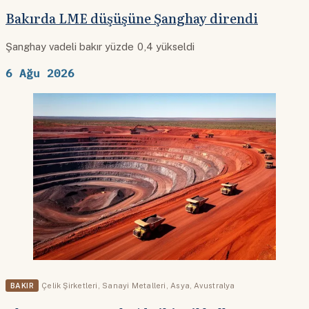
Bakırda LME düşüşüne Şanghay direndi
Şanghay vadeli bakır yüzde 0,4 yükseldi
6 Ağu 2026
BAKIR
Çelik Şirketleri
,
Sanayi Metalleri
,
Asya
,
Avustralya