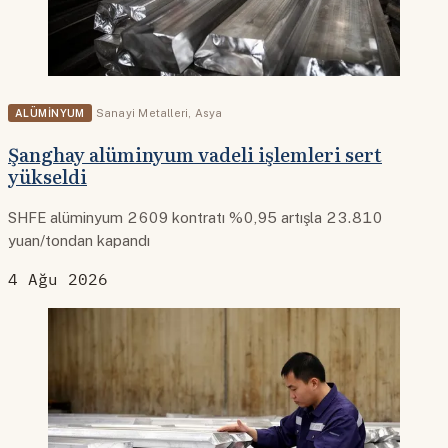
ALÜMINYUM
Sanayi Metalleri
,
Asya
Şanghay alüminyum vadeli işlemleri sert
yükseldi
SHFE alüminyum 2609 kontratı %0,95 artışla 23.810
yuan/tondan kapandı
4 Ağu 2026