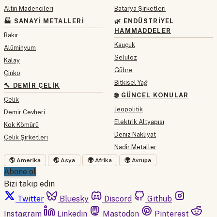
Altın Madencileri
Batarya Şirketleri
🏭 SANAYI METALLERI
🌿 ENDÜSTRIYEL
HAMMADDELER
Bakır
Kauçuk
Alüminyum
Selüloz
Kalay
Gübre
Çinko
Bitkisel Yağ
🔨 DEMIR ÇELIK
🌐 GÜNCEL KONULAR
Çelik
Jeopolitik
Demir Cevheri
Elektrik Altyapısı
Kok Kömürü
Deniz Nakliyat
Çelik Şirketleri
Nadir Metaller
🌎 Amerika
🌏 Asya
🌍 Afrika
🌍 Avrupa
Abone ol
Bizi takip edin
Twitter
Bluesky
Discord
Github
Instagram
Linkedin
Mastodon
Pinterest