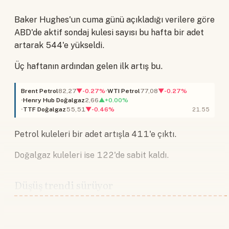
Baker Hughes'un cuma günü açıkladığı verilere göre
ABD'de aktif sondaj kulesi sayısı bu hafta bir adet
artarak 544'e yükseldi.
Üç haftanın ardından gelen ilk artış bu.
Brent Petrol
82,27
▼-0.27%
WTI Petrol
77,08
▼-0.27%
Henry Hub Doğalgaz
2,66
▲+0.00%
TTF Doğalgaz
55,51
▼-0.46%
21.55
Petrol kuleleri bir adet artışla 411'e çıktı.
Doğalgaz kuleleri ise 122'de sabit kaldı.
Düşüş trendi sürüyor