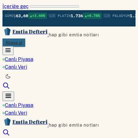
İçeriğe geç
•
•
63,60
1.736
1.379
 GÜMÜŞ
▲+3.40%
🇬🇧 PLATIN
▲+0.78%
🇬🇧 PALADYUM
Emtia Defteri
hap gibi emtia notları
Abone ol
Canlı Piyasa
Canlı Veri
Canlı Piyasa
Canlı Veri
Emtia Defteri
hap gibi emtia notları