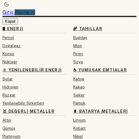
Giriş
Abone ol
Kapat
🛢 ENERJI
🌾 TAHILLAR
Petrol
Buğday
Doğalgaz
Mısır
Kömür
Pirinç
Nükleer
Soya
☀️ YENILENEBILIR ENERJI
☕ YUMUŞAK EMTIALAR
Solar
Kahve
Hidrojen
Kakao
Rüzgar
Şeker
Yenilenebilir Şirketleri
Pamuk
🥇 DEĞERLI METALLER
🔋 BATARYA METALLERI
Altın
Lityum
Gümüş
Kobalt
Platinyum
Nikel