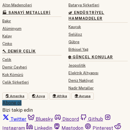
Altın Madencileri
Batarya Şirketleri
🏭 SANAYI METALLERI
🌿 ENDÜSTRIYEL
HAMMADDELER
Bakır
Kauçuk
Alüminyum
Selüloz
Kalay
Gübre
Çinko
Bitkisel Yağ
🔨 DEMIR ÇELIK
🌐 GÜNCEL KONULAR
Çelik
Jeopolitik
Demir Cevheri
Elektrik Altyapısı
Kok Kömürü
Deniz Nakliyat
Çelik Şirketleri
Nadir Metaller
🌎 Amerika
🌏 Asya
🌍 Afrika
🌍 Avrupa
Abone ol
Bizi takip edin
Twitter
Bluesky
Discord
Github
Instagram
Linkedin
Mastodon
Pinterest