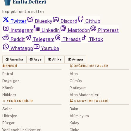
Emtia Defteri
hap gibi emtia notları
Twitter
Bluesky
Discord
Github
Instagram
Linkedin
Mastodon
Pinterest
Reddit
Telegram
Threads
Tiktok
Whatsapp
Youtube
🌎 Amerika
🌏 Asya
🌍 Afrika
🌍 Avrupa
🛢 ENERJI
🥇 DEĞERLI METALLER
Petrol
Altın
Doğalgaz
Gümüş
Kömür
Platinyum
Nükleer
Altın Madencileri
☀️ YENILENEBILIR
🏭 SANAYI METALLERI
Solar
Bakır
Hidrojen
Alüminyum
Rüzgar
Kalay
Yenilenebilir Şirketleri
Çinko