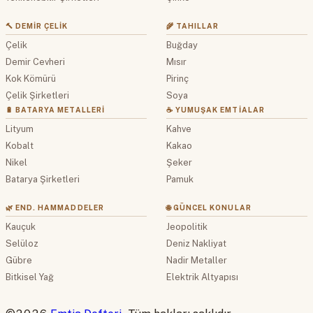
🔨 DEMIR ÇELIK
🌾 TAHILLAR
Çelik
Buğday
Demir Cevheri
Mısır
Kok Kömürü
Pirinç
Çelik Şirketleri
Soya
🔋 BATARYA METALLERI
☕ YUMUŞAK EMTIALAR
Lityum
Kahve
Kobalt
Kakao
Nikel
Şeker
Batarya Şirketleri
Pamuk
🌿 END. HAMMADDELER
🌐 GÜNCEL KONULAR
Kauçuk
Jeopolitik
Selüloz
Deniz Nakliyat
Gübre
Nadir Metaller
Bitkisel Yağ
Elektrik Altyapısı