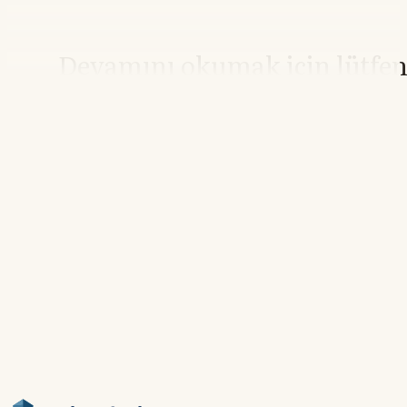
Devamını okumak için lütfe
giriş yapın
Hesabınız yoksa lütfen abone olun.
Hemen Abone Ol
Hesabınız var mı?
Giriş