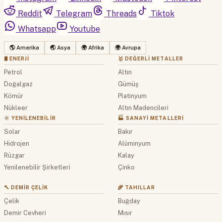
Reddit
Telegram
Threads
Tiktok
Whatsapp
Youtube
🌎 Amerika
🌏 Asya
🌍 Afrika
🌍 Avrupa
🛢 ENERJI
🥇 DEĞERLI METALLER
Petrol
Altın
Doğalgaz
Gümüş
Kömür
Platinyum
Nükleer
Altın Madencileri
☀️ YENILENEBILIR
🏭 SANAYI METALLERI
Solar
Bakır
Hidrojen
Alüminyum
Rüzgar
Kalay
Yenilenebilir Şirketleri
Çinko
🔨 DEMIR ÇELIK
🌾 TAHILLAR
Çelik
Buğday
Demir Cevheri
Mısır