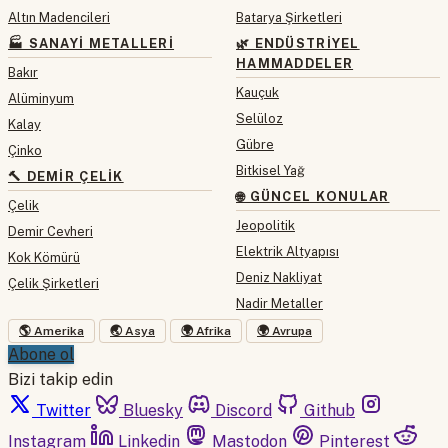
Altın Madencileri
Batarya Şirketleri
🏭 SANAYI METALLERI
🌿 ENDÜSTRIYEL
HAMMADDELER
Bakır
Kauçuk
Alüminyum
Selüloz
Kalay
Gübre
Çinko
Bitkisel Yağ
🔨 DEMIR ÇELIK
🌐 GÜNCEL KONULAR
Çelik
Jeopolitik
Demir Cevheri
Elektrik Altyapısı
Kok Kömürü
Deniz Nakliyat
Çelik Şirketleri
Nadir Metaller
🌎 Amerika
🌏 Asya
🌍 Afrika
🌍 Avrupa
Abone ol
Bizi takip edin
Twitter
Bluesky
Discord
Github
Instagram
Linkedin
Mastodon
Pinterest