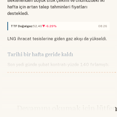
Beklenenden büyük stok çekimi ve önümüzdeki iki
hafta için artan talep tahminleri fiyatları
destekledi.
TTF Doğalgaz
52,40
▼-6.29%
08.26
LNG ihracat tesislerine giden gaz akışı da yükseldi.
Tarihi bir hafta geride kaldı
Son yedi günde şubat kontratı yüzde 140 fırlamıştı.
Devamını okumak için lütfe
giriş yapın