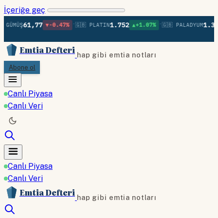
İçeriğe geç
•
•
61,77
1.752
1.370
 GÜMÜŞ
▼-0.47%
🇬🇧 PLATIN
▲+1.07%
🇬🇧 PALADYUM
Emtia Defteri
hap gibi emtia notları
Abone ol
Canlı Piyasa
Canlı Veri
Canlı Piyasa
Canlı Veri
Emtia Defteri
hap gibi emtia notları