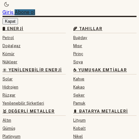
Giriş
Abone ol
Kapat
🛢 ENERJI
🌾 TAHILLAR
Petrol
Buğday
Doğalgaz
Mısır
Kömür
Pirinç
Nükleer
Soya
☀️ YENILENEBILIR ENERJI
☕ YUMUŞAK EMTIALAR
Solar
Kahve
Hidrojen
Kakao
Rüzgar
Şeker
Yenilenebilir Şirketleri
Pamuk
🥇 DEĞERLI METALLER
🔋 BATARYA METALLERI
Altın
Lityum
Gümüş
Kobalt
Platinyum
Nikel