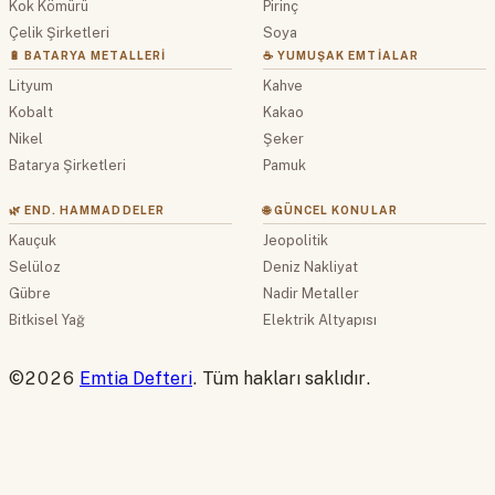
Kok Kömürü
Pirinç
Çelik Şirketleri
Soya
🔋 BATARYA METALLERI
☕ YUMUŞAK EMTIALAR
Lityum
Kahve
Kobalt
Kakao
Nikel
Şeker
Batarya Şirketleri
Pamuk
🌿 END. HAMMADDELER
🌐 GÜNCEL KONULAR
Kauçuk
Jeopolitik
Selüloz
Deniz Nakliyat
Gübre
Nadir Metaller
Bitkisel Yağ
Elektrik Altyapısı
©2026
Emtia Defteri
. Tüm hakları saklıdır.