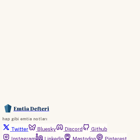
Hesabınız yoksa lütfen abone olun.
Hemen Abone Ol
Hesabınız var mı?
Giriş
Emtia Defteri
hap gibi emtia notları
Twitter
Bluesky
Discord
Github
Instagram
Linkedin
Mastodon
Pinterest