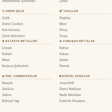
Yenilenebilir Şirketleri
Çinko
🔨 DEMIR ÇELIK
🌾 TAHILLAR
Çelik
Buğday
Demir Cevheri
Mısır
Kok Kömürü
Pirinç
Çelik Şirketleri
Soya
🔋 BATARYA METALLERI
☕ YUMUŞAK EMTIALAR
Lityum
Kahve
Kobalt
Kakao
Nikel
Şeker
Batarya Şirketleri
Pamuk
🌿 END. HAMMADDELER
🌐 GÜNCEL KONULAR
Kauçuk
Jeopolitik
Selüloz
Deniz Nakliyat
Gübre
Nadir Metaller
Bitkisel Yağ
Elektrik Altyapısı