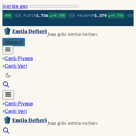
İçeriğe geç
•
•
•
1.736
1.379
.40%
🇬🇧 PLATIN
▲+0.78%
🇬🇧 PALADYUM
▲+0.75%
🇬🇧 B
Emtia Defteri
hap gibi emtia notları
Abone ol
Canlı Piyasa
Canlı Veri
Canlı Piyasa
Canlı Veri
Emtia Defteri
hap gibi emtia notları