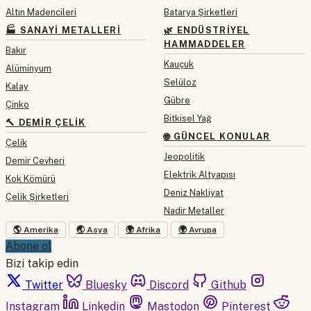
Altın Madencileri
Batarya Şirketleri
🏭 SANAYI METALLERI
🌿 ENDÜSTRIYEL
HAMMADDELER
Bakır
Kauçuk
Alüminyum
Selüloz
Kalay
Gübre
Çinko
Bitkisel Yağ
🔨 DEMIR ÇELIK
🌐 GÜNCEL KONULAR
Çelik
Jeopolitik
Demir Cevheri
Elektrik Altyapısı
Kok Kömürü
Deniz Nakliyat
Çelik Şirketleri
Nadir Metaller
🌎 Amerika
🌏 Asya
🌍 Afrika
🌍 Avrupa
Abone ol
Bizi takip edin
Twitter
Bluesky
Discord
Github
Instagram
Linkedin
Mastodon
Pinterest