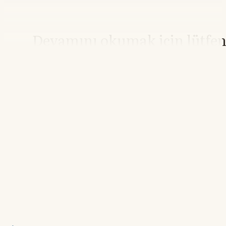
Devamını okumak için lütfe
giriş yapın
Hesabınız yoksa lütfen abone olun.
Hemen Abone Ol
Hesabınız var mı?
Giriş