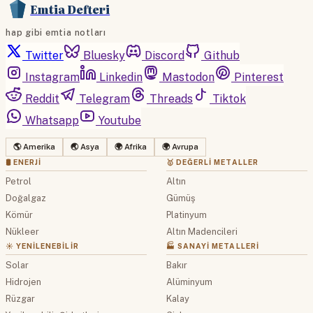
Emtia Defteri
hap gibi emtia notları
Twitter
Bluesky
Discord
Github
Instagram
Linkedin
Mastodon
Pinterest
Reddit
Telegram
Threads
Tiktok
Whatsapp
Youtube
🌎 Amerika
🌏 Asya
🌍 Afrika
🌍 Avrupa
🛢 ENERJI
🥇 DEĞERLI METALLER
Petrol
Altın
Doğalgaz
Gümüş
Kömür
Platinyum
Nükleer
Altın Madencileri
☀️ YENILENEBILIR
🏭 SANAYI METALLERI
Solar
Bakır
Hidrojen
Alüminyum
Rüzgar
Kalay