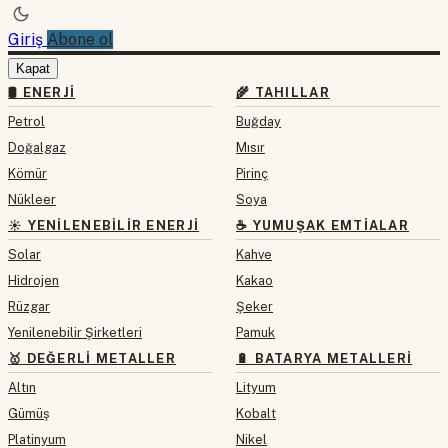
Giriş
Abone ol
Kapat
🛢 ENERJI
🌾 TAHILLAR
Petrol
Buğday
Doğalgaz
Mısır
Kömür
Pirinç
Nükleer
Soya
☀️ YENILENEBILIR ENERJI
☕ YUMUŞAK EMTIALAR
Solar
Kahve
Hidrojen
Kakao
Rüzgar
Şeker
Yenilenebilir Şirketleri
Pamuk
🥇 DEĞERLI METALLER
🔋 BATARYA METALLERI
Altın
Lityum
Gümüş
Kobalt
Platinyum
Nikel