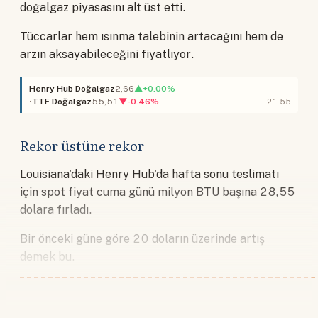
doğalgaz piyasasını alt üst etti.
Tüccarlar hem ısınma talebinin artacağını hem de
arzın aksayabileceğini fiyatlıyor.
Henry Hub Doğalgaz
2,66
▲+0.00%
TTF Doğalgaz
55,51
▼-0.46%
21.55
Rekor üstüne rekor
Louisiana'daki Henry Hub'da hafta sonu teslimatı
için spot fiyat cuma günü milyon BTU başına 28,55
dolara fırladı.
Bir önceki güne göre 20 doların üzerinde artış
demek bu.