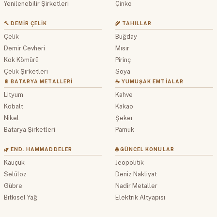
Yenilenebilir Şirketleri
Çinko
🔨 DEMIR ÇELIK
🌾 TAHILLAR
Çelik
Buğday
Demir Cevheri
Mısır
Kok Kömürü
Pirinç
Çelik Şirketleri
Soya
🔋 BATARYA METALLERI
☕ YUMUŞAK EMTIALAR
Lityum
Kahve
Kobalt
Kakao
Nikel
Şeker
Batarya Şirketleri
Pamuk
🌿 END. HAMMADDELER
🌐 GÜNCEL KONULAR
Kauçuk
Jeopolitik
Selüloz
Deniz Nakliyat
Gübre
Nadir Metaller
Bitkisel Yağ
Elektrik Altyapısı