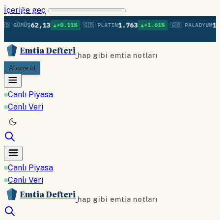
İçeriğe geç
•
•
62,13
1.763
1.3
🇧 GÜMÜŞ
▲+0.11%
🇬🇧 PLATIN
▲+1.61%
🇬🇧 PALADYUM
Emtia Defteri
hap gibi emtia notları
Abone ol
Canlı Piyasa
Canlı Veri
Canlı Piyasa
Canlı Veri
Emtia Defteri
hap gibi emtia notları