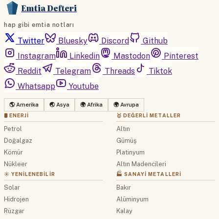
Emtia Defteri
hap gibi emtia notları
Twitter
Bluesky
Discord
Github
Instagram
Linkedin
Mastodon
Pinterest
Reddit
Telegram
Threads
Tiktok
Whatsapp
Youtube
🌎 Amerika
🌏 Asya
🌍 Afrika
🌍 Avrupa
🛢 ENERJI
🥇 DEĞERLI METALLER
Petrol
Altın
Doğalgaz
Gümüş
Kömür
Platinyum
Nükleer
Altın Madencileri
☀️ YENILENEBILIR
🏭 SANAYI METALLERI
Solar
Bakır
Hidrojen
Alüminyum
Rüzgar
Kalay