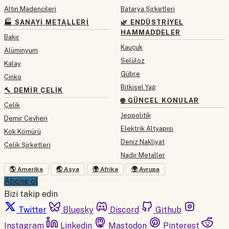
Altın Madencileri
Batarya Şirketleri
🏭 SANAYI METALLERI
🌿 ENDÜSTRIYEL
HAMMADDELER
Bakır
Kauçuk
Alüminyum
Selüloz
Kalay
Gübre
Çinko
Bitkisel Yağ
🔨 DEMIR ÇELIK
🌐 GÜNCEL KONULAR
Çelik
Jeopolitik
Demir Cevheri
Elektrik Altyapısı
Kok Kömürü
Deniz Nakliyat
Çelik Şirketleri
Nadir Metaller
🌎 Amerika
🌏 Asya
🌍 Afrika
🌍 Avrupa
Abone ol
Bizi takip edin
Twitter
Bluesky
Discord
Github
Instagram
Linkedin
Mastodon
Pinterest