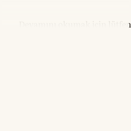
Devamını okumak için lütfe
giriş yapın
Hesabınız yoksa lütfen abone olun.
Hemen Abone Ol
Hesabınız var mı?
Giriş