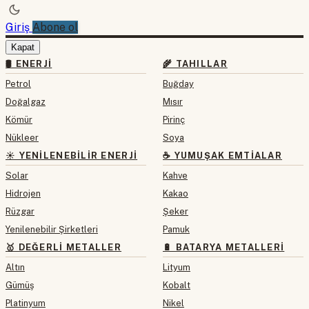
Giriş
Abone ol
Kapat
🛢 ENERJI
🌾 TAHILLAR
Petrol
Buğday
Doğalgaz
Mısır
Kömür
Pirinç
Nükleer
Soya
☀️ YENILENEBILIR ENERJI
☕ YUMUŞAK EMTIALAR
Solar
Kahve
Hidrojen
Kakao
Rüzgar
Şeker
Yenilenebilir Şirketleri
Pamuk
🥇 DEĞERLI METALLER
🔋 BATARYA METALLERI
Altın
Lityum
Gümüş
Kobalt
Platinyum
Nikel