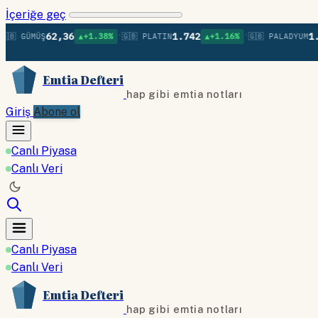
İçeriğe geç
•
•
62,36
1.742
1.370
 GÜMÜŞ
▲+1.38%
🇬🇧 PLATIN
▲+1.16%
🇬🇧 PALADYUM
Emtia Defteri
hap gibi emtia notları
Giriş
Abone ol
Canlı Piyasa
Canlı Veri
Canlı Piyasa
Canlı Veri
Emtia Defteri
hap gibi emtia notları