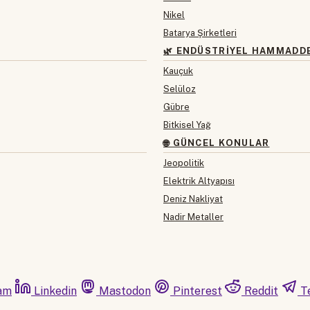
Nikel
Batarya Şirketleri
🌿 ENDÜSTRIYEL HAMMADD
Kauçuk
Selüloz
Gübre
Bitkisel Yağ
🌐 GÜNCEL KONULAR
Jeopolitik
Elektrik Altyapısı
Deniz Nakliyat
Nadir Metaller
am
Linkedin
Mastodon
Pinterest
Reddit
T