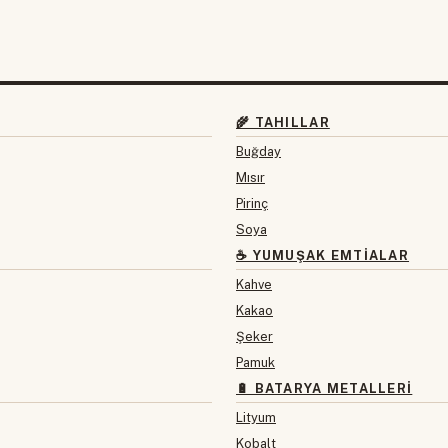
🌾 TAHILLAR
Buğday
Mısır
Pirinç
Soya
☕ YUMUŞAK EMTIALAR
Kahve
Kakao
Şeker
Pamuk
🔋 BATARYA METALLERI
Lityum
Kobalt