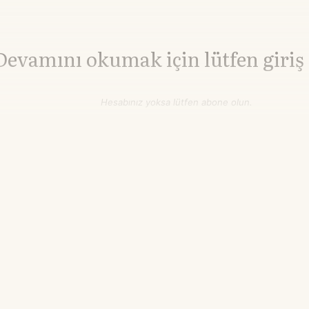
Devamını okumak için lütfen giriş
Hesabınız yoksa lütfen abone olun.
Hemen Abone Ol
Hesabınız var mı?
Giriş
TTF Doğalgaz
55,77
▲+6.42%
€/MWh
04.53