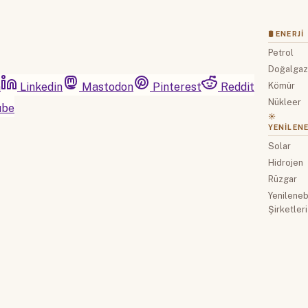
🛢 ENERJI
Petrol
Doğalga
m
Linkedin
Mastodon
Pinterest
Reddit
Kömür
Nükleer
ube
☀️
YENILENE
Solar
Hidrojen
Rüzgar
Yenilenebi
Şirketleri