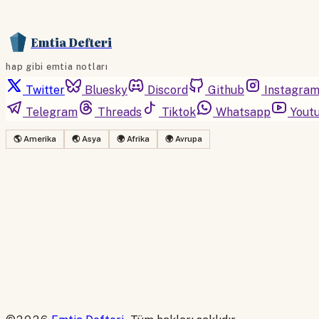
Emtia Defteri
hap gibi emtia notları
Twitter
Bluesky
Discord
Github
Instagra
Telegram
Threads
Tiktok
Whatsapp
Yout
🌎 Amerika
🌏 Asya
🌍 Afrika
🌍 Avrupa