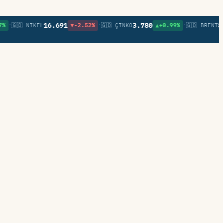
•
•
16.691
3.780
83,8
🇬🇧 NIKEL
▼-2.52%
🇬🇧 ÇINKO
▲+0.99%
🇬🇧 BRENT