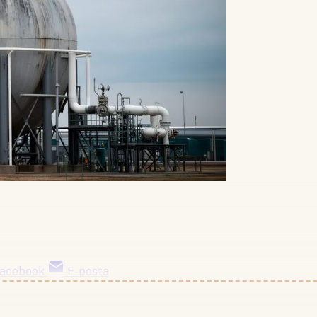
acebook
E-posta