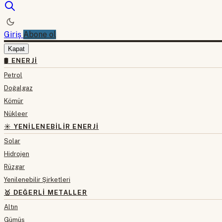
Giriş
Abone ol
Kapat
🛢 ENERJI
Petrol
Doğalgaz
Kömür
Nükleer
☀️ YENILENEBILIR ENERJI
Solar
Hidrojen
Rüzgar
Yenilenebilir Şirketleri
🥇 DEĞERLI METALLER
Altın
Gümüş