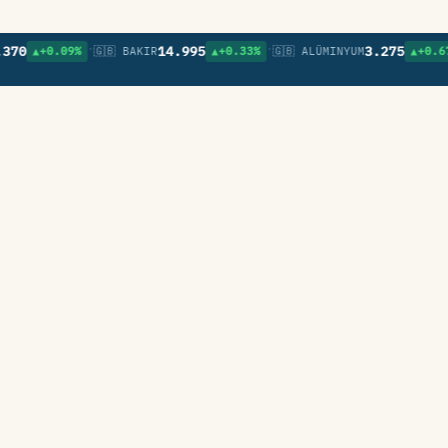
•
•
•
14.995
3.275
▲+0.09%
🇬🇧 BAKIR
▲+0.33%
🇬🇧 ALÜMINYUM
▲+0.67%