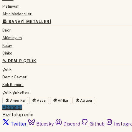
Platinyum
Altın Madencileri
🏭 SANAYI METALLERI
Bakır
Alüminyum
Kalay
Çinko
🔨 DEMIR ÇELIK
Çelik
Demir Cevheri
Kok Kömürü
Çelik Şirketleri
🌎 Amerika
🌏 Asya
🌍 Afrika
🌍 Avrupa
Abone ol
Bizi takip edin
Twitter
Bluesky
Discord
Github
Instagr