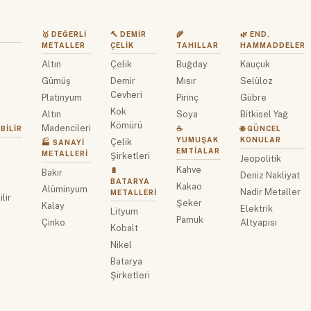
🥇 DEĞERLI
🔨 DEMIR
🌾
🌿 END.
METALLER
ÇELIK
TAHILLAR
HAMMADDELER
Altın
Çelik
Buğday
Kauçuk
z
Gümüş
Demir
Mısır
Selüloz
Cevheri
Platinyum
Pirinç
Gübre
Kok
Altın
Soya
Bitkisel Yağ
Kömürü
Madencileri
BILIR
☕
🌐 GÜNCEL
YUMUŞAK
KONULAR
Çelik
🏭 SANAYI
EMTIALAR
METALLERI
Şirketleri
Jeopolitik
Kahve
🔋
Bakır
Deniz Nakliyat
BATARYA
Kakao
Alüminyum
Nadir Metaller
METALLERI
lir
Şeker
Kalay
Elektrik
Lityum
Pamuk
Çinko
Altyapısı
Kobalt
Nikel
Batarya
Şirketleri