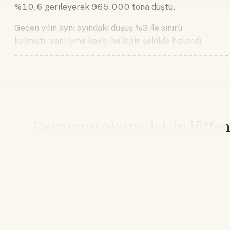
%10,6 gerileyerek 965.000 tona düştü.
Geçen yılın aynı ayındaki düşüş %3 ile sınırlı
kalmıştı, yani ivme kaybı belirgin şekilde hızlandı.
Devamını okumak için lütfe
giriş yapın
Hesabınız yoksa lütfen abone olun.
Hemen Abone Ol
Hesabınız var mı?
Giriş