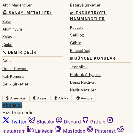
Altın Madencileri
Batarya Şirketleri
🏭 SANAYI METALLERI
🌿 ENDÜSTRIYEL
HAMMADDELER
Bakır
Kauçuk
Alüminyum
Selüloz
Kalay
Gübre
Çinko
Bitkisel Yağ
🔨 DEMIR ÇELIK
🌐 GÜNCEL KONULAR
Çelik
Jeopolitik
Demir Cevheri
Elektrik Altyapısı
Kok Kömürü
Deniz Nakliyat
Çelik Şirketleri
Nadir Metaller
🌎 Amerika
🌏 Asya
🌍 Afrika
🌍 Avrupa
Abone ol
Bizi takip edin
Twitter
Bluesky
Discord
Github
Instagram
Linkedin
Mastodon
Pinterest