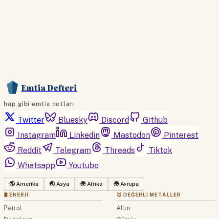
Emtia Defteri
hap gibi emtia notları
Twitter
Bluesky
Discord
Github
Instagram
Linkedin
Mastodon
Pinterest
Reddit
Telegram
Threads
Tiktok
Whatsapp
Youtube
🌎 Amerika
🌏 Asya
🌍 Afrika
🌍 Avrupa
🛢 ENERJI
🥇 DEĞERLI METALLER
Petrol
Altın