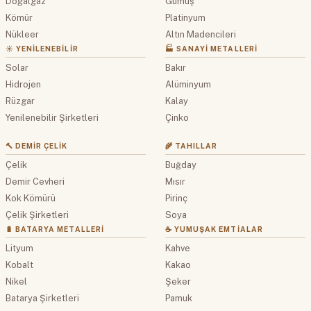
Doğalgaz
Gümüş
Kömür
Platinyum
Nükleer
Altın Madencileri
☀️ YENILENEBILIR
🏭 SANAYI METALLERI
Solar
Bakır
Hidrojen
Alüminyum
Rüzgar
Kalay
Yenilenebilir Şirketleri
Çinko
🔨 DEMIR ÇELIK
🌾 TAHILLAR
Çelik
Buğday
Demir Cevheri
Mısır
Kok Kömürü
Pirinç
Çelik Şirketleri
Soya
🔋 BATARYA METALLERI
☕ YUMUŞAK EMTIALAR
Lityum
Kahve
Kobalt
Kakao
Nikel
Şeker
Batarya Şirketleri
Pamuk