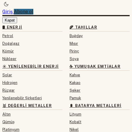
Giriş
Abone ol
Kapat
🛢 ENERJI
🌾 TAHILLAR
Petrol
Buğday
Doğalgaz
Mısır
Kömür
Pirinç
Nükleer
Soya
☀️ YENILENEBILIR ENERJI
☕ YUMUŞAK EMTIALAR
Solar
Kahve
Hidrojen
Kakao
Rüzgar
Şeker
Yenilenebilir Şirketleri
Pamuk
🥇 DEĞERLI METALLER
🔋 BATARYA METALLERI
Altın
Lityum
Gümüş
Kobalt
Platinyum
Nikel