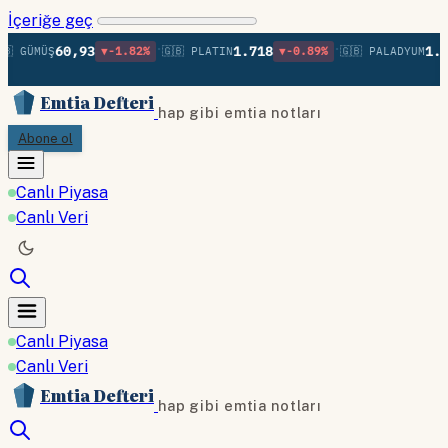
İçeriğe geç
•
•
60,93
1.718
1.36
 GÜMÜŞ
▼-1.82%
🇬🇧 PLATIN
▼-0.89%
🇬🇧 PALADYUM
Emtia Defteri
hap gibi emtia notları
Abone ol
Canlı Piyasa
Canlı Veri
Canlı Piyasa
Canlı Veri
Emtia Defteri
hap gibi emtia notları