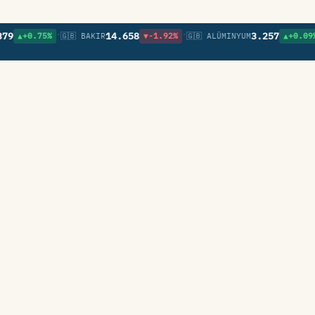
•
•
•
14.658
3.257
▲+0.75%
🇬🇧 BAKIR
▼-1.92%
🇬🇧 ALÜMINYUM
▲+0.09%
🇬