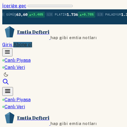
İçeriğe geç
•
•
63,60
1.736
1.379
GÜMÜŞ
▲+3.40%
🇬🇧 PLATIN
▲+0.78%
🇬🇧 PALADYUM
Emtia Defteri
hap gibi emtia notları
Giriş
Abone ol
Canlı Piyasa
Canlı Veri
Canlı Piyasa
Canlı Veri
Emtia Defteri
hap gibi emtia notları