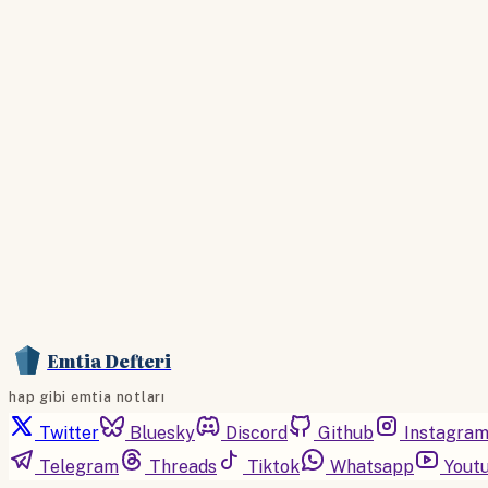
Emtia Defteri
hap gibi emtia notları
Twitter
Bluesky
Discord
Github
Instagra
Telegram
Threads
Tiktok
Whatsapp
Yout