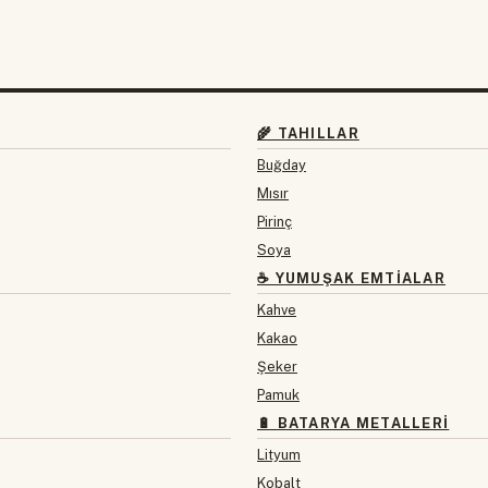
🌾 TAHILLAR
Buğday
Mısır
Pirinç
Soya
☕ YUMUŞAK EMTIALAR
Kahve
Kakao
Şeker
Pamuk
🔋 BATARYA METALLERI
Lityum
Kobalt