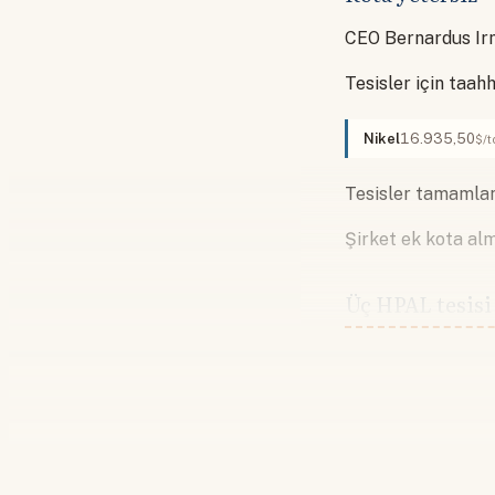
CEO Bernardus Ir
Tesisler için taah
Nikel
16.935,50
$/t
Tesisler tamamlan
Şirket ek kota al
Üç HPAL tesisi 