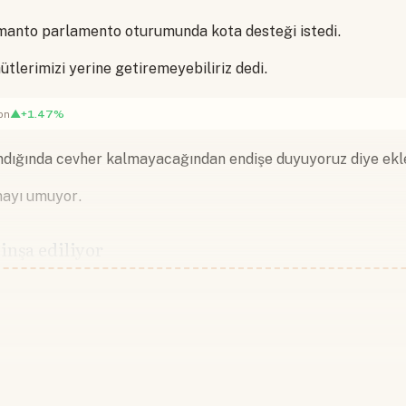
manto parlamento oturumunda kota desteği istedi.
hütlerimizi yerine getiremeyebiliriz dedi.
▲+1.47%
on
dığında cevher kalmayacağından endişe duyuyoruz diye ekl
mayı umuyor.
inşa ediliyor
Devamını okumak için lütfen giriş