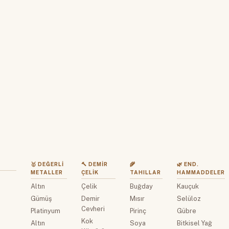
🥇 DEĞERLI
🔨 DEMIR
🌾
🌿 END.
METALLER
ÇELIK
TAHILLAR
HAMMADDELER
Altın
Çelik
Buğday
Kauçuk
z
Gümüş
Demir
Mısır
Selüloz
Cevheri
Platinyum
Pirinç
Gübre
Kok
Altın
Soya
Bitkisel Yağ