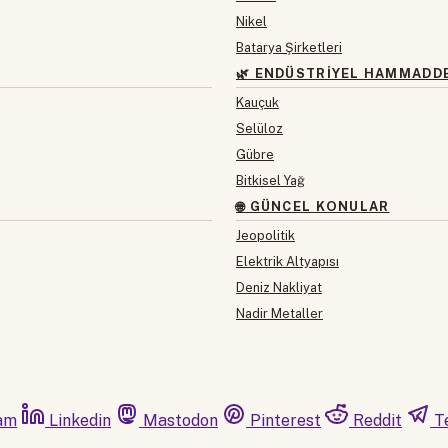
Nikel
Batarya Şirketleri
🌿 ENDÜSTRIYEL HAMMADD
Kauçuk
Selüloz
Gübre
Bitkisel Yağ
🌐 GÜNCEL KONULAR
Jeopolitik
Elektrik Altyapısı
Deniz Nakliyat
Nadir Metaller
am
Linkedin
Mastodon
Pinterest
Reddit
T