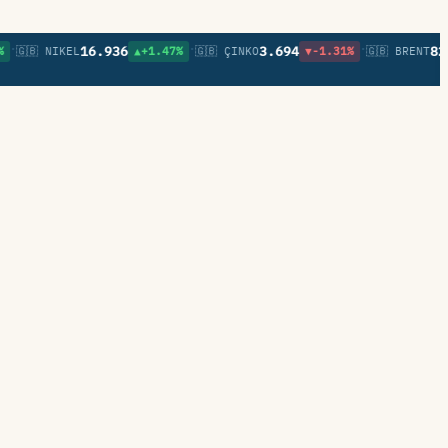
•
•
16.936
3.694
82,27
🇧 NIKEL
▲+1.47%
🇬🇧 ÇINKO
▼-1.31%
🇬🇧 BRENT