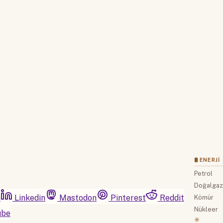
Hesabınız yoksa lütfen abone olun.
Hemen Abone Ol
Hesabınız var mı?
Giriş
🛢 ENERJI
Petrol
Doğalga
m
Linkedin
Mastodon
Pinterest
Reddit
Kömür
Nükleer
ube
☀️