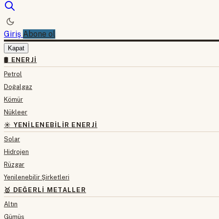
Giriş
Abone ol
Kapat
🛢 ENERJI
Petrol
Doğalgaz
Kömür
Nükleer
☀️ YENILENEBILIR ENERJI
Solar
Hidrojen
Rüzgar
Yenilenebilir Şirketleri
🥇 DEĞERLI METALLER
Altın
Gümüş