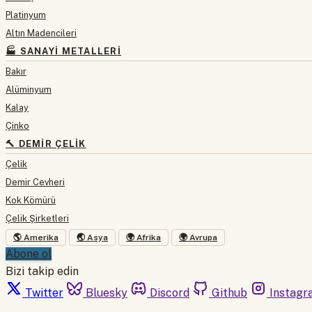
Platinyum
Altın Madencileri
🏭 SANAYI METALLERI
Bakır
Alüminyum
Kalay
Çinko
🔨 DEMIR ÇELIK
Çelik
Demir Cevheri
Kok Kömürü
Çelik Şirketleri
🌎 Amerika
🌏 Asya
🌍 Afrika
🌍 Avrupa
Abone ol
Bizi takip edin
Twitter
Bluesky
Discord
Github
Instagr