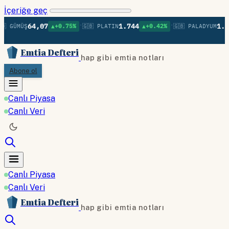
İçeriğe geç
•
•
64,07
1.744
1.35
 GÜMÜŞ
▲+0.75%
🇬🇧 PLATIN
▲+0.42%
🇬🇧 PALADYUM
Emtia Defteri
hap gibi emtia notları
Abone ol
Canlı Piyasa
Canlı Veri
Canlı Piyasa
Canlı Veri
Emtia Defteri
hap gibi emtia notları