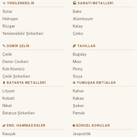
☀️ YENILENEBILIR
🏭 SANAYI METALLERI
Solar
Bakır
Hidrojen
Alüminyum
Rüzgar
Kalay
Yenilenebilir Şirketleri
Çinko
🔨 DEMIR ÇELIK
🌾 TAHILLAR
Çelik
Buğday
Demir Cevheri
Mısır
Kok Kömürü
Pirinç
Çelik Şirketleri
Soya
🔋 BATARYA METALLERI
☕ YUMUŞAK EMTIALAR
Lityum
Kahve
Kobalt
Kakao
Nikel
Şeker
Batarya Şirketleri
Pamuk
🌿 END. HAMMADDELER
🌐 GÜNCEL KONULAR
Kauçuk
Jeopolitik