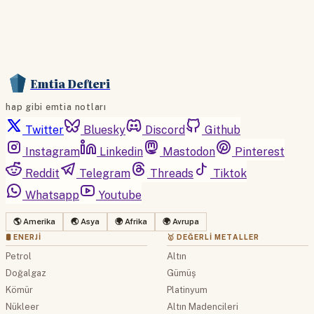
Emtia Defteri
hap gibi emtia notları
Twitter
Bluesky
Discord
Github
Instagram
Linkedin
Mastodon
Pinterest
Reddit
Telegram
Threads
Tiktok
Whatsapp
Youtube
🌎 Amerika
🌏 Asya
🌍 Afrika
🌍 Avrupa
🛢 ENERJI
🥇 DEĞERLI METALLER
Petrol
Altın
Doğalgaz
Gümüş
Kömür
Platinyum
Nükleer
Altın Madencileri