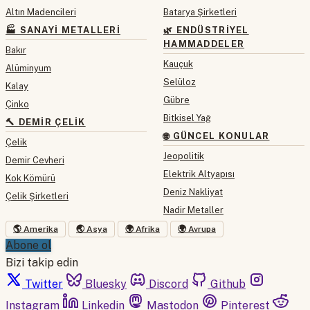
Altın Madencileri
Batarya Şirketleri
🏭 SANAYI METALLERI
🌿 ENDÜSTRIYEL
HAMMADDELER
Bakır
Kauçuk
Alüminyum
Selüloz
Kalay
Gübre
Çinko
Bitkisel Yağ
🔨 DEMIR ÇELIK
🌐 GÜNCEL KONULAR
Çelik
Jeopolitik
Demir Cevheri
Elektrik Altyapısı
Kok Kömürü
Deniz Nakliyat
Çelik Şirketleri
Nadir Metaller
🌎 Amerika
🌏 Asya
🌍 Afrika
🌍 Avrupa
Abone ol
Bizi takip edin
Twitter
Bluesky
Discord
Github
Instagram
Linkedin
Mastodon
Pinterest