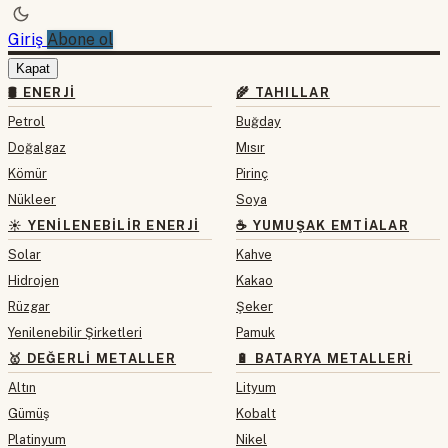
Giriş
Abone ol
Kapat
🛢 ENERJI
🌾 TAHILLAR
Petrol
Buğday
Doğalgaz
Mısır
Kömür
Pirinç
Nükleer
Soya
☀️ YENILENEBILIR ENERJI
☕ YUMUŞAK EMTIALAR
Solar
Kahve
Hidrojen
Kakao
Rüzgar
Şeker
Yenilenebilir Şirketleri
Pamuk
🥇 DEĞERLI METALLER
🔋 BATARYA METALLERI
Altın
Lityum
Gümüş
Kobalt
Platinyum
Nikel