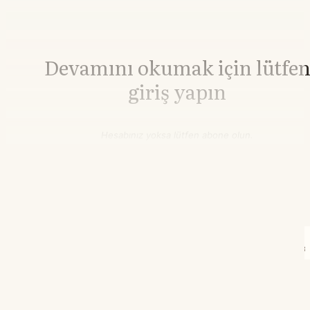
Devamını okumak için lütfe
giriş yapın
Hesabınız yoksa lütfen abone olun.
Hemen Abone Ol
Hesabınız var mı?
Giriş
İnşaat Demiri
2.999,00
▼-0.37%
HRC Çelik
3.235,00
▼-0.12%
12.03