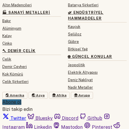
Altın Madencileri
Batarya Şirketleri
🏭 SANAYI METALLERI
🌿 ENDÜSTRIYEL
HAMMADDELER
Bakır
Kauçuk
Alüminyum
Selüloz
Kalay
Gübre
Çinko
Bitkisel Yağ
🔨 DEMIR ÇELIK
🌐 GÜNCEL KONULAR
Çelik
Jeopolitik
Demir Cevheri
Elektrik Altyapısı
Kok Kömürü
Deniz Nakliyat
Çelik Şirketleri
Nadir Metaller
🌎 Amerika
🌏 Asya
🌍 Afrika
🌍 Avrupa
Abone ol
Bizi takip edin
Twitter
Bluesky
Discord
Github
Instagram
Linkedin
Mastodon
Pinterest