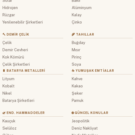
Solar
Bakır
Hidrojen
Alüminyum
Rüzgar
Kalay
Yenilenebilir Şirketleri
Çinko
🔨 DEMIR ÇELIK
🌾 TAHILLAR
Çelik
Buğday
Demir Cevheri
Mısır
Kok Kömürü
Pirinç
Çelik Şirketleri
Soya
🔋 BATARYA METALLERI
☕ YUMUŞAK EMTIALAR
Lityum
Kahve
Kobalt
Kakao
Nikel
Şeker
Batarya Şirketleri
Pamuk
🌿 END. HAMMADDELER
🌐 GÜNCEL KONULAR
Kauçuk
Jeopolitik
Selüloz
Deniz Nakliyat