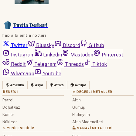
Emtia Defteri
hap gibi emtia notları
Twitter
Bluesky
Discord
Github
Instagram
Linkedin
Mastodon
Pinterest
Reddit
Telegram
Threads
Tiktok
Whatsapp
Youtube
🌎 Amerika
🌏 Asya
🌍 Afrika
🌍 Avrupa
🛢 ENERJI
🥇 DEĞERLI METALLER
Petrol
Altın
Doğalgaz
Gümüş
Kömür
Platinyum
Nükleer
Altın Madencileri
☀️ YENILENEBILIR
🏭 SANAYI METALLERI