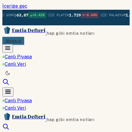
İçeriğe geç
•
•
63,87
1.729
1.3
🇧 GÜMÜŞ
▲+0.42%
🇬🇧 PLATIN
▼-0.44%
🇬🇧 PALADYUM
Emtia Defteri
hap gibi emtia notları
Abone ol
Canlı Piyasa
Canlı Veri
Canlı Piyasa
Canlı Veri
Emtia Defteri
hap gibi emtia notları