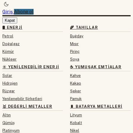
Giriş
Abone ol
Kapat
🛢 ENERJI
🌾 TAHILLAR
Petrol
Buğday
Doğalgaz
Mısır
Kömür
Pirinç
Nükleer
Soya
☀️ YENILENEBILIR ENERJI
☕ YUMUŞAK EMTIALAR
Solar
Kahve
Hidrojen
Kakao
Rüzgar
Şeker
Yenilenebilir Şirketleri
Pamuk
🥇 DEĞERLI METALLER
🔋 BATARYA METALLERI
Altın
Lityum
Gümüş
Kobalt
Platinyum
Nikel