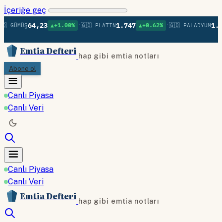
İçeriğe geç
•
•
64,23
1.747
1.36
 GÜMÜŞ
▲+1.00%
🇬🇧 PLATIN
▲+0.62%
🇬🇧 PALADYUM
Emtia Defteri
hap gibi emtia notları
Abone ol
Canlı Piyasa
Canlı Veri
Canlı Piyasa
Canlı Veri
Emtia Defteri
hap gibi emtia notları