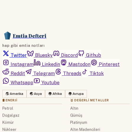
Emtia Defteri
hap gibi emtia notları
Twitter
Bluesky
Discord
Github
Instagram
Linkedin
Mastodon
Pinterest
Reddit
Telegram
Threads
Tiktok
Whatsapp
Youtube
🌎 Amerika
🌏 Asya
🌍 Afrika
🌍 Avrupa
🛢 ENERJI
🥇 DEĞERLI METALLER
Petrol
Altın
Doğalgaz
Gümüş
Kömür
Platinyum
Nükleer
Altın Madencileri