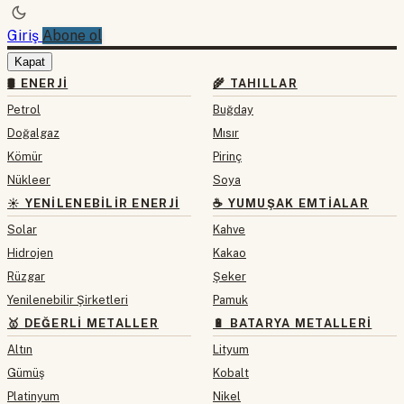
Giriş
Abone ol
Kapat
🛢 ENERJI
🌾 TAHILLAR
Petrol
Buğday
Doğalgaz
Mısır
Kömür
Pirinç
Nükleer
Soya
☀️ YENILENEBILIR ENERJI
☕ YUMUŞAK EMTIALAR
Solar
Kahve
Hidrojen
Kakao
Rüzgar
Şeker
Yenilenebilir Şirketleri
Pamuk
🥇 DEĞERLI METALLER
🔋 BATARYA METALLERI
Altın
Lityum
Gümüş
Kobalt
Platinyum
Nikel