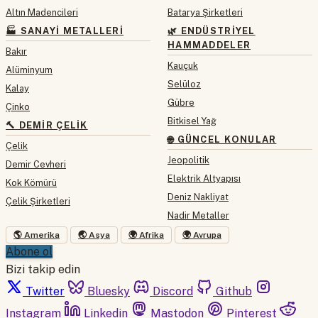
Altın Madencileri
Batarya Şirketleri
🏭 SANAYI METALLERI
🌿 ENDÜSTRIYEL
HAMMADDELER
Bakır
Kauçuk
Alüminyum
Selüloz
Kalay
Gübre
Çinko
Bitkisel Yağ
🔨 DEMIR ÇELIK
🌐 GÜNCEL KONULAR
Çelik
Jeopolitik
Demir Cevheri
Elektrik Altyapısı
Kok Kömürü
Deniz Nakliyat
Çelik Şirketleri
Nadir Metaller
🌎 Amerika
🌏 Asya
🌍 Afrika
🌍 Avrupa
Abone ol
Bizi takip edin
Twitter
Bluesky
Discord
Github
Instagram
Linkedin
Mastodon
Pinterest