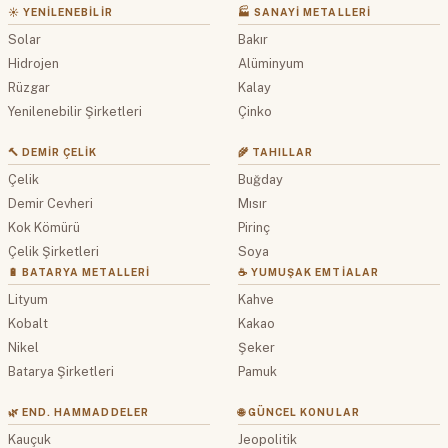
☀️ YENILENEBILIR
🏭 SANAYI METALLERI
Solar
Bakır
Hidrojen
Alüminyum
Rüzgar
Kalay
Yenilenebilir Şirketleri
Çinko
🔨 DEMIR ÇELIK
🌾 TAHILLAR
Çelik
Buğday
Demir Cevheri
Mısır
Kok Kömürü
Pirinç
Çelik Şirketleri
Soya
🔋 BATARYA METALLERI
☕ YUMUŞAK EMTIALAR
Lityum
Kahve
Kobalt
Kakao
Nikel
Şeker
Batarya Şirketleri
Pamuk
🌿 END. HAMMADDELER
🌐 GÜNCEL KONULAR
Kauçuk
Jeopolitik