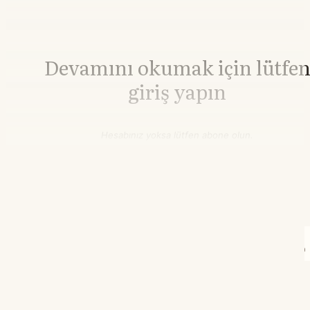
Devamını okumak için lütfe
giriş yapın
Hesabınız yoksa lütfen abone olun.
Hemen Abone Ol
Hesabınız var mı?
Giriş
Henry Hub Doğalgaz
2,76
▲+0.00%
TTF Doğalgaz
58,16
▲+4.71%
09.30