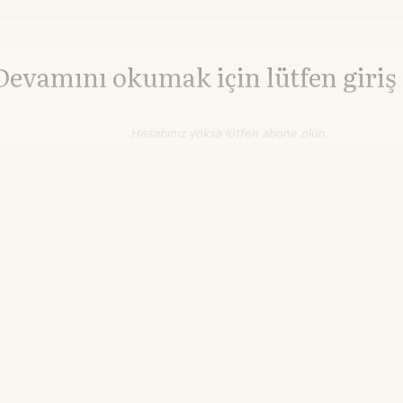
Devamını okumak için lütfen giriş
Hesabınız yoksa lütfen abone olun.
Hemen Abone Ol
Hesabınız var mı?
Giriş
Şeker
16,49
▲+5.91%
cent/lb
19.50