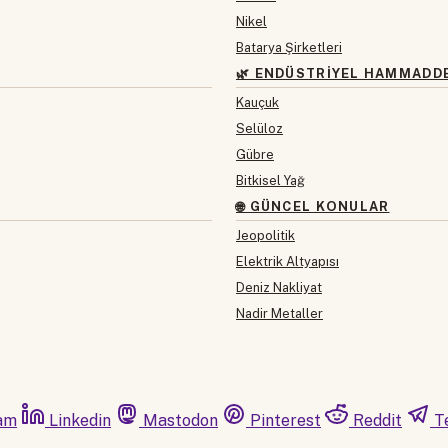
Nikel
Batarya Şirketleri
🌿 ENDÜSTRIYEL HAMMADD
Kauçuk
Selüloz
Gübre
Bitkisel Yağ
🌐 GÜNCEL KONULAR
Jeopolitik
Elektrik Altyapısı
Deniz Nakliyat
Nadir Metaller
am
Linkedin
Mastodon
Pinterest
Reddit
T