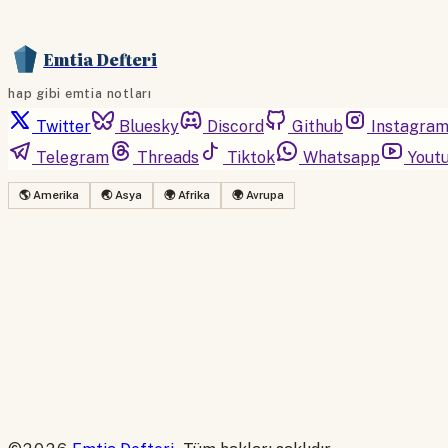
Emtia Defteri
hap gibi emtia notları
Twitter
Bluesky
Discord
Github
Instagra
Telegram
Threads
Tiktok
Whatsapp
Yout
🌎 Amerika
🌏 Asya
🌍 Afrika
🌍 Avrupa