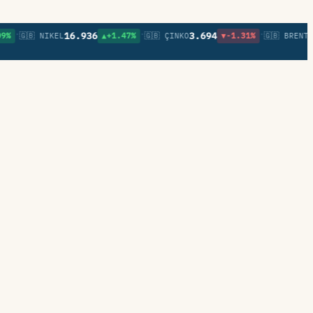
•
•
16.936
3.694
82,0
🇬🇧 NIKEL
▲+1.47%
🇬🇧 ÇINKO
▼-1.31%
🇬🇧 BRENT