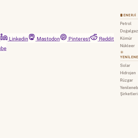
🛢 ENERJI
Petrol
Doğalga
m
Linkedin
Mastodon
Pinterest
Reddit
Kömür
Nükleer
ube
☀️
YENILENE
Solar
Hidrojen
Rüzgar
Yenilenebi
Şirketleri