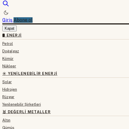
Giriş
Abone ol
Kapat
🛢 ENERJI
Petrol
Doğalgaz
Kömür
Nükleer
☀️ YENILENEBILIR ENERJI
Solar
Hidrojen
Rüzgar
Yenilenebilir Şirketleri
🥇 DEĞERLI METALLER
Altın
Gümüş