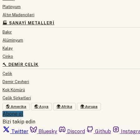
Platinyum
Altın Madencileri
🏭 SANAYI METALLERI
Bakır
Alüminyum
Kalay
Çinko
🔨 DEMIR ÇELIK
Çelik
Demir Cevheri
Kok Kömürü
Çelik Şirketleri
🌎 Amerika
🌏 Asya
🌍 Afrika
🌍 Avrupa
Abone ol
Bizi takip edin
Twitter
Bluesky
Discord
Github
Instagr