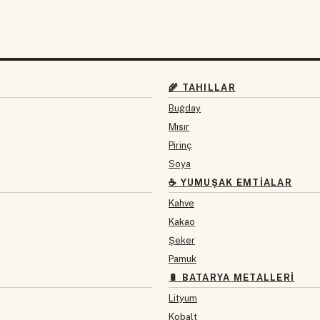
🌾 TAHILLAR
Buğday
Mısır
Pirinç
Soya
☕ YUMUŞAK EMTIALAR
Kahve
Kakao
Şeker
Pamuk
🔋 BATARYA METALLERI
Lityum
Kobalt