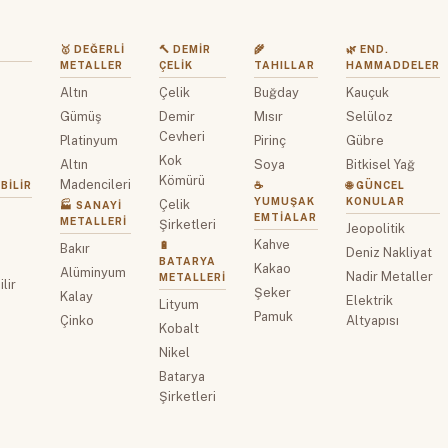
🥇 DEĞERLI
🔨 DEMIR
🌾
🌿 END.
METALLER
ÇELIK
TAHILLAR
HAMMADDELER
Altın
Çelik
Buğday
Kauçuk
z
Gümüş
Demir
Mısır
Selüloz
Cevheri
Platinyum
Pirinç
Gübre
Kok
Altın
Soya
Bitkisel Yağ
Kömürü
Madencileri
BILIR
☕
🌐 GÜNCEL
YUMUŞAK
KONULAR
Çelik
🏭 SANAYI
EMTIALAR
METALLERI
Şirketleri
Jeopolitik
Kahve
🔋
Bakır
Deniz Nakliyat
BATARYA
Kakao
Alüminyum
Nadir Metaller
METALLERI
lir
Şeker
Kalay
Elektrik
Lityum
Pamuk
Çinko
Altyapısı
Kobalt
Nikel
Batarya
Şirketleri