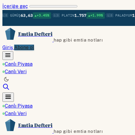
İçeriğe geç
•
•
63,63
1.757
1.38
 GÜMÜŞ
▲+3.45%
🇬🇧 PLATIN
▲+1.99%
🇬🇧 PALADYUM
Emtia Defteri
hap gibi emtia notları
Giriş
Abone ol
Canlı Piyasa
Canlı Veri
Canlı Piyasa
Canlı Veri
Emtia Defteri
hap gibi emtia notları