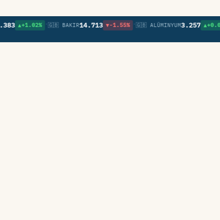
•
•
•
3
14.713
3.257
▲+1.02%
🇬🇧 BAKIR
▼-1.55%
🇬🇧 ALÜMINYUM
▲+0.09%